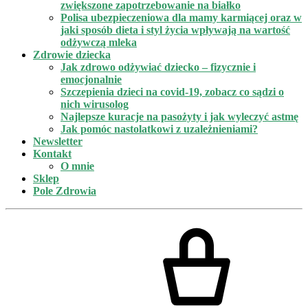
zwiększone zapotrzebowanie na białko
Polisa ubezpieczeniowa dla mamy karmiącej oraz w
jaki sposób dieta i styl życia wpływają na wartość
odżywczą mleka
Zdrowie dziecka
Jak zdrowo odżywiać dziecko – fizycznie i
emocjonalnie
Szczepienia dzieci na covid-19, zobacz co sądzi o
nich wirusolog
Najlepsze kuracje na pasożyty i jak wyleczyć astmę
Jak pomóc nastolatkowi z uzależnieniami?
Newsletter
Kontakt
O mnie
Sklep
Pole Zdrowia