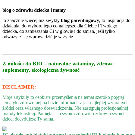
blog o zdrowiu dziecka i mamy
to znacznie więcej niż zwykły
blog parentingowy
, to inspiracja do
działania, do wyboru tego co najlepsze dla Ciebie i Twojego
dziecka, do zamieszania Ci w głowie i do zmian, jeśli tylko
odważysz się wprowadzić je w życie.
Z miłości do BIO – naturalne witaminy, zdrowe
suplementy, ekologiczna żywność
DISCLAIMER:
Moje artykuły to osobiste przemyślenia na temat szeroko pojętej
tematyki zdrowotnej na bazie informacji z jak najlepiej wybranych
źródeł oraz własnego doświadczenia. Nie zastępują profesjonalnej
porady lekarskiej. Pamiętaj – o swoim zdrowiu i zdrowiu swoich
dzieci decydujesz Ty sama.
5G
alergie
antybiotyki
autyzm i szczepionki
B3
badania
banany