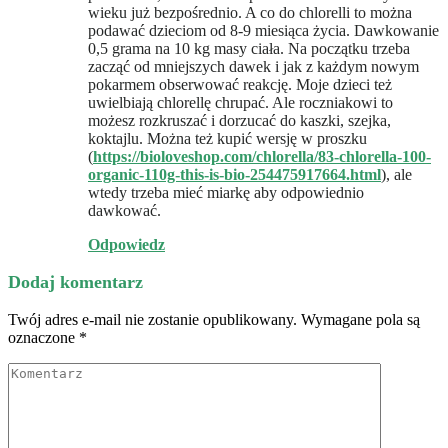
wieku już bezpośrednio. A co do chlorelli to można
podawać dzieciom od 8-9 miesiąca życia. Dawkowanie
0,5 grama na 10 kg masy ciała. Na początku trzeba
zacząć od mniejszych dawek i jak z każdym nowym
pokarmem obserwować reakcję. Moje dzieci też
uwielbiają chlorellę chrupać. Ale roczniakowi to
możesz rozkruszać i dorzucać do kaszki, szejka,
koktajlu. Można też kupić wersję w proszku
(
https://bioloveshop.com/chlorella/83-chlorella-100-
organic-110g-this-is-bio-254475917664.html
), ale
wtedy trzeba mieć miarkę aby odpowiednio
dawkować.
Odpowiedz
Dodaj komentarz
Twój adres e-mail nie zostanie opublikowany.
Wymagane pola są
oznaczone
*