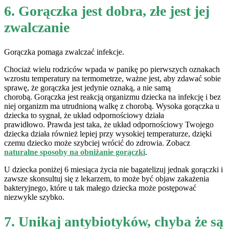
6. Gorączka jest dobra, złe jest jej
zwalczanie
Gorączka pomaga zwalczać infekcje.
Chociaż wielu rodziców wpada w panikę po pierwszych oznakach
wzrostu temperatury na termometrze, ważne jest, aby zdawać sobie
sprawę, że gorączka jest jedynie oznaką, a nie samą
chorobą. Gorączka jest reakcją organizmu dziecka na infekcję i bez
niej organizm ma utrudnioną walkę z chorobą. Wysoka gorączka u
dziecka to sygnał, że układ odpornościowy działa
prawidłowo. Prawda jest taka, że ​​układ odpornościowy Twojego
dziecka działa również lepiej przy wysokiej temperaturze, dzięki
czemu dziecko może szybciej wrócić do zdrowia. Zobacz
naturalne sposoby na obniżanie gorączki
.
U dziecka poniżej 6 miesiąca życia nie bagatelizuj jednak gorączki i
zawsze skonsultuj się z lekarzem, to może być objaw zakażenia
bakteryjnego, które u tak małego dziecka może postępować
niezwykle szybko.
7. Unikaj antybiotyków, chyba że są