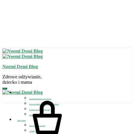
Noemi Demi Blog
Zdrowe odżywianie,
dziecko i mama
Zdrowe odżywianie
Jak jednym trikiem poprawić dietę dziecka?
Przepis na wegańskie bezglutenowe placuszki szpinakowe
Przepis na wegański bezglutenowy omlet
Przepis na wegańskie lody dla dziecka
Zdrowie kobiety
Najlepszy detoks na Nowy Rok
2 szklanki – sposób na detoks i odchudzanie