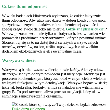
Cukier tłumi odporność
W wielu badaniach klinicznych wykazano, że cukier faktycznie
tłumi odporność. Aby utrzymać dzieci w dobrej kondycji, ogranicz
spożycie sztucznych dodatków, cukru i chemicznej żywność i
zbadaj czego Twoje dziecko nie toleruje.
Gdzie znajdziesz cukier
?
Wbrew pozorom wcale nie tylko w słodyczach. Jest w bardzo wielu
potrawach i produktach przetworzonych, których powinnaś unikać.
Skoncentruj się za to na dużej ilości świeżych warzyw, całych
owoców, orzechów, nasion, roślin strączkowych z niewielkim
dodatkiem ekologicznych jajek i ewentualnie mięsa.
Warzywa w diecie
Warzywa są bardzo ważne w diecie, to wie każdy. Ale czy wiesz
dlaczego? Jednym dobrym powodem jest metylacja. Metylacja jest
procesem biochemicznym, który zachodzi w całym ciele z wieloma
ważnymi funkcjami, w tym detoksykacją. Warzywa bogate w siarkę
takie jak brukselka, brokuły, jarmuż są naładowane witaminami z
grupy B. To podstawowe paliwa procesu metylacji, który ułatwi
eliminację zanieczyszczeń z organizmu.
Dużo dużo zielonego