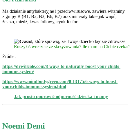
Ma działanie antybakteryjne i przeciwwirusowe, zawiera witaminy
z grupy B (B1, B2, B3, B6, B7) oraz minerały takie jak wapń,
żelazo, miedź, kwas foliowy, cynk fosfor.
Ruszyłaś wreszcie ze skrzyżowania? Ile mam na Ciebie czekać
Źródła:
https://drwillcole.com/8-ways-to-naturally-boost-your-childs-
immune-system/
https://www.mindbodygreen.com/0-13175/6-ways-to-boost-
your-childs-immune-system.html
Jak prosto poprawić odporność dziecka i mamy
Noemi Demi