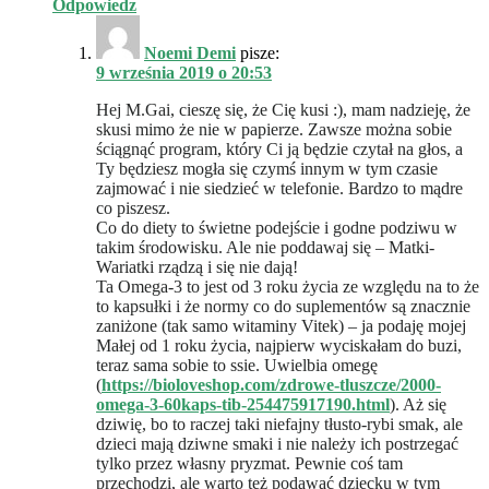
Odpowiedz
Noemi Demi
pisze:
9 września 2019 o 20:53
Hej M.Gai, cieszę się, że Cię kusi :), mam nadzieję, że
skusi mimo że nie w papierze. Zawsze można sobie
ściągnąć program, który Ci ją będzie czytał na głos, a
Ty będziesz mogła się czymś innym w tym czasie
zajmować i nie siedzieć w telefonie. Bardzo to mądre
co piszesz.
Co do diety to świetne podejście i godne podziwu w
takim środowisku. Ale nie poddawaj się – Matki-
Wariatki rządzą i się nie dają!
Ta Omega-3 to jest od 3 roku życia ze względu na to że
to kapsułki i że normy co do suplementów są znacznie
zaniżone (tak samo witaminy Vitek) – ja podaję mojej
Małej od 1 roku życia, najpierw wyciskałam do buzi,
teraz sama sobie to ssie. Uwielbia omegę
(
https://bioloveshop.com/zdrowe-tluszcze/2000-
omega-3-60kaps-tib-254475917190.html
). Aż się
dziwię, bo to raczej taki niefajny tłusto-rybi smak, ale
dzieci mają dziwne smaki i nie należy ich postrzegać
tylko przez własny pryzmat. Pewnie coś tam
przechodzi, ale warto też podawać dziecku w tym