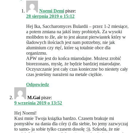
Noemi Demi
pisze:
28 sierpnia 2019 o 15:12
Hej Ika, Saccharomyces Bulardii – przez 1-2 miesiące,
a potem zmiana na jakiś inny probiotyk. Za wysoki
molibden to źle, ale to jest akurat pierwiastek który w
śladowych ilościach jest nam potrzebny, nie jak
aluminium czy rtęć, które są totalnie obce dla
organizmu.
APW nie jest do końca miarodajne. Możesz zrobić
biorezonans, myslę, że będzie bardziej miarodajne.
Oczyszczanie jest cały czas konieczne bo niestety cały
czas jesteśmy narażeni na metale ciężkie.
Odpowiedz
M.Gai
pisze:
9 września 2019 o 13:52
Hej Noemi!
Kusi mnie Twoja książka bardzo. Czasem brakuje mi
pomysłów na dania dla córy (i dla siebie, bo jemy zazwyczaj
to samo- ja sobie tylko czasem dosolę :)). Szkoda, że nie