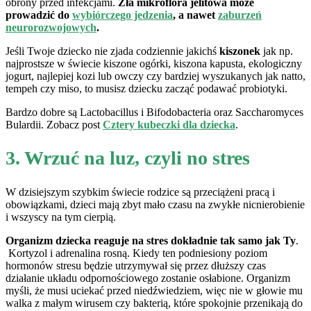
obrony przed infekcjami.
Zła mikroflora jelitowa może
prowadzić do
wybiórczego jedzenia
, a nawet
zaburzeń
neurorozwojowych
.
Jeśli Twoje dziecko nie zjada codziennie jakichś
kiszonek
jak np.
najprostsze w świecie kiszone ogórki, kiszona kapusta, ekologiczny
jogurt, najlepiej kozi lub owczy czy bardziej wyszukanych jak natto,
tempeh czy miso, to musisz dziecku zacząć podawać probiotyki.
Bardzo dobre są Lactobacillus i Bifodobacteria oraz Saccharomyces
Bulardii. Zobacz post
Cztery kubeczki dla dziecka
.
3. Wrzuć na luz, czyli no stres
W dzisiejszym szybkim świecie rodzice są przeciążeni pracą i
obowiązkami, dzieci mają zbyt mało czasu na zwykłe nicnierobienie
i wszyscy na tym cierpią.
Organizm dziecka reaguje na stres dokładnie tak samo jak Ty
.
Kortyzol i adrenalina rosną. Kiedy ten podniesiony poziom
hormonów stresu będzie utrzymywał się przez dłuższy czas
działanie układu odpornościowego zostanie osłabione. Organizm
myśli, że musi uciekać przed niedźwiedziem, więc nie w głowie mu
walka z małym wirusem czy bakterią, które spokojnie przenikają do