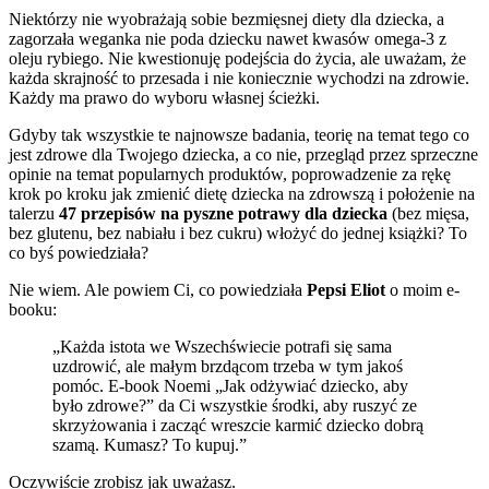
Niektórzy nie wyobrażają sobie bezmięsnej diety dla dziecka, a
zagorzała weganka nie poda dziecku nawet kwasów omega-3 z
oleju rybiego. Nie kwestionuję podejścia do życia, ale uważam, że
każda skrajność to przesada i nie koniecznie wychodzi na zdrowie.
Każdy ma prawo do wyboru własnej ścieżki.
Gdyby tak wszystkie te najnowsze badania, teorię na temat tego co
jest zdrowe dla Twojego dziecka, a co nie, przegląd przez sprzeczne
opinie na temat popularnych produktów, poprowadzenie za rękę
krok po kroku jak zmienić dietę dziecka na zdrowszą i położenie na
talerzu
47 przepisów na pyszne potrawy dla dziecka
(bez mięsa,
bez glutenu, bez nabiału i bez cukru) włożyć do jednej książki? To
co byś powiedziała?
Nie wiem. Ale powiem Ci, co powiedziała
Pepsi Eliot
o moim e-
booku:
„Każda istota we Wszechświecie potrafi się sama
uzdrowić, ale małym brzdącom trzeba w tym jakoś
pomóc. E-book Noemi „Jak odżywiać dziecko, aby
było zdrowe?” da Ci wszystkie środki, aby ruszyć ze
skrzyżowania i zacząć wreszcie karmić dziecko dobrą
szamą. Kumasz? To kupuj.”
Oczywiście zrobisz jak uważasz.