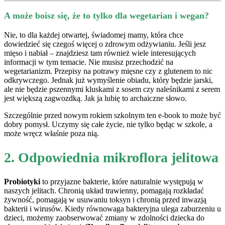
A może boisz się, że to tylko dla wegetarian i wegan?
Nie, to dla każdej otwartej, świadomej mamy, która chce
dowiedzieć się czegoś więcej o zdrowym odżywianiu. Jeśli jesz
mięso i nabiał – znajdziesz tam również wiele interesujących
informacji w tym temacie. Nie musisz przechodzić na
wegetarianizm. Przepisy na potrawy mięsne czy z glutenem to nic
odkrywczego. Jednak już wymyślenie obiadu, który będzie jarski,
ale nie będzie pszennymi kluskami z sosem czy naleśnikami z serem
jest większą zagwozdką. Jak ja lubię to archaiczne słowo.
Szczególnie przed nowym rokiem szkolnym ten e-book to może być
dobry pomysł. Uczymy się całe życie, nie tylko będąc w szkole, a
może wręcz właśnie poza nią.
2. Odpowiednia mikroflora jelitowa
Probiotyki
to przyjazne bakterie, które naturalnie występują w
naszych jelitach. Chronią układ trawienny, pomagają rozkładać
żywność, pomagają w usuwaniu toksyn i chronią przed inwazją
bakterii i wirusów. Kiedy równowaga bakteryjna ulega zaburzeniu u
dzieci, możemy zaobserwować zmiany w zdolności dziecka do