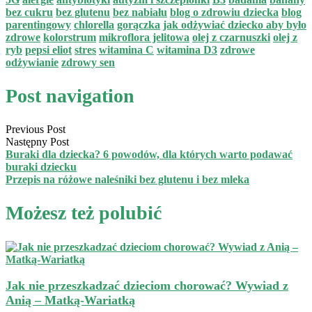
bez cukru
bez glutenu
bez nabiału
blog o zdrowiu dziecka
blog
parentingowy
chlorella
gorączka
jak odżywiać dziecko aby było
zdrowe
kolorstrum
mikroflora jelitowa
olej z czarnuszki
olej z
ryb
pepsi eliot
stres
witamina C
witamina D3
zdrowe
odżywianie
zdrowy sen
Post navigation
Previous Post
Następny Post
Buraki dla dziecka? 6 powodów, dla których warto podawać
buraki dziecku
Przepis na różowe naleśniki bez glutenu i bez mleka
Możesz też polubić
Jak nie przeszkadzać dzieciom chorować? Wywiad z
Anią – Matką-Wariatką