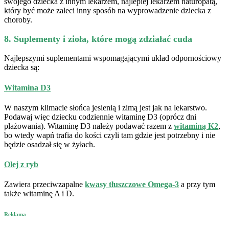
swojego dziecka z innym lekarzem, najlepiej lekarzem naturopatą,
który być może zaleci inny sposób na wyprowadzenie dziecka z
choroby.
8. Suplementy i zioła, które mogą zdziałać cuda
Najlepszymi suplementami wspomagającymi układ odpornościowy
dziecka są:
Witamina D3
W naszym klimacie słońca jesienią i zimą jest jak na lekarstwo.
Podawaj więc dziecku codziennie witaminę D3 (oprócz dni
plażowania). Witaminę D3 należy podawać razem z
witaminą K2
,
bo wtedy wapń trafia do kości czyli tam gdzie jest potrzebny i nie
będzie osadzał się w żyłach.
Olej z ryb
Zawiera przeciwzapalne
kwasy tłuszczowe Omega-3
a przy tym
także witaminę A i D.
Reklama