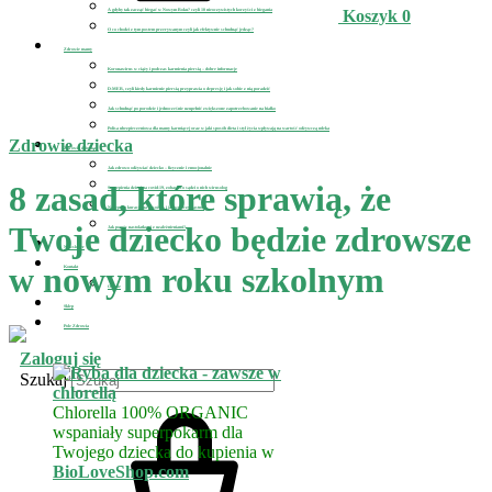
A gdyby tak zacząć biegać w Nowym Roku? czyli 10 nieoczywistych korzyści z biegania
Koszyk
0
O co chodzi z tym postem przerywanym czyli jak efektywnie schudnąć jedząc?
Zdrowie mamy
Koronawirus w ciąży i podczas karmienia piersią – dobre informacje
D-MER, czyli kiedy karmienie piersią przyprawia o depresję i jak sobie z nią poradzić
Jak schudnąć po porodzie i jednocześnie uzupełnić zwiększone zapotrzebowanie na białko
Polisa ubezpieczeniowa dla mamy karmiącej oraz w jaki sposób dieta i styl życia wpływają na wartość odżywczą mleka
Zdrowie dziecka
Zdrowie dziecka
Jak zdrowo odżywiać dziecko – fizycznie i emocjonalnie
8 zasad, które sprawią, że
Szczepienia dzieci na covid-19, zobacz co sądzi o nich wirusolog
Najlepsze kuracje na pasożyty i jak wyleczyć astmę
Twoje dziecko będzie zdrowsze
Jak pomóc nastolatkowi z uzależnieniami?
Newsletter
w nowym roku szkolnym
Kontakt
O mnie
Sklep
Pole Zdrowia
Zaloguj się
Szukaj
Chlorella 100% ORGANIC
wspaniały superpokarm dla
Twojego dziecka do kupienia w
BioLoveShop.com