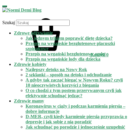
Szukaj
Zdrowe odżywianie
Jak jednym trikiem poprawić dietę dziecka?
Przepis na wegańskie bezglutenowe placuszki
szpinakowe
Przepis na wegański bezglutenowy omlet
Koszyk
0
Przepis na wegańskie lody dla dziecka
Zdrowie kobiety
Najlepszy detoks na Nowy Rok
2 szklanki – sposób na detoks i odchudzanie
A gdyby tak zacząć biegać w Nowym Roku? czyli
10 nieoczywistych korzyści z biegania
O co chodzi z tym postem przerywanym czyli jak
efektywnie schudnąć jedząc?
Zdrowie mamy
Koronawirus w ciąży i podczas karmienia piersią –
dobre informacje
D-MER, czyli kiedy karmienie piersią przyprawia o
depresję i jak sobie z nią poradzić
Jak schudnąć po porodzie i jednocześnie uzupełnić