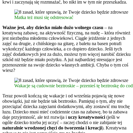
krwi i zaczynają się rozmnażać, bo nikt im w tym nie przeszkadza.
Matka też musi się odstresować
Ważne jest, aby dziecko miało dużo wolnego czasu
– na
kreatywną zabawę, na aktywność fizyczną, na nudę – która również
jest niezbędna młodemu człowiekowi. Ciągłe jeżdżenie z jednych
zajęć na drugie, z chińskiego na gitarę, z baletu na basen potrafi
wykończyć każdego człowieka, a co dopiero dziecko. Jeśli tych
zajęć dodatkowych jest za dużo, możesz tym więcej narobić dziecku
szkód niż będzie miało pożytku. A już najbardziej stresujące jest
przenoszenie na swoje dziecko własnych ambicji. Chyba o tym coś
wiesz?
Wakacje są cudownie beztroskie – przenieś tę beztroskę do cod
Teraz powoli kończą się wakacje i od września pojawią się nowe
obowiązki, już nie będzie tak beztrosko. Pamiętaj o tym, aby nie
przeciążać dziecka zajęciami dodatkowymi, aby zostawić mu trochę
luzu. Dziecko musi mieć codziennie czas na zabawę, bo ta zabawa
daje przyjemność, ale też rozwija i
uczy kreatywności
(jeśli w
ogóle dziecko trzeba jej uczyć – raczej chodzi o nie zabijanie tej
naturalnie wrodzonej chęci do tworzenia i kreacji
). Kreatywna