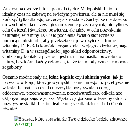
Zabawa na dworze lub na polu dla tych z Małopolski. Lato to
idealny czas na zabawę na świeżym powietrzu, ale ta nie musi się
kończyć tylko dlatego, że zaczęła się szkoła. Zachęć swoje dziecko
do wychodzenia na zewnątrz codziennie przez cały rok, nie tylko w
celu ćwiczeń i świeżego powietrza, ale także w celu pozyskania
naturalnej witaminy D. Ciało pochłania światło słoneczne za
pomocą cholesterolu, aby przekształcić je w użyteczną formę
witaminy D. Każda komórka organizmie Twojego dziecka wymaga
witaminy D, a w szczególności jego układ odpornościowy.
Codzienny kontakt z przyrodą jest marną namiastką powrotu do
natury, bez której każdy człowiek, także ten młody czuje się mocno
zagubiony.
Ostatnio modne stały się
leśne kąpiele
czyli
shinrin yoku
, jak je
nazwano w kraju, który je wymyślił. To nic innego niż przebywanie
w lesie. Klimat lasu działa niezwykle pozytywnie na drogi
oddechowe, przeciwastmatycznie, przeciwgruźliczo, odkażająco.
Odpręża, uspokaja, wycisza. Wystarczy godzina w lesie by odczuć
pozytywne skutki. Las to idealne miejsce dla dziecka i dla Ciebie
również.
Wskakuj!