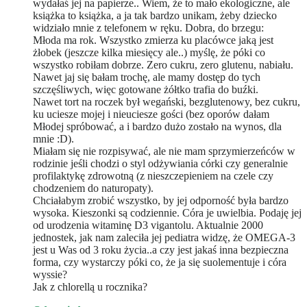
wydałaś jej na papierze.. Wiem, że to mało ekologiczne, ale
książka to książka, a ja tak bardzo unikam, żeby dziecko
widziało mnie z telefonem w ręku. Dobra, do brzegu:
Młoda ma rok. Wszystko zmierza ku placówce jaką jest
żłobek (jeszcze kilka miesięcy ale..) myślę, że póki co
wszystko robiłam dobrze. Zero cukru, zero glutenu, nabiału.
Nawet jaj się bałam trochę, ale mamy dostęp do tych
szczęśliwych, więc gotowane żółtko trafia do buźki.
Nawet tort na roczek był wegański, bezglutenowy, bez cukru,
ku uciesze mojej i nieuciesze gości (bez oporów dałam
Młodej spróbować, a i bardzo dużo zostało na wynos, dla
mnie :D).
Miałam się nie rozpisywać, ale nie mam sprzymierzeńców w
rodzinie jeśli chodzi o styl odżywiania córki czy generalnie
profilaktykę zdrowotną (z nieszczepieniem na czele czy
chodzeniem do naturopaty).
Chciałabym zrobić wszystko, by jej odporność była bardzo
wysoka. Kieszonki są codziennie. Córa je uwielbia. Podaję jej
od urodzenia witaminę D3 vigantolu. Aktualnie 2000
jednostek, jak nam zaleciła jej pediatra widzę, że OMEGA-3
jest u Was od 3 roku życia..a czy jest jakaś inna bezpieczna
forma, czy wystarczy póki co, że ja się suolementuje i córa
wyssie?
Jak z chlorellą u rocznika?