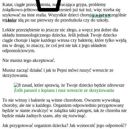
Katar, ciągłe przeziębienia, nawracająca grypa, problemy
żołądkowo-jelitowe. No tak, wrzesień już tuż tuż, więc trzeba się
szykować na inne realia. Wszystkie dzieci chorują, a już szczególnie
Koszyk
0
te, które idą po raz pierwszy do przedszkola czy do szkoły.
Menu
Lekkie przeziębienie to jeszcze nic złego, a wręcz jest dobre dla
układu immunologicznego dziecka. Jeśli jednak Twoje dziecko
ciągle choruje i łapie każdego wirusa czy bakterię, które tylko wejdą
mu w drogę, to znaczy, że coś jest nie tak z jego układem
odpornościowym.
Nie musisz tego akceptować.
Musisz zacząć działać i jak to Pepsi mówi ruszyć wreszcie ze
skrzyżowania.
Zrób parasol z łopianu i rusz wreszcie ze skrzyżowania
To nie wirusy i bakterie są winne chorobom. Owszem wywołują
choroby, ale nie u każdego. Organizm odpowiednio przygotowany
będzie w stanie zwalczyć w zalążku taki patogen, tak że choroba nie
będzie miała żadnych szans, aby się rozwinąć.
Jak przygotować organizm dziecka? Jak wzmocnić jego odporność?