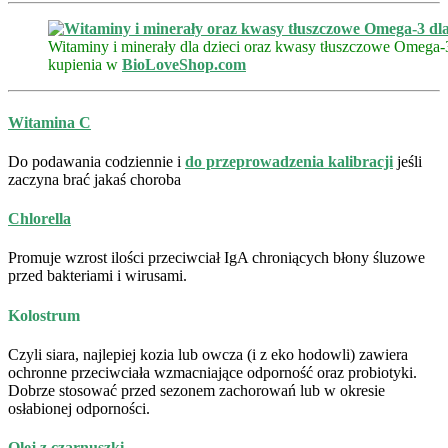
Witaminy i minerały dla dzieci oraz kwasy tłuszczowe Omega-
kupienia w
BioLoveShop.com
Witamina C
Do podawania codziennie i
do przeprowadzenia kalibracji
jeśli
zaczyna brać jakaś choroba
Chlorella
Promuje wzrost ilości przeciwciał IgA chroniących błony śluzowe
przed bakteriami i wirusami.
Kolostrum
Czyli siara, najlepiej kozia lub owcza (i z eko hodowli) zawiera
ochronne przeciwciała wzmacniające odporność oraz probiotyki.
Dobrze stosować przed sezonem zachorowań lub w okresie
osłabionej odporności.
Olej z czarnuszki