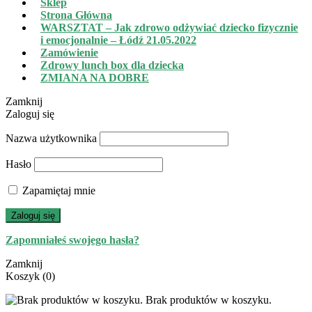
Sklep
Strona Główna
WARSZTAT – Jak zdrowo odżywiać dziecko fizycznie
i emocjonalnie – Łódź 21.05.2022
Zamówienie
Zdrowy lunch box dla dziecka
ZMIANA NA DOBRE
Zamknij
Zaloguj się
Nazwa użytkownika
Hasło
Zapamiętaj mnie
Zaloguj się
Zapomniałeś swojego hasła?
Zamknij
Koszyk
(0)
Brak produktów w koszyku.