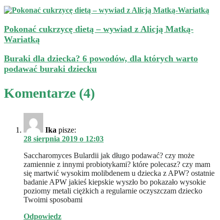
Pokonać cukrzycę dietą – wywiad z Alicją Matką-
Wariatką
Buraki dla dziecka? 6 powodów, dla których warto
podawać buraki dziecku
Komentarze (4)
Ika
pisze:
28 sierpnia 2019 o 12:03
Saccharomyces Bulardii jak długo podawać? czy może
zamiennie z innymi probiotykami? które polecasz? czy mam
się martwić wysokim molibdenem u dziecka z APW? ostatnie
badanie APW jakieś kiepskie wyszło bo pokazało wysokie
poziomy metali ciężkich a regularnie oczyszczam dziecko
Twoimi sposobami
Odpowiedz