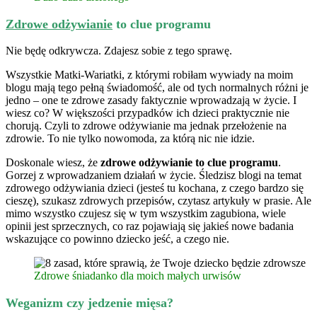
Zdrowe odżywianie
to clue programu
Nie będę odkrywcza. Zdajesz sobie z tego sprawę.
Wszystkie Matki-Wariatki, z którymi robiłam wywiady na moim
blogu mają tego pełną świadomość, ale od tych normalnych różni je
jedno – one te zdrowe zasady faktycznie wprowadzają w życie. I
wiesz co? W większości przypadków ich dzieci praktycznie nie
chorują. Czyli to zdrowe odżywianie ma jednak przełożenie na
zdrowie. To nie tylko nowomoda, za którą nic nie idzie.
Doskonale wiesz, że
zdrowe odżywianie to clue programu
.
Gorzej z wprowadzaniem działań w życie. Śledzisz blogi na temat
zdrowego odżywiania dzieci (jesteś tu kochana, z czego bardzo się
cieszę), szukasz zdrowych przepisów, czytasz artykuły w prasie. Ale
mimo wszystko czujesz się w tym wszystkim zagubiona, wiele
opinii jest sprzecznych, co raz pojawiają się jakieś nowe badania
wskazujące co powinno dziecko jeść, a czego nie.
Zdrowe śniadanko dla moich małych urwisów
Weganizm czy jedzenie mięsa?