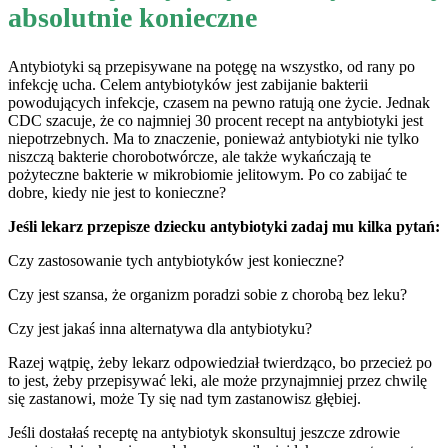
absolutnie konieczne
Antybiotyki są przepisywane na potęgę na wszystko, od rany po
infekcję ucha. Celem antybiotyków jest zabijanie bakterii
powodujących infekcje, czasem na pewno ratują one życie. Jednak
CDC szacuje, że co najmniej 30 procent recept na antybiotyki jest
niepotrzebnych. Ma to znaczenie, ponieważ antybiotyki nie tylko
niszczą bakterie chorobotwórcze, ale także wykańczają te
pożyteczne bakterie w mikrobiomie jelitowym. Po co zabijać te
dobre, kiedy nie jest to konieczne?
Jeśli lekarz przepisze dziecku antybiotyki zadaj mu kilka pytań:
Czy zastosowanie tych antybiotyków jest konieczne?
Czy jest szansa, że organizm poradzi sobie z chorobą bez leku?
Czy jest jakaś inna alternatywa dla antybiotyku?
Razej wątpię, żeby lekarz odpowiedział twierdząco, bo przecież po
to jest, żeby przepisywać leki, ale może przynajmniej przez chwilę
się zastanowi, może Ty się nad tym zastanowisz głębiej.
Jeśli dostałaś receptę na antybiotyk skonsultuj jeszcze zdrowie