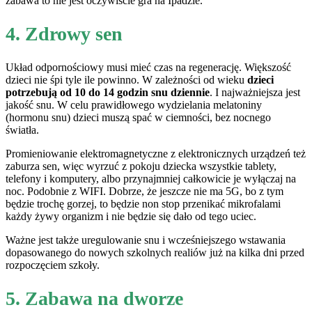
zabawa to nie jest oczywiście gra na Ipadzie.
4. Zdrowy sen
Układ odpornościowy musi mieć czas na regenerację. Większość
dzieci nie śpi tyle ile powinno. W zależności od wieku
dzieci
potrzebują od 10 do 14 godzin snu dziennie
. I najważniejsza jest
jakość snu. W celu prawidłowego wydzielania melatoniny
(hormonu snu) dzieci muszą spać w ciemności, bez nocnego
światła.
Promieniowanie elektromagnetyczne z elektronicznych urządzeń też
zaburza sen, więc wyrzuć z pokoju dziecka wszystkie tablety,
telefony i komputery, albo przynajmniej całkowicie je wyłączaj na
noc. Podobnie z WIFI. Dobrze, że jeszcze nie ma 5G, bo z tym
będzie trochę gorzej, to będzie non stop przenikać mikrofalami
każdy żywy organizm i nie będzie się dało od tego uciec.
Ważne jest także uregulowanie snu i wcześniejszego wstawania
dopasowanego do nowych szkolnych realiów już na kilka dni przed
rozpoczęciem szkoły.
5. Zabawa na dworze