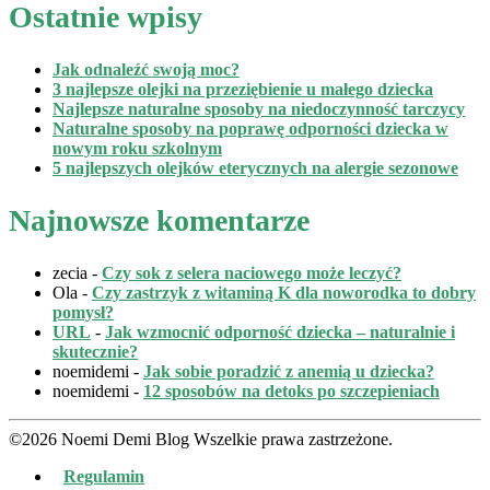
Ostatnie wpisy
Jak odnaleźć swoją moc?
3 najlepsze olejki na przeziębienie u małego dziecka
Najlepsze naturalne sposoby na niedoczynność tarczycy
Naturalne sposoby na poprawę odporności dziecka w
nowym roku szkolnym
5 najlepszych olejków eterycznych na alergie sezonowe
Najnowsze komentarze
zecia
-
Czy sok z selera naciowego może leczyć?
Ola
-
Czy zastrzyk z witaminą K dla noworodka to dobry
pomysł?
URL
-
Jak wzmocnić odporność dziecka – naturalnie i
skutecznie?
noemidemi
-
Jak sobie poradzić z anemią u dziecka?
noemidemi
-
12 sposobów na detoks po szczepieniach
©2026 Noemi Demi Blog Wszelkie prawa zastrzeżone.
Regulamin