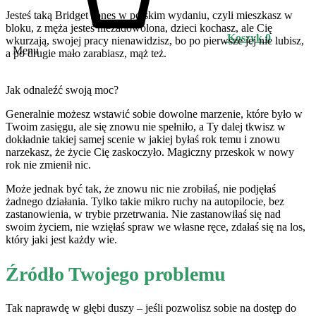
Jesteś taką Bridget Jones w polskim wydaniu, czyli mieszkasz w
bloku, z męża jesteś niezadowolona, dzieci kochasz, ale Cię
Koszyk
0
wkurzają, swojej pracy nienawidzisz, bo po pierwsze jej nie lubisz,
Menu
a po drugie mało zarabiasz, mąż też.
Jak odnaleźć swoją moc?
Generalnie możesz wstawić sobie dowolne marzenie, które było w
Twoim zasięgu, ale się znowu nie spełniło, a Ty dalej tkwisz w
dokładnie takiej samej scenie w jakiej byłaś rok temu i znowu
narzekasz, że życie Cię zaskoczyło. Magiczny przeskok w nowy
rok nie zmienił nic.
Może jednak być tak, że znowu nic nie zrobiłaś, nie podjęłaś
żadnego działania. Tylko takie mikro ruchy na autopilocie, bez
zastanowienia, w trybie przetrwania. Nie zastanowiłaś się nad
swoim życiem, nie wzięłaś spraw we własne ręce, zdałaś się na los,
który jaki jest każdy wie.
Źródło Twojego problemu
Tak naprawdę w głębi duszy – jeśli pozwolisz sobie na dostęp do