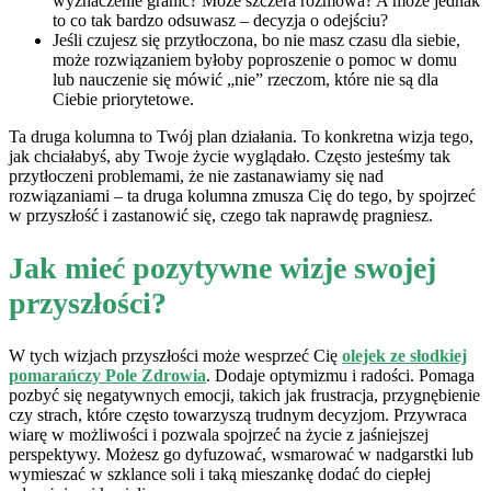
wyznaczenie granic? Może szczera rozmowa? A może jednak
to co tak bardzo odsuwasz – decyzja o odejściu?
Jeśli czujesz się przytłoczona, bo nie masz czasu dla siebie,
może rozwiązaniem byłoby poproszenie o pomoc w domu
lub nauczenie się mówić „nie” rzeczom, które nie są dla
Ciebie priorytetowe.
Ta druga kolumna to Twój plan działania. To konkretna wizja tego,
jak chciałabyś, aby Twoje życie wyglądało. Często jesteśmy tak
przytłoczeni problemami, że nie zastanawiamy się nad
rozwiązaniami – ta druga kolumna zmusza Cię do tego, by spojrzeć
w przyszłość i zastanowić się, czego tak naprawdę pragniesz.
Jak mieć pozytywne wizje swojej
przyszłości?
W tych wizjach przyszłości może wesprzeć Cię
olejek ze słodkiej
pomarańczy Pole Zdrowia
. Dodaje optymizmu i radości. Pomaga
pozbyć się negatywnych emocji, takich jak frustracja, przygnębienie
czy strach, które często towarzyszą trudnym decyzjom. Przywraca
wiarę w możliwości i pozwala spojrzeć na życie z jaśniejszej
perspektywy. Możesz go dyfuzować, wsmarować w nadgarstki lub
wymieszać w szklance soli i taką mieszankę dodać do ciepłej