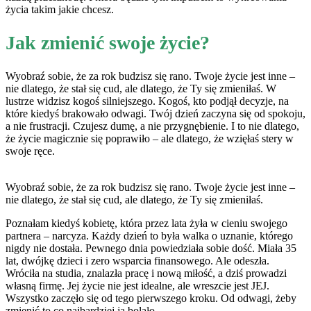
życia takim jakie chcesz.
Jak zmienić swoje życie?
Wyobraź sobie, że za rok budzisz się rano. Twoje życie jest inne –
nie dlatego, że stał się cud, ale dlatego, że Ty się zmieniłaś. W
lustrze widzisz kogoś silniejszego. Kogoś, kto podjął decyzje, na
które kiedyś brakowało odwagi. Twój dzień zaczyna się od spokoju,
a nie frustracji. Czujesz dumę, a nie przygnębienie. I to nie dlatego,
że życie magicznie się poprawiło – ale dlatego, że wzięłaś stery w
swoje ręce.
Wyobraź sobie, że za rok budzisz się rano. Twoje życie jest inne –
nie dlatego, że stał się cud, ale dlatego, że Ty się zmieniłaś.
Poznałam kiedyś kobietę, która przez lata żyła w cieniu swojego
partnera – narcyza. Każdy dzień to była walka o uznanie, którego
nigdy nie dostała. Pewnego dnia powiedziała sobie dość. Miała 35
lat, dwójkę dzieci i zero wsparcia finansowego. Ale odeszła.
Wróciła na studia, znalazła pracę i nową miłość, a dziś prowadzi
własną firmę. Jej życie nie jest idealne, ale wreszcie jest JEJ.
Wszystko zaczęło się od tego pierwszego kroku. Od odwagi, żeby
zmienić to co najbardziej ją bolało.