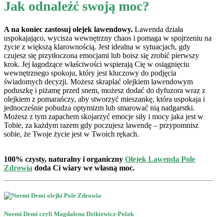
Jak odnaleźć swoją moc?
A na koniec zastosuj olejek lawendowy.
Lawenda działa
uspokajająco, wycisza wewnętrzny chaos i pomaga w spojrzeniu na
życie z większą klarownością. Jest idealna w sytuacjach, gdy
czujesz się przytłoczona emocjami lub boisz się zrobić pierwszy
krok. Jej łagodzące właściwości wspierają Cię w osiągnięciu
wewnętrznego spokoju, który jest kluczowy do podjęcia
świadomych decyzji. Możesz skraplać olejkiem lawendowym
poduszkę i piżamę przed snem, możesz dodać do dyfuzora wraz z
olejkiem z pomarańczy, aby stworzyć mieszankę, która uspokaja i
jednocześnie pobudza optymizm lub smarować nią nadgarstki.
Możesz z tym zapachem skojarzyć emocje siły i mocy jaka jest w
Tobie, za każdym razem gdy poczujesz lawendę – przypomnisz
sobie, że Twoje życie jest w Twoich rękach.
100% czysty, naturalny i organiczny
Olejek Lawenda Pole
Zdrowia
doda Ci wiary we własną moc.
Noemi Demi czyli Magdalena Dzikiewicz-Polak