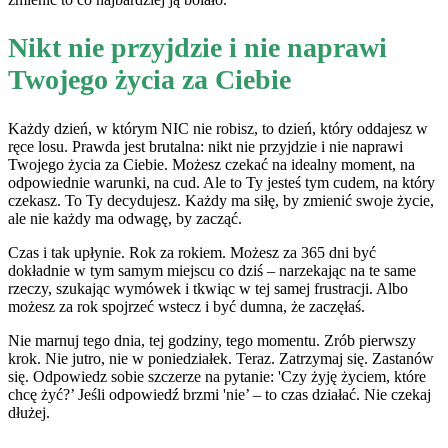
Nikt nie przyjdzie i nie naprawi
Twojego życia za Ciebie
Każdy dzień, w którym NIC nie robisz, to dzień, który oddajesz w
ręce losu. Prawda jest brutalna: nikt nie przyjdzie i nie naprawi
Twojego życia za Ciebie. Możesz czekać na idealny moment, na
odpowiednie warunki, na cud. Ale to Ty jesteś tym cudem, na który
czekasz. To Ty decydujesz. Każdy ma siłę, by zmienić swoje życie,
ale nie każdy ma odwagę, by zacząć.
Czas i tak upłynie. Rok za rokiem. Możesz za 365 dni być
dokładnie w tym samym miejscu co dziś – narzekając na te same
rzeczy, szukając wymówek i tkwiąc w tej samej frustracji. Albo
możesz za rok spojrzeć wstecz i być dumna, że zaczęłaś.
Nie marnuj tego dnia, tej godziny, tego momentu. Zrób pierwszy
krok. Nie jutro, nie w poniedziałek. Teraz. Zatrzymaj się. Zastanów
się. Odpowiedz sobie szczerze na pytanie: 'Czy żyję życiem, które
chcę żyć?’ Jeśli odpowiedź brzmi 'nie’ – to czas działać. Nie czekaj
dłużej.