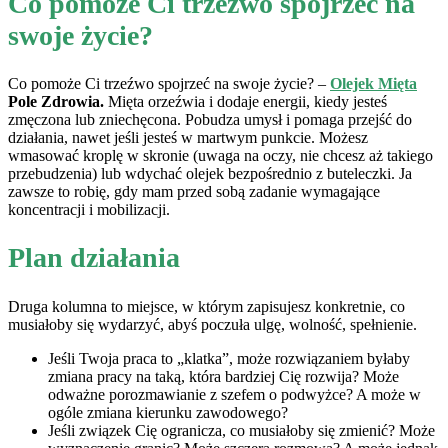
Co pomoże Ci trzeźwo spojrzeć na
swoje życie?
Co pomoże Ci trzeźwo spojrzeć na swoje życie? –
Olejek Mięta
Pole Zdrowia.
Mięta orzeźwia i dodaje energii, kiedy jesteś
zmęczona lub zniechęcona. Pobudza umysł i pomaga przejść do
działania, nawet jeśli jesteś w martwym punkcie. Możesz
wmasować kroplę w skronie (uwaga na oczy, nie chcesz aż takiego
przebudzenia) lub wdychać olejek bezpośrednio z buteleczki. Ja
zawsze to robię, gdy mam przed sobą zadanie wymagające
koncentracji i mobilizacji.
Plan działania
Druga kolumna to miejsce, w którym zapisujesz konkretnie, co
musiałoby się wydarzyć, abyś poczuła ulgę, wolność, spełnienie.
Jeśli Twoja praca to „klatka”, może rozwiązaniem byłaby
zmiana pracy na taką, która bardziej Cię rozwija? Może
odważne porozmawianie z szefem o podwyżce? A może w
ogóle zmiana kierunku zawodowego?
Jeśli związek Cię ogranicza, co musiałoby się zmienić? Może