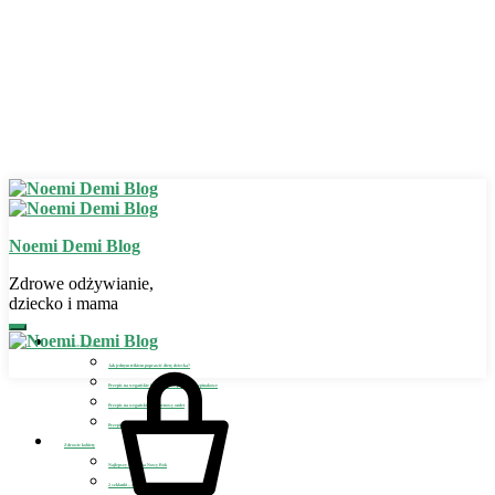
Noemi Demi Blog
Zdrowe odżywianie,
dziecko i mama
Zdrowe odżywianie
Jak jednym trikiem poprawić dietę dziecka?
Przepis na wegańskie bezglutenowe placuszki szpinakowe
Przepis na wegański bezglutenowy omlet
Przepis na wegańskie lody dla dziecka
Zdrowie kobiety
Najlepszy detoks na Nowy Rok
2 szklanki – sposób na detoks i odchudzanie