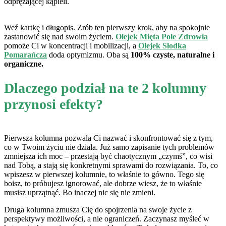
odprężającej kąpieli.
Weź kartkę i długopis. Zrób ten pierwszy krok, aby na spokojnie
zastanowić się nad swoim życiem.
Olejek Mięta Pole Zdrowia
pomoże Ci w koncentracji i mobilizacji, a
Olejek Słodka
Pomarańcza
doda optymizmu. Oba są
100% czyste, naturalne i
organiczne.
Dlaczego podział na te 2 kolumny
przynosi efekty?
Pierwsza kolumna pozwala Ci nazwać i skonfrontować się z tym,
co w Twoim życiu nie działa. Już samo zapisanie tych problemów
zmniejsza ich moc – przestają być chaotycznym „czymś”, co wisi
nad Tobą, a stają się konkretnymi sprawami do rozwiązania. To, co
wpiszesz w pierwszej kolumnie, to właśnie to gówno. Tego się
boisz, to próbujesz ignorować, ale dobrze wiesz, że to właśnie
musisz uprzątnąć. Bo inaczej nic się nie zmieni.
Druga kolumna zmusza Cię do spojrzenia na swoje życie z
perspektywy możliwości, a nie ograniczeń. Zaczynasz myśleć w