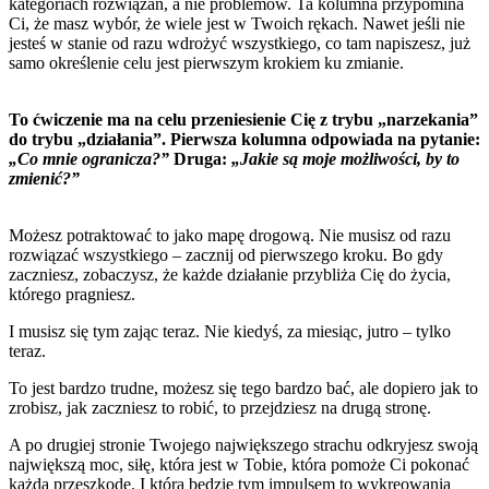
kategoriach rozwiązań, a nie problemów. Ta kolumna przypomina
Ci, że masz wybór, że wiele jest w Twoich rękach. Nawet jeśli nie
jesteś w stanie od razu wdrożyć wszystkiego, co tam napiszesz, już
samo określenie celu jest pierwszym krokiem ku zmianie.
To ćwiczenie ma na celu przeniesienie Cię z trybu „narzekania”
do trybu „działania”. Pierwsza kolumna odpowiada na pytanie:
„Co mnie ogranicza?”
Druga:
„Jakie są moje możliwości, by to
zmienić?”
Możesz potraktować to jako mapę drogową. Nie musisz od razu
rozwiązać wszystkiego – zacznij od pierwszego kroku. Bo gdy
zaczniesz, zobaczysz, że każde działanie przybliża Cię do życia,
którego pragniesz.
I musisz się tym zając teraz. Nie kiedyś, za miesiąc, jutro – tylko
teraz.
To jest bardzo trudne, możesz się tego bardzo bać, ale dopiero jak to
zrobisz, jak zaczniesz to robić, to przejdziesz na drugą stronę.
A po drugiej stronie Twojego największego strachu odkryjesz swoją
największą moc, siłę, która jest w Tobie, która pomoże Ci pokonać
każdą przeszkodę. I która będzie tym impulsem to wykreowania