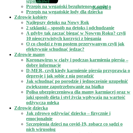
szpinakowe
Przepis na wegański bezglutenowy omlet
Koszyk
0
Przepis na wegańskie lody dla dziecka
Zdrowie kobiety
Najlepszy detoks na Nowy Rok
2 szklanki – sposób na detoks i odchudzanie
A gdyby tak zacząć biegać w Nowym Roku? czyli
10 nieoczywistych korzyści z biegania
O co chodzi z tym postem przerywanym czyli jak
efektywnie schudnąć jedząc?
Zdrowie mamy
Koronawirus w ciąży i podczas karmienia piersią –
dobre informacje
D-MER, czyli kiedy karmienie piersią przyprawia o
depresję i jak sobie z nią poradzić
Jak schudnąć po porodzie i jednocześnie uzupełnić
zwiększone zapotrzebowanie na białko
Polisa ubezpieczeniowa dla mamy karmiącej oraz w
jaki sposób dieta i styl życia wpływają na wartość
odżywczą mleka
Zdrowie dziecka
Jak zdrowo odżywiać dziecko – fizycznie i
emocjonalnie
Szczepienia dzieci na covid-19, zobacz co sądzi o
nich wirusolog