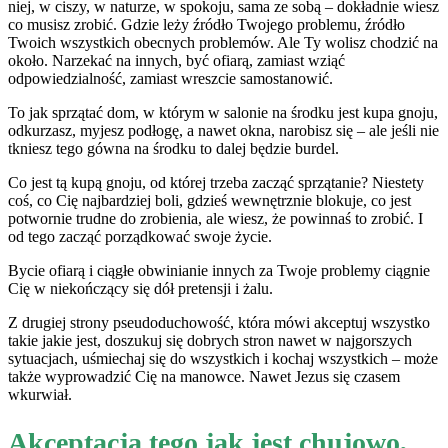
niej, w ciszy, w naturze, w spokoju, sama ze sobą – dokładnie wiesz
co musisz zrobić. Gdzie leży źródło Twojego problemu, źródło
Twoich wszystkich obecnych problemów. Ale Ty wolisz chodzić na
około. Narzekać na innych, być ofiarą, zamiast wziąć
odpowiedzialność, zamiast wreszcie samostanowić.
To jak sprzątać dom, w którym w salonie na środku jest kupa gnoju,
odkurzasz, myjesz podłogę, a nawet okna, narobisz się – ale jeśli nie
tkniesz tego gówna na środku to dalej będzie burdel.
Co jest tą kupą gnoju, od której trzeba zacząć sprzątanie? Niestety
coś, co Cię najbardziej boli, gdzieś wewnętrznie blokuje, co jest
potwornie trudne do zrobienia, ale wiesz, że powinnaś to zrobić. I
od tego zacząć porządkować swoje życie.
Bycie ofiarą i ciągłe obwinianie innych za Twoje problemy ciągnie
Cię w niekończący się dół pretensji i żalu.
Z drugiej strony pseudoduchowość, która mówi akceptuj wszystko
takie jakie jest, doszukuj się dobrych stron nawet w najgorszych
sytuacjach, uśmiechaj się do wszystkich i kochaj wszystkich – może
także wyprowadzić Cię na manowce. Nawet Jezus się czasem
wkurwiał.
Akceptacja tego jak jest chujowo,