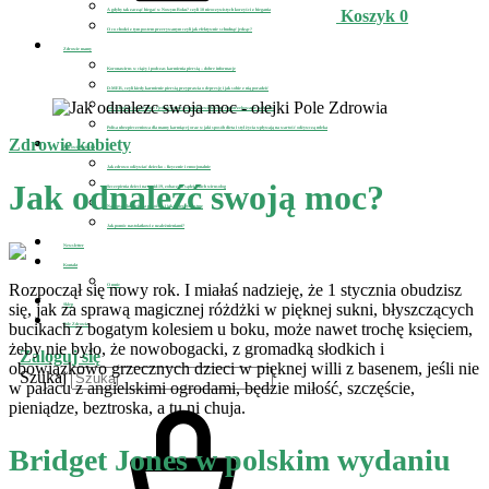
A gdyby tak zacząć biegać w Nowym Roku? czyli 10 nieoczywistych korzyści z biegania
Koszyk
0
O co chodzi z tym postem przerywanym czyli jak efektywnie schudnąć jedząc?
Zdrowie mamy
Koronawirus w ciąży i podczas karmienia piersią – dobre informacje
D-MER, czyli kiedy karmienie piersią przyprawia o depresję i jak sobie z nią poradzić
Jak schudnąć po porodzie i jednocześnie uzupełnić zwiększone zapotrzebowanie na białko
Polisa ubezpieczeniowa dla mamy karmiącej oraz w jaki sposób dieta i styl życia wpływają na wartość odżywczą mleka
Zdrowie kobiety
Zdrowie dziecka
Jak zdrowo odżywiać dziecko – fizycznie i emocjonalnie
Jak odnaleźć swoją moc?
Szczepienia dzieci na covid-19, zobacz co sądzi o nich wirusolog
Najlepsze kuracje na pasożyty i jak wyleczyć astmę
Jak pomóc nastolatkowi z uzależnieniami?
Newsletter
Kontakt
Rozpoczął się nowy rok. I miałaś nadzieję, że 1 stycznia obudzisz
O mnie
się, jak za sprawą magicznej różdżki w pięknej sukni, błyszczących
Sklep
bucikach z bogatym kolesiem u boku, może nawet trochę księciem,
Pole Zdrowia
żeby nie było, że nowobogacki, z gromadką słodkich i
Zaloguj się
obowiązkowo grzecznych dzieci w pięknej willi z basenem, jeśli nie
Szukaj
w pałacu z angielskimi ogrodami, będzie miłość, szczęście,
pieniądze, beztroska, a tu ni chuja.
Bridget Jones w polskim wydaniu