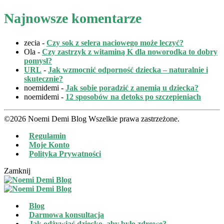
Najnowsze komentarze
zecia
-
Czy sok z selera naciowego może leczyć?
Ola
-
Czy zastrzyk z witaminą K dla noworodka to dobry
pomysł?
URL
-
Jak wzmocnić odporność dziecka – naturalnie i
skutecznie?
noemidemi
-
Jak sobie poradzić z anemią u dziecka?
noemidemi
-
12 sposobów na detoks po szczepieniach
©2026 Noemi Demi Blog Wszelkie prawa zastrzeżone.
Regulamin
Moje Konto
Polityka Prywatności
Zamknij
Blog
Darmowa konsultacja
Jak odżywiać dziecko, aby było zdrowe?