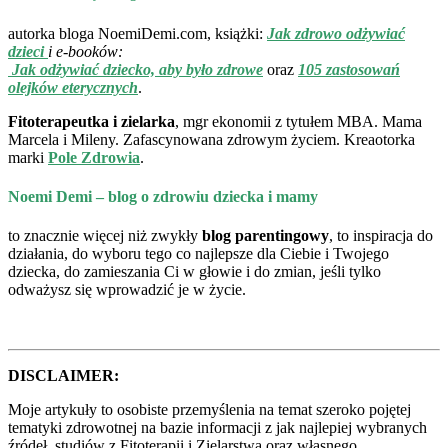
autorka bloga NoemiDemi.com, książki:
Jak zdrowo odżywiać
dzieci
i e-booków:
Jak odżywiać dziecko, aby było zdrowe
oraz
105 zastosowań
olejków eterycznych
.
Fitoterapeutka i zielarka
, mgr ekonomii z tytułem MBA. Mama
Marcela i Mileny. Zafascynowana zdrowym życiem. Kreaotorka
marki
Pole Zdrowia
.
Noemi Demi –
blog o zdrowiu dziecka i mamy
to znacznie więcej niż zwykły
blog parentingowy
, to inspiracja do
działania, do wyboru tego co najlepsze dla Ciebie i Twojego
dziecka, do zamieszania Ci w głowie i do zmian, jeśli tylko
odważysz się wprowadzić je w życie.
DISCLAIMER:
Moje artykuły to osobiste przemyślenia na temat szeroko pojętej
tematyki zdrowotnej na bazie informacji z jak najlepiej wybranych
źródeł, studiów z Fitoterapii i Zielarstwa oraz własnego