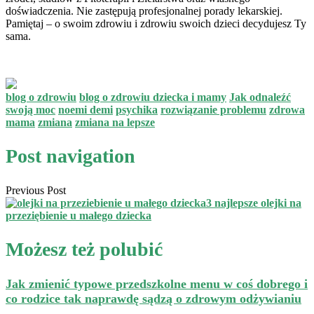
doświadczenia. Nie zastępują profesjonalnej porady lekarskiej.
Pamiętaj – o swoim zdrowiu i zdrowiu swoich dzieci decydujesz Ty
sama.
blog o zdrowiu
blog o zdrowiu dziecka i mamy
Jak odnaleźć
swoją moc
noemi demi
psychika
rozwiązanie problemu
zdrowa
mama
zmiana
zmiana na lepsze
Post navigation
Previous Post
3 najlepsze olejki na
przeziębienie u małego dziecka
Możesz też polubić
Jak zmienić typowe przedszkolne menu w coś dobrego i
co rodzice tak naprawdę sądzą o zdrowym odżywianiu