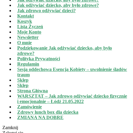
Jak odżywiać dziecko, aby było zdrowe?
Jak zdrowo odżywiać dzieci?
Kontakt
Koszyk
Lista Życzeń
Moje Konto
Newsletter
O mnie
Podziękowanie Jak odżywiać dziecko, aby było
zdrowe?
Polityka Prywatności
Regulamin
Sesja oddechowa Esencja Kobiety – uwolnienie śladów
traum
Sklep
Sklep
Strona Główna
WARSZTAT – Jak zdrowo odżywiać dziecko fizycznie
i emocjonalnie – Łódź 21.05.2022
Zamówienie
Zdrowy lunch box dla dziecka
ZMIANA NA DOBRE
Zamknij
Zaloguj się