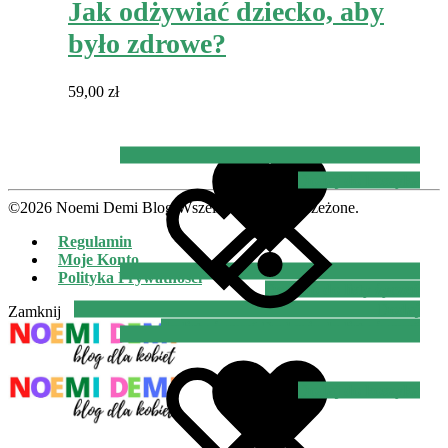
Dodaj do koszyka
Jak odżywiać dziecko, aby
było zdrowe?
59,00
zł
Dodano do listy życzeń
Dodaj
do listy życzeń
Dodanie do listy życzeń
Dodaj do koszyka
©2026 Noemi Demi Blog Wszelkie prawa zastrzeżone.
Regulamin
Moje Konto
Polityka Prywatności
Dodano do listy życzeń
Dodaj
Zamknij
do listy życzeń
Dodanie do listy życzeń
Dodaj do koszyka