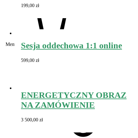
199,00
zł
Hot
Koszyk
0
Sesja oddechowa 1:1 online
Menu
599,00
zł
ENERGETYCZNY OBRAZ
Dodaj do koszyka
NA ZAMÓWIENIE
3 500,00
zł