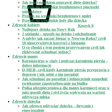
Jak jednym trikiem poprawić dietę dziecka?
Przepis na wegańskie bezglutenowe placuszki
szpinakowe
Przepis na wegański bezglutenowy omlet
Przepis na wegańskie lody dla dziecka
Zdrowie kobiety
Koszyk
0
Najlepszy detoks na Nowy Rok
2 szklanki – sposób na detoks i odchudzanie
A gdyby tak zacząć biegać w Nowym Roku? czyli
10 nieoczywistych korzyści z biegania
O co chodzi z tym postem przerywanym czyli jak
efektywnie schudnąć jedząc?
Zdrowie mamy
Koronawirus w ciąży i podczas karmienia piersią –
dobre informacje
D-MER, czyli kiedy karmienie piersią przyprawia o
depresję i jak sobie z nią poradzić
Jak schudnąć po porodzie i jednocześnie uzupełnić
zwiększone zapotrzebowanie na białko
Polisa ubezpieczeniowa dla mamy karmiącej oraz w
jaki sposób dieta i styl życia wpływają na wartość
odżywczą mleka
Zdrowie dziecka
Jak zdrowo odżywiać dziecko – fizycznie i
emocjonalnie