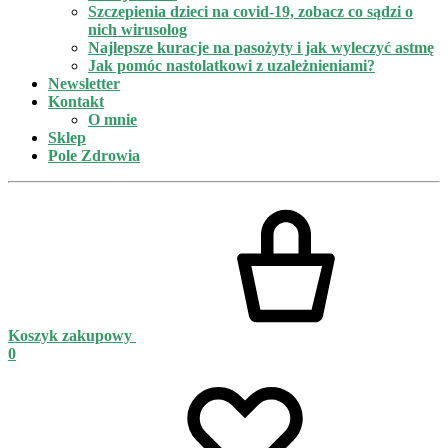
Szczepienia dzieci na covid-19, zobacz co sądzi o
nich wirusolog
Najlepsze kuracje na pasożyty i jak wyleczyć astmę
Jak pomóc nastolatkowi z uzależnieniami?
Newsletter
Kontakt
O mnie
Sklep
Pole Zdrowia
Koszyk zakupowy
0