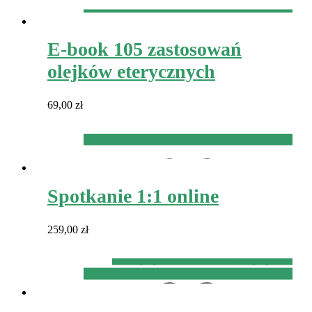
Hot
Dodaj do koszyka
E-book 105 zastosowań
olejków eterycznych
69,00
zł
Dodaj
do listy życzeń
Dodanie do listy życzeń
Dodaj do koszyka
Hot
Spotkanie 1:1 online
259,00
zł
Dodaj
Dodano do listy życzeń
do listy życzeń
Dodanie do listy życzeń
Hot