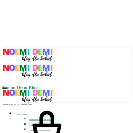
Noemi Demi Blog
Zdrowe odżywianie,
dziecko i mama
Zdrowe odżywianie
Jak jednym trikiem poprawić dietę dziecka?
Przepis na wegańskie bezglutenowe placuszki szpinakowe
Przepis na wegański bezglutenowy omlet