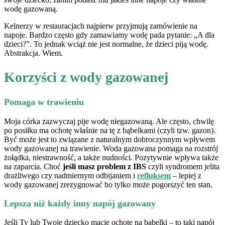
wodę gazowaną.
Kelnerzy w restauracjach najpierw przyjmują zamówienie na
napoje. Bardzo często gdy zamawiamy wodę pada pytanie: „A dla
dzieci?”. To jednak wciąż nie jest normalne, że dzieci piją wodę.
Abstrakcja. Wiem.
Korzyści z wody gazowanej
Pomaga w trawieniu
Moja córka zazwyczaj pije wodę niegazowaną. Ale często, chwilę
po posiłku ma ochotę właśnie na tę z bąbelkami (czyli tzw. gazon).
Być może jest to związane z naturalnym dobroczynnym wpływem
wody gazowanej na trawienie. Woda gazowana pomaga na rozstrój
żołądka, niestrawność, a także nudności. Pozytywnie wpływa także
na zaparcia. Choć
jeśli masz problem z IBS
czyli syndromem jelita
drażliwego czy nadmiernym odbijaniem i
refluksem
– lepiej z
wody gazowanej zrezygnować bo tylko może pogorszyć ten stan.
Lepsza niż każdy inny napój gazowany
Jeśli Ty lub Twoje dziecko macie ochotę na bąbelki – to taki napój