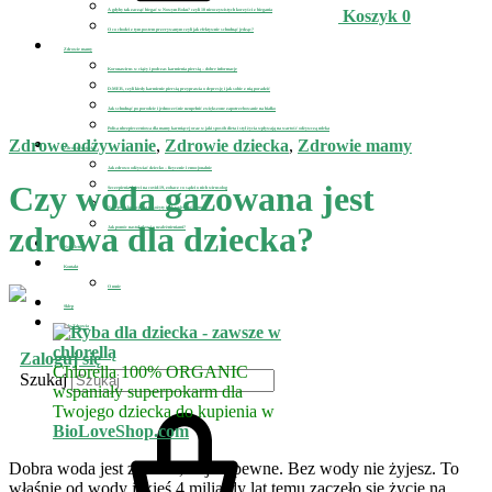
A gdyby tak zacząć biegać w Nowym Roku? czyli 10 nieoczywistych korzyści z biegania
Koszyk
0
O co chodzi z tym postem przerywanym czyli jak efektywnie schudnąć jedząc?
Zdrowie mamy
Koronawirus w ciąży i podczas karmienia piersią – dobre informacje
D-MER, czyli kiedy karmienie piersią przyprawia o depresję i jak sobie z nią poradzić
Jak schudnąć po porodzie i jednocześnie uzupełnić zwiększone zapotrzebowanie na białko
Polisa ubezpieczeniowa dla mamy karmiącej oraz w jaki sposób dieta i styl życia wpływają na wartość odżywczą mleka
Zdrowe odżywianie
,
Zdrowie dziecka
,
Zdrowie mamy
Zdrowie dziecka
Jak zdrowo odżywiać dziecko – fizycznie i emocjonalnie
Czy woda gazowana jest
Szczepienia dzieci na covid-19, zobacz co sądzi o nich wirusolog
Najlepsze kuracje na pasożyty i jak wyleczyć astmę
zdrowa dla dziecka?
Jak pomóc nastolatkowi z uzależnieniami?
Newsletter
Kontakt
O mnie
Sklep
Pole Zdrowia
Zaloguj się
Chlorella 100% ORGANIC
Szukaj
wspaniały superpokarm dla
Twojego dziecka do kupienia w
BioLoveShop.com
Dobra woda jest zdrowa, to jest pewne. Bez wody nie żyjesz. To
właśnie od wody jakieś 4 miliardy lat temu zaczęło się życie na