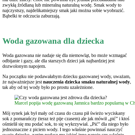
zwykłą źródlaną lub mineralną naturalną wodę. Smak wody to
najczystszy, najdelikatniejszy smak jaki można sobie wyobrazić.
Bąbelki te odczucia zaburzają.
Woda gazowana dla dziecka
Woda gazowana nie nadaje się dla niemowląt, bo może wzmagać
odbijanie i gazy, ale dla starszych dzieci jak najbardziej jest
dozwolonym napojem.
Na początku nie podawałabym dziecku gazowanej wody, uważam,
że najważniejsze jest
nauczenia dziecka smaku naturalnej wody
,
tak aby od tej wody było po prostu uzależnione.
Marcel popija wodę gazowaną Jamnica bardzo popularną w Ch
Mój synek jak był mały od czasu do czasu pił świeżo wyciskany
sok z pomarańczy (teraz też pije czasem) ale jak mówił „pić” i ktoś
ośmielił się mu podać sok, to się wykrzywiał. „Pić” dla niego było
jednoznaczne z piciem wody. I tego właśnie powinnaś nauczyć
swoje dziecko, zanim podasz mu jakieś inne napoje czy właśnie