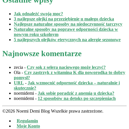
Jak odnaleźć swoją moc?
3 najlepsze olejki na przeziębienie u małego dziecka
Najlepsze naturalne sposoby na niedoczynność tarczycy
Naturalne sposoby na poprawę odporności dziecka w
nowym roku szkolnym
5 najlepszych olejków eterycznych na alergie sezonowe
Najnowsze komentarze
zecia
-
Czy sok z selera naciowego może leczyć?
Ola
-
Czy zastrzyk z witaminą K dla noworodka to dobry
pomysł?
URL
-
Jak wzmocnić odporność dziecka – naturalnie i
skutecznie?
noemidemi
-
Jak sobie poradzić z anemią u dziecka?
noemidemi
-
12 sposobów na detoks po szczepieniach
©2026 Noemi Demi Blog Wszelkie prawa zastrzeżone.
Regulamin
Moje Konto