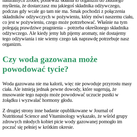
naturalnych źródeł, ponieważ skłania to organizm do złudnego
myślenia, że ​​dostarczasz mu jakiegoś składnika odżywczego,
podczas gdy wcale go tam nie ma. Smak pochodzi z połączenia
składników odżywczych w pożywieniu, który mówi naszemu ciału,
co jest w pożywieniu, czego może potrzebować. Właśnie na tym
polegają prawdziwe pragnienia – potrzeba określonego składnika
odżywczego. Ale kiedy jemy lub pijemy aromaty, nie dostajemy
tego odżywiania i nie wiemy czego tak naprawdę potrzebuje nasz
organizm.
Czy woda gazowana może
powodować tycie?
Woda gazowana nie ma kalorii, więc nie powoduje przyrostu masy
ciała. Ale istnieją jednak pewne dowody, które sugerują, że
musowanie tego napoju może powodować uczucie pustki w
żołądku i wyzwalać hormony głodu.
Z drugiej strony inne badanie opublikowane w Journal of
Nutritional Science and Vitaminology wykazało, że wśród grupy
zdrowych młodych kobiet picie wody gazowanej pomogło im
poczuć się pełniej w krótkim okresie.