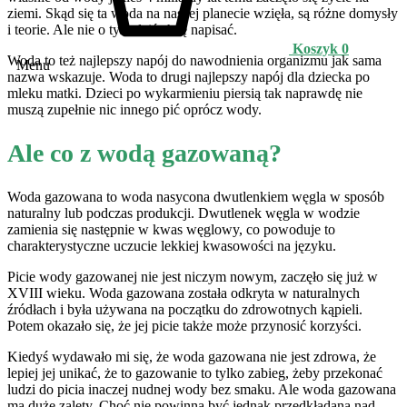
ziemi. Skąd się ta woda na naszej planecie wzięła, są różne domysły
i teorie. Ale nie o tym dziś chcę napisać.
Koszyk
0
Woda to też najlepszy napój do nawodnienia organizmu jak sama
Menu
nazwa wskazuje. Woda to drugi najlepszy napój dla dziecka po
mleku matki. Dzieci po wykarmieniu piersią tak naprawdę nie
muszą zupełnie nic innego pić oprócz wody.
Ale co z wodą gazowaną?
Woda gazowana to woda nasycona dwutlenkiem węgla w sposób
naturalny lub podczas produkcji. Dwutlenek węgla w wodzie
zamienia się następnie w kwas węglowy, co powoduje to
charakterystyczne uczucie lekkiej kwasowości na języku.
Picie wody gazowanej nie jest niczym nowym, zaczęło się już w
XVIII wieku. Woda gazowana została odkryta w naturalnych
źródłach i była używana na początku do zdrowotnych kąpieli.
Potem okazało się, że jej picie także może przynosić korzyści.
Kiedyś wydawało mi się, że woda gazowana nie jest zdrowa, że
lepiej jej unikać, że to gazowanie to tylko zabieg, żeby przekonać
ludzi do picia inaczej nudnej wody bez smaku. Ale woda gazowana
ma duże zalety. Choć nie powinna być jednak przedkładana nad