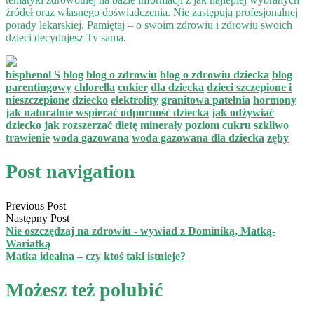
źródeł oraz własnego doświadczenia. Nie zastępują profesjonalnej
porady lekarskiej. Pamiętaj – o swoim zdrowiu i zdrowiu swoich
dzieci decydujesz Ty sama.
bisphenol S
blog
blog o zdrowiu
blog o zdrowiu dziecka
blog
parentingowy
chlorella
cukier
dla dziecka
dzieci szczepione i
nieszczepione
dziecko
elektrolity
granitowa patelnia
hormony
jak naturalnie wspierać odporność dziecka
jak odżywiać
dziecko
jak rozszerzać dietę
minerały
poziom cukru
szkliwo
trawienie
woda gazowana
woda gazowana dla dziecka
zęby
Post navigation
Previous Post
Następny Post
Nie oszczędzaj na zdrowiu - wywiad z Dominiką, Matką-
Wariatką
Matka idealna – czy ktoś taki istnieje?
Możesz też polubić