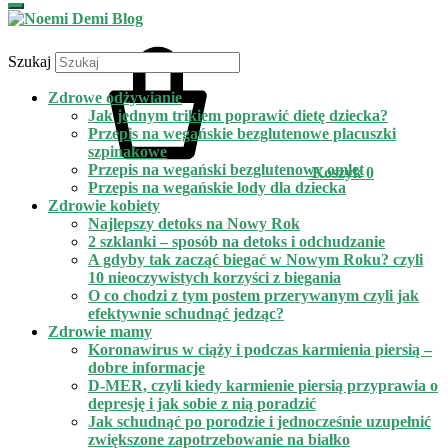
Szukaj
Zdrowe odżywianie
Jak jednym trikiem poprawić dietę dziecka?
Przepis na wegańskie bezglutenowe placuszki
szpinakowe
Przepis na wegański bezglutenowy omlet
Koszyk
0
Przepis na wegańskie lody dla dziecka
Zdrowie kobiety
Najlepszy detoks na Nowy Rok
2 szklanki – sposób na detoks i odchudzanie
A gdyby tak zacząć biegać w Nowym Roku? czyli
10 nieoczywistych korzyści z biegania
O co chodzi z tym postem przerywanym czyli jak
efektywnie schudnąć jedząc?
Zdrowie mamy
Koronawirus w ciąży i podczas karmienia piersią –
dobre informacje
D-MER, czyli kiedy karmienie piersią przyprawia o
depresję i jak sobie z nią poradzić
Jak schudnąć po porodzie i jednocześnie uzupełnić
zwiększone zapotrzebowanie na białko