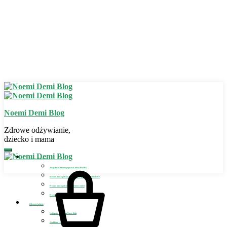
Noemi Demi Blog
Zdrowe odżywianie,
dziecko i mama
Zdrowe odżywianie
Jak jednym trikiem poprawić dietę dziecka?
Przepis na wegańskie bezglutenowe placuszki szpinakowe
Przepis na wegański bezglutenowy omlet
Przepis na wegańskie lody dla dziecka
Zdrowie kobiety
Najlepszy detoks na Nowy Rok
2 szklanki – sposób na detoks i odchudzanie