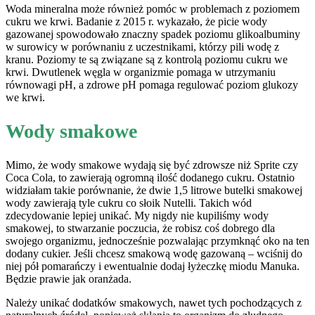
Woda mineralna może również pomóc w problemach z poziomem
cukru we krwi. Badanie z 2015 r. wykazało, że picie wody
gazowanej spowodowało znaczny spadek poziomu glikoalbuminy
w surowicy w porównaniu z uczestnikami, którzy pili wodę z
kranu. Poziomy te są związane są z kontrolą poziomu cukru we
krwi. Dwutlenek węgla w organizmie pomaga w utrzymaniu
równowagi pH, a zdrowe pH pomaga regulować poziom glukozy
we krwi.
Wody smakowe
Mimo, że wody smakowe wydają się być zdrowsze niż Sprite czy
Coca Cola, to zawierają ogromną ilość dodanego cukru. Ostatnio
widziałam takie porównanie, że dwie 1,5 litrowe butelki smakowej
wody zawierają tyle cukru co słoik Nutelli. Takich wód
zdecydowanie lepiej unikać. My nigdy nie kupiliśmy wody
smakowej, to stwarzanie poczucia, że robisz coś dobrego dla
swojego organizmu, jednocześnie pozwalając przymknąć oko na ten
dodany cukier. Jeśli chcesz smakową wodę gazowaną – wciśnij do
niej pół pomarańczy i ewentualnie dodaj łyżeczkę miodu Manuka.
Będzie prawie jak oranżada.
Należy unikać dodatków smakowych, nawet tych pochodzących z