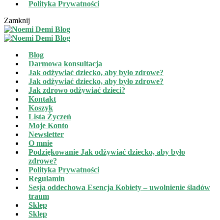
Polityka Prywatności
Zamknij
Blog
Darmowa konsultacja
Jak odżywiać dziecko, aby było zdrowe?
Jak odżywiać dziecko, aby było zdrowe?
Jak zdrowo odżywiać dzieci?
Kontakt
Koszyk
Lista Życzeń
Moje Konto
Newsletter
O mnie
Podziękowanie Jak odżywiać dziecko, aby było
zdrowe?
Polityka Prywatności
Regulamin
Sesja oddechowa Esencja Kobiety – uwolnienie śladów
traum
Sklep
Sklep