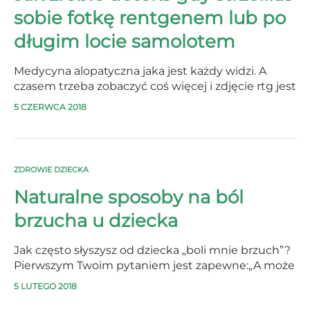
sobie fotkę rentgenem lub po
długim locie samolotem
Medycyna alopatyczna jaka jest każdy widzi. A
czasem trzeba zobaczyć coś więcej i zdjęcie rtg jest
niechcianą koniecznością. Jest trochę zabiegów
5 CZERWCA 2018
medycznych, które narażają ludzki organizm na
promieniowanie. Również coś tak przyjemnego jak
lot samolotem na wakacje może narazić Cię…
ZDROWIE DZIECKA
Naturalne sposoby na ból
brzucha u dziecka
Jak często słyszysz od dziecka „boli mnie brzuch”?
Pierwszym Twoim pytaniem jest zapewne:„A może
chce ci się kupkę?”. Najczęściej słyszysz „Nie, nie,
5 LUTEGO 2018
na pewno nie”. Po czym za pięć minut dziecko