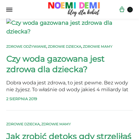
Kos
0
ZDROWE ODŻYWIANIE
,
ZDROWIE DZIECKA
,
ZDROWIE MAMY
Czy woda gazowana jest
zdrowa dla dziecka?
Dobra woda jest zdrowa, to jest pewne. Bez wody
nie żyjesz. To właśnie od wody jakieś 4 miliardy lat
temu zaczęło się życie na ziemi. Skąd się ta woda
2 SIERPNIA 2019
na naszej planecie wzięła, są różne domysły i teorie.
Ale nie…
ZDROWIE DZIECKA
,
ZDROWIE MAMY
Jak zrobić detoks gdy strzeliłaś