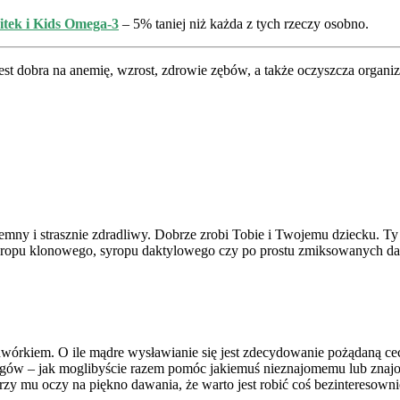
itek i Kids Omega-3
– 5% taniej niż każda z tych rzeczy osobno.
jest dobra na anemię, wzrost, zdrowie zębów, a także oczyszcza organi
zyjemny i strasznie zdradliwy. Dobrze zrobi Tobie i Twojemu dziecku. 
syropu klonowego, syropu daktylowego czy po prostu zmiksowanych dak
dwórkiem. O ile mądre wysławianie się jest zdecydowanie pożądaną cec
gów – jak moglibyście razem pomóc jakiemuś nieznajomemu lub znaj
zy mu oczy na piękno dawania, że warto jest robić coś bezinteresown