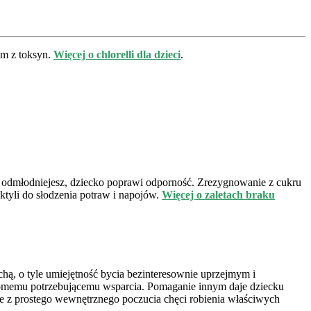
zm z toksyn.
Więcej o chlorelli dla dzieci
.
Ty odmłodniejesz, dziecko poprawi odporność. Zrezygnowanie z cukru
tyli do słodzenia potraw i napojów.
Więcej o zaletach braku
hą, o tyle umiejętność bycia bezinteresownie uprzejmym i
omemu potrzebującemu wsparcia. Pomaganie innym daje dziecku
ie z prostego wewnętrznego poczucia chęci robienia właściwych