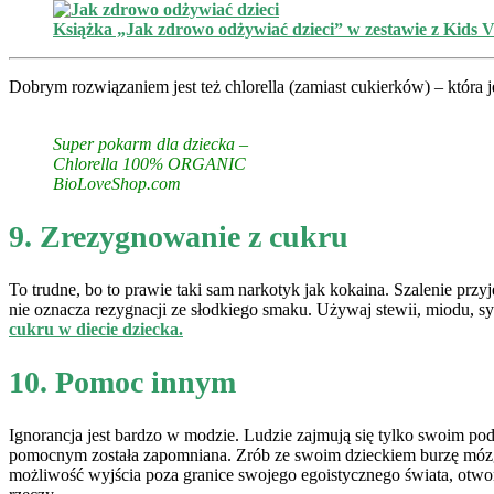
Książka „Jak zdrowo odżywiać dzieci” w zestawie z Kids V
Dobrym rozwiązaniem jest też chlorella (zamiast cukierków) – która 
Super pokarm dla dziecka –
Chlorella 100% ORGANIC
BioLoveShop.com
9. Zrezygnowanie z cukru
To trudne, bo to prawie taki sam narkotyk jak kokaina. Szalenie pr
nie oznacza rezygnacji ze słodkiego smaku. Używaj stewii, miodu, 
cukru w diecie dziecka.
10. Pomoc innym
Ignorancja jest bardzo w modzie. Ludzie zajmują się tylko swoim po
pomocnym została zapomniana. Zrób ze swoim dzieckiem burzę móz
możliwość wyjścia poza granice swojego egoistycznego świata, otwor