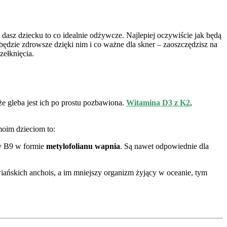
a dasz dziecku to co idealnie odżywcze. Najlepiej oczywiście jak będą
będzie zdrowsze dzięki nim i co ważne dla skner – zaoszczędzisz na
zełknięcia.
e gleba jest ich po prostu pozbawiona.
Witamina D3 z K2
,
moim dzieciom to:
wy B9 w formie
metylofolianu wapnia
. Są nawet odpowiednie dla
iańskich anchois, a im mniejszy organizm żyjący w oceanie, tym