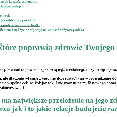
stych korzyści z biegania
schudnąć jedząc?
ormacje
jak sobie z nią poradzić
e zapotrzebowanie na białko
b dieta i styl życia wpływają na wartość odżywczą mleka
og
które poprawią zdrowie Twojego 
ż praca nad odpowiednią jakością jego mentalnego i fizycznego życia.
le dlaczego właśnie z tego nie skorzystać?) na wprowadzenie d
acie wspólne cele na kolejny rok. I nie mam tu na myśli nowego domu
zainteresowania.
ma największe przełożenie na jego zd
erzu jak i to jakie relacje budujecie ra