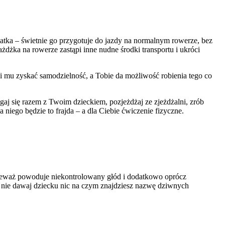
tka – świetnie go przygotuje do jazdy na normalnym rowerze, bez
ażdżka na rowerze zastąpi inne nudne środki transportu i ukróci
oli mu zyskać samodzielność, a Tobie da możliwość robienia tego co
gaj się razem z Twoim dzieckiem, pozjeżdżaj ze zjeżdżalni, zrób
niego będzie to frajda – a dla Ciebie ćwiczenie fizyczne.
onieważ powoduje niekontrolowany głód i dodatkowo oprócz
 nie dawaj dziecku nic na czym znajdziesz nazwę dziwnych