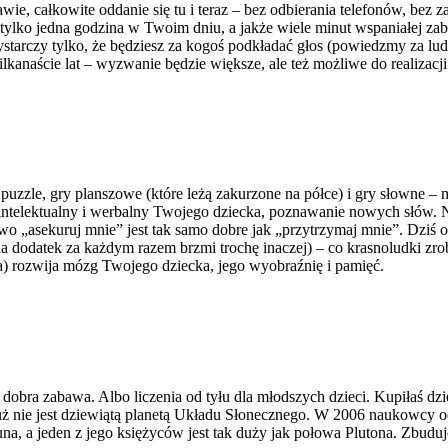
ie, całkowite oddanie się tu i teraz – bez odbierania telefonów, bez 
tylko jedna godzina w Twoim dniu, a jakże wiele minut wspaniałej zaba
starczy tylko, że będziesz za kogoś podkładać głos (powiedzmy za lu
lkanaście lat – wyzwanie będzie większe, ale też możliwe do realizacji
puzzle, gry planszowe (które leżą zakurzone na półce) i gry słowne 
ntelektualny i werbalny Twojego dziecka, poznawanie nowych słów. N
łowo „asekuruj mnie” jest tak samo dobre jak „przytrzymaj mnie”. Dzi
a dodatek za każdym razem brzmi trochę inaczej) – co krasnoludki zro
) rozwija mózg Twojego dziecka, jego wyobraźnię i pamięć.
i dobra zabawa. Albo liczenia od tyłu dla młodszych dzieci. Kupiłaś dz
n już nie jest dziewiątą planetą Układu Słonecznego. W 2006 naukowcy o
una, a jeden z jego księżyców jest tak duży jak połowa Plutona. Zbudu