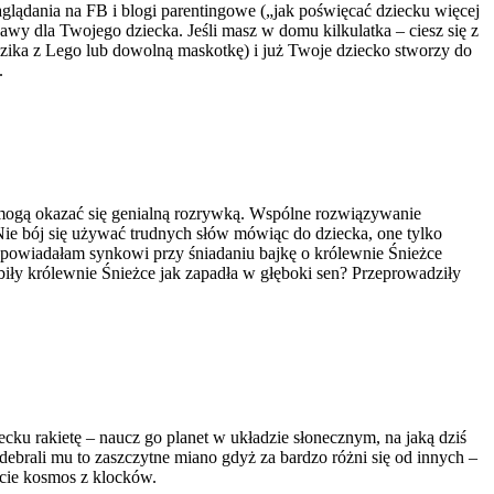
zaglądania na FB i blogi parentingowe („jak poświęcać dziecku więcej
wy dla Twojego dziecka. Jeśli masz w domu kilkulatka – ciesz się z
dzika z Lego lub dowolną maskotkę) i już Twoje dziecko stworzy do
.
– mogą okazać się genialną rozrywką. Wspólne rozwiązywanie
ie bój się używać trudnych słów mówiąc do dziecka, one tylko
ś opowiadałam synkowi przy śniadaniu bajkę o królewnie Śnieżce
biły królewnie Śnieżce jak zapadła w głęboki sen? Przeprowadziły
iecku rakietę – naucz go planet w układzie słonecznym, na jaką dziś
debrali mu to zaszczytne miano gdyż za bardzo różni się od innych –
jcie kosmos z klocków.