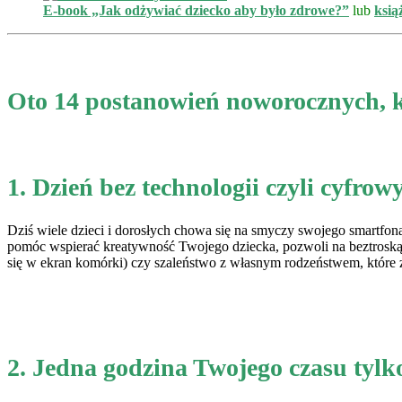
E-book „Jak odżywiać dziecko aby było zdrowe?”
lub
ksią
Oto 14 postanowień noworocznych, k
1. Dzień bez technologii czyli cyfro
Dziś wiele dzieci i dorosłych chowa się na smyczy swojego smartfona
pomóc wspierać kreatywność Twojego dziecka, pozwoli na beztroską
się w ekran komórki) czy szaleństwo z własnym rodzeństwem, które z
2. Jedna godzina Twojego czasu tylk