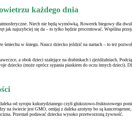
owietrzu każdego dnia
i atmosferyczne. Niech nie będą wymówką. Rowerek biegowy dla dwula
ęt jak najszybciej się da – to tylko będzie procentować. Wspólna przej
m ze śmiechu w śniegu. Naucz dziecko jeździć na nartach – to też pozw
eczce, a obok dzieci szalejące na drabinkach i zjeżdżalniach. Podcią
je dziecko (może oprócz sypania piaskiem do oczu innych dzieci). Dla 
ści
ę z daleka od syropu kukurydzianego czyli glukozowo-fruktozowego p
zy na świecie jest GMO, omijaj z daleka azotyny bo są kancerogenne,
trucizna. Przestań podawać dziecku wysoko przetworzoną żywność.