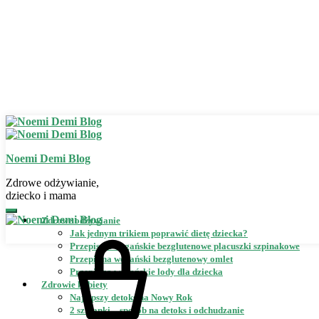
Noemi Demi Blog
Zdrowe odżywianie,
dziecko i mama
Zdrowe odżywianie
Jak jednym trikiem poprawić dietę dziecka?
Przepis na wegańskie bezglutenowe placuszki szpinakowe
Przepis na wegański bezglutenowy omlet
Przepis na wegańskie lody dla dziecka
Zdrowie kobiety
Najlepszy detoks na Nowy Rok
2 szklanki – sposób na detoks i odchudzanie