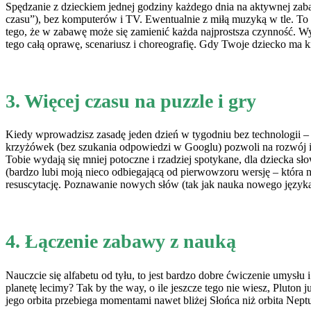
Spędzanie z dzieckiem jednej godziny każdego dnia na aktywnej zabaw
czasu”), bez komputerów i TV. Ewentualnie z miłą muzyką w tle. To 
tego, że w zabawę może się zamienić każda najprostsza czynność. Wy
tego całą oprawę, scenariusz i choreografię. Gdy Twoje dziecko ma ki
3. Więcej czasu na puzzle i gry
Kiedy wprowadzisz zasadę jeden dzień w tygodniu bez technologii – 
krzyżówek (bez szukania odpowiedzi w Googlu) pozwoli na rozwój i
Tobie wydają się mniej potoczne i rzadziej spotykane, dla dziecka s
(bardzo lubi moją nieco odbiegającą od pierwowzoru wersję – która n
resuscytację. Poznawanie nowych słów (tak jak nauka nowego języka
4. Łączenie zabawy z nauką
Nauczcie się alfabetu od tyłu, to jest bardzo dobre ćwiczenie umysłu 
planetę lecimy? Tak by the way, o ile jeszcze tego nie wiesz, Pluto
jego orbita przebiega momentami nawet bliżej Słońca niż orbita Nept