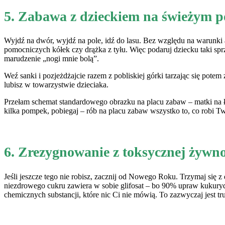
5. Zabawa z dzieckiem na świeżym p
Wyjdź na dwór, wyjdź na pole, idź do lasu. Bez względu na warunk
pomocniczych kółek czy drążka z tyłu. Więc podaruj dziecku taki sprz
marudzenie „nogi mnie bolą”.
Weź sanki i pozjeżdżajcie razem z pobliskiej górki tarzając się pote
lubisz w towarzystwie dzieciaka.
Przełam schemat standardowego obrazku na placu zabaw – matki na ław
kilka pompek, pobiegaj – rób na placu zabaw wszystko to, co robi Two
6. Zrezygnowanie z toksycznej żywno
Jeśli jeszcze tego nie robisz, zacznij od Nowego Roku. Trzymaj si
niezdrowego cukru zawiera w sobie glifosat – bo 90% upraw kukuryd
chemicznych substancji, które nic Ci nie mówią. To zazwyczaj jest 