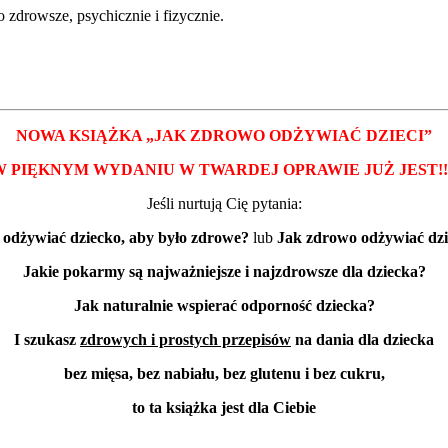
o zdrowsze, psychicznie i fizycznie.
NOWA KSIĄŻKA „JAK ZDROWO ODŻYWIAĆ DZIECI”
W PIĘKNYM WYDANIU W TWARDEJ OPRAWIE
JUŻ JEST!!
Jeśli nurtują Cię pytania:
 odżywiać dziecko, aby było zdrowe?
lub
Jak zdrowo odżywiać dzi
Jakie pokarmy są najważniejsze i najzdrowsze dla dziecka?
Jak naturalnie wspierać odporność dziecka?
I szukasz
zdrowych i prostych przepisów
na dania dla dziecka
bez mięsa, bez nabiału, bez glutenu i bez cukru,
to ta książka jest dla Ciebie