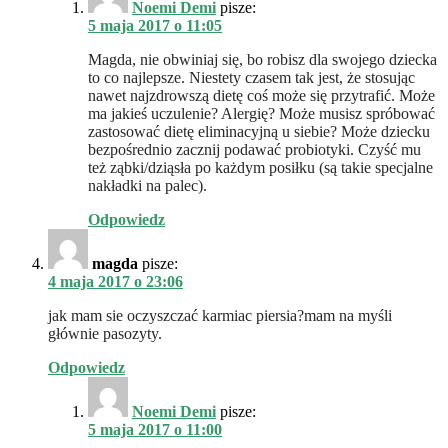
Noemi Demi
pisze:
5 maja 2017 o 11:05
Magda, nie obwiniaj się, bo robisz dla swojego dziecka
to co najlepsze. Niestety czasem tak jest, że stosując
nawet najzdrowszą dietę coś może się przytrafić. Może
ma jakieś uczulenie? Alergię? Może musisz spróbować
zastosować dietę eliminacyjną u siebie? Może dziecku
bezpośrednio zacznij podawać probiotyki. Czyść mu
też ząbki/dziąsła po każdym posiłku (są takie specjalne
nakładki na palec).
Odpowiedz
magda
pisze:
4 maja 2017 o 23:06
jak mam sie oczyszczać karmiac piersia?mam na myśli
głównie pasozyty.
Odpowiedz
Noemi Demi
pisze:
5 maja 2017 o 11:00