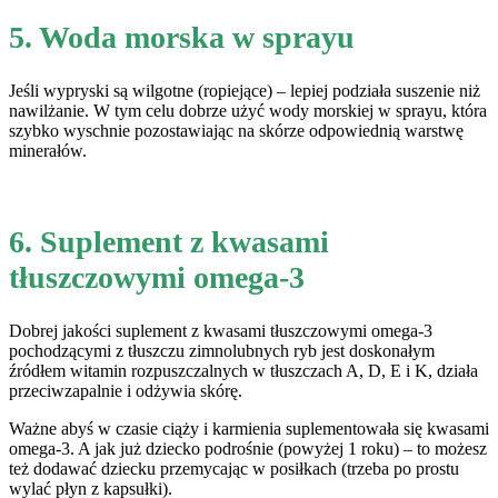
5. Woda morska w sprayu
Jeśli wypryski są wilgotne (ropiejące) – lepiej podziała suszenie niż
nawilżanie. W tym celu dobrze użyć wody morskiej w sprayu, która
szybko wyschnie pozostawiając na skórze odpowiednią warstwę
minerałów.
6. Suplement z kwasami
tłuszczowymi omega-3
Dobrej jakości suplement z kwasami tłuszczowymi omega-3
pochodzącymi z tłuszczu zimnolubnych ryb jest doskonałym
źródłem witamin rozpuszczalnych w tłuszczach A, D, E i K, działa
przeciwzapalnie i odżywia skórę.
Ważne abyś w czasie ciąży i karmienia suplementowała się kwasami
omega-3. A jak już dziecko podrośnie (powyżej 1 roku) – to możesz
też dodawać dziecku przemycając w posiłkach (trzeba po prostu
wylać płyn z kapsułki).