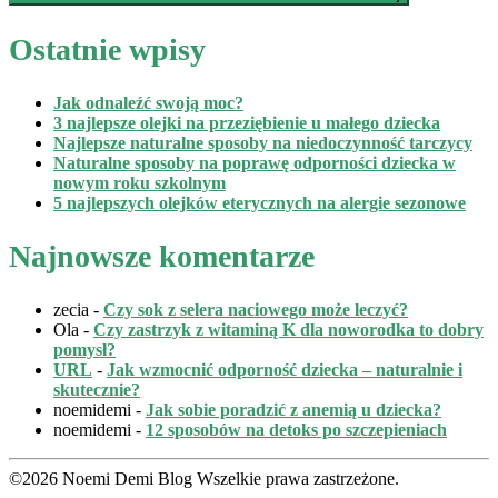
Ostatnie wpisy
Jak odnaleźć swoją moc?
3 najlepsze olejki na przeziębienie u małego dziecka
Najlepsze naturalne sposoby na niedoczynność tarczycy
Naturalne sposoby na poprawę odporności dziecka w
nowym roku szkolnym
5 najlepszych olejków eterycznych na alergie sezonowe
Najnowsze komentarze
zecia
-
Czy sok z selera naciowego może leczyć?
Ola
-
Czy zastrzyk z witaminą K dla noworodka to dobry
pomysł?
URL
-
Jak wzmocnić odporność dziecka – naturalnie i
skutecznie?
noemidemi
-
Jak sobie poradzić z anemią u dziecka?
noemidemi
-
12 sposobów na detoks po szczepieniach
©2026 Noemi Demi Blog Wszelkie prawa zastrzeżone.