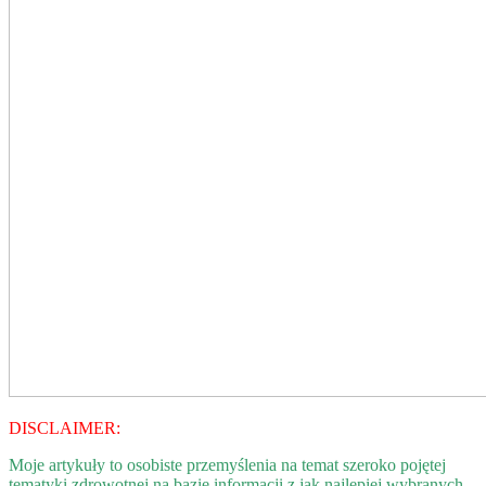
DISCLAIMER:
Moje artykuły to osobiste przemyślenia na temat szeroko pojętej
tematyki zdrowotnej na bazie informacji z jak najlepiej wybranych