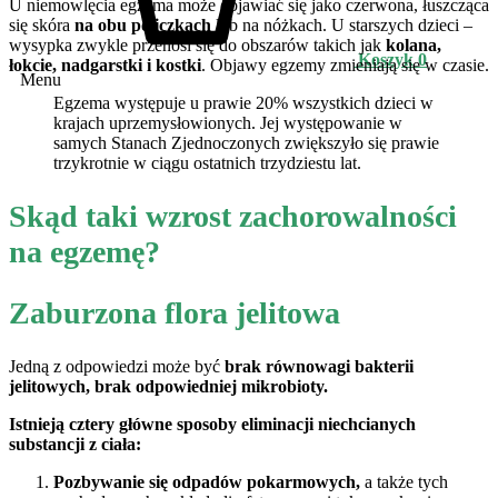
U niemowlęcia egzema może objawiać się jako czerwona, łuszcząca
się skóra
na obu policzkach
lub na nóżkach. U starszych dzieci –
wysypka zwykle przenosi się do obszarów takich jak
kolana,
Koszyk
0
łokcie, nadgarstki i kostki
. Objawy egzemy zmieniają się w czasie.
Menu
Egzema występuje u prawie 20% wszystkich dzieci w
krajach uprzemysłowionych. Jej występowanie w
samych Stanach Zjednoczonych zwiększyło się prawie
trzykrotnie w ciągu ostatnich trzydziestu lat.
Skąd taki wzrost zachorowalności
na egzemę?
Zaburzona flora jelitowa
Jedną z odpowiedzi może być
brak równowagi bakterii
jelitowych, brak odpowiedniej mikrobioty.
Istnieją cztery główne sposoby eliminacji niechcianych
substancji z ciała:
Pozbywanie się odpadów pokarmowych,
a także tych