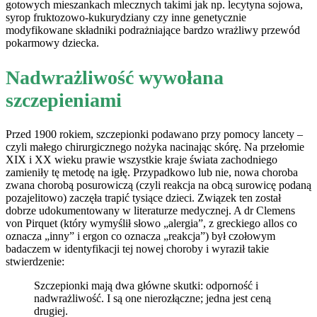
gotowych mieszankach mlecznych takimi jak np. lecytyna sojowa,
syrop fruktozowo-kukurydziany czy inne genetycznie
modyfikowane składniki podrażniające bardzo wrażliwy przewód
pokarmowy dziecka.
Nadwrażliwość wywołana
szczepieniami
Przed 1900 rokiem, szczepionki podawano przy pomocy lancety –
czyli małego chirurgicznego nożyka nacinając skórę. Na przełomie
XIX i XX wieku prawie wszystkie kraje świata zachodniego
zamieniły tę metodę na igłę. Przypadkowo lub nie, nowa choroba
zwana chorobą posurowiczą (czyli reakcja na obcą surowicę podaną
pozajelitowo) zaczęła trapić tysiące dzieci. Związek ten został
dobrze udokumentowany w literaturze medycznej. A dr Clemens
von Pirquet (który wymyślił słowo „alergia”, z greckiego allos co
oznacza „inny” i ergon co oznacza „reakcja”) był czołowym
badaczem w identyfikacji tej nowej choroby i wyraził takie
stwierdzenie:
Szczepionki mają dwa główne skutki: odporność i
nadwrażliwość. I są one nierozłączne; jedna jest ceną
drugiej.