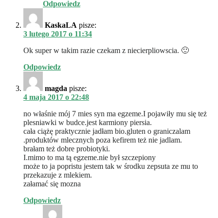
Odpowiedz
KaskaLA
pisze:
3 lutego 2017 o 11:34
Ok super w takim razie czekam z niecierpliowscia. 🙂
Odpowiedz
magda
pisze:
4 maja 2017 o 22:48
no właśnie mój 7 mies syn ma egzeme.I pojawiły mu się też
plesniawki w budce.jest karmiony piersia.
cała ciążę praktycznie jadłam bio.gluten o graniczalam
.produktów mlecznych poza kefirem też nie jadlam.
brałam też dobre probiotyki.
I.mimo to ma tą egzeme.nie był szczepiony
może to ja popristu jestem tak w środku zepsuta ze mu to
przekazuje z mlekiem.
załamać się mozna
Odpowiedz