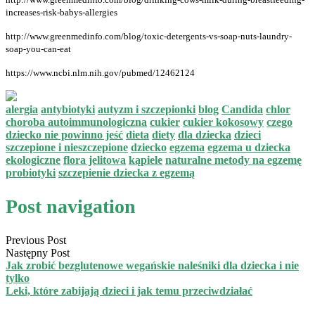
increases-risk-babys-allergies
http://www.greenmedinfo.com/blog/toxic-detergents-vs-soap-nuts-laundry-
soap-you-can-eat
https://www.ncbi.nlm.nih.gov/pubmed/12462124
alergia
antybiotyki
autyzm i szczepionki
blog
Candida
chlor
choroba autoimmunologiczna
cukier
cukier kokosowy
czego
dziecko nie powinno jeść
dieta
diety
dla dziecka
dzieci
szczepione i nieszczepione
dziecko
egzema
egzema u dziecka
ekologiczne
flora jelitowa
kąpiele
naturalne metody na egzemę
probiotyki
szczepienie dziecka z egzemą
Post navigation
Previous Post
Następny Post
Jak zrobić bezglutenowe wegańskie naleśniki dla dziecka i nie
tylko
Leki, które zabijają dzieci i jak temu przeciwdziałać