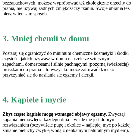
bezzapachowych, możesz wypróbować też ekologiczne orzechy do
prania, nie używaj żadnych zmiękczaczy tkanin. Swoje ubrania też
pierz w ten sam sposób.
3. Mniej chemii w domu
Postaraj się ograniczyć do minimum chemiczne kosmetyki i środki
czystości jakich używasz w domu na czele ze sztucznymi
zapachami, domestosami i silnie pachnącymi (pozorną świeżością)
proszkami do prania – to wszystko może zatruwać dziecko i
przyczyniać się do nasilania się egzemy i alergii.
4. Kąpiele i mycie
Zbyt częste kąpiele mogą wzmagać objawy egzemy.
Zwyczaj
kąpania niemowlęcia każdego dnia – wcale nie jest dobrym
rozwiązaniem (oczywiście pupę i okolice – najlepiej myć po każdej
zmianie pieluchy zwykłą wodą z delikatnym naturalnym mydłem).