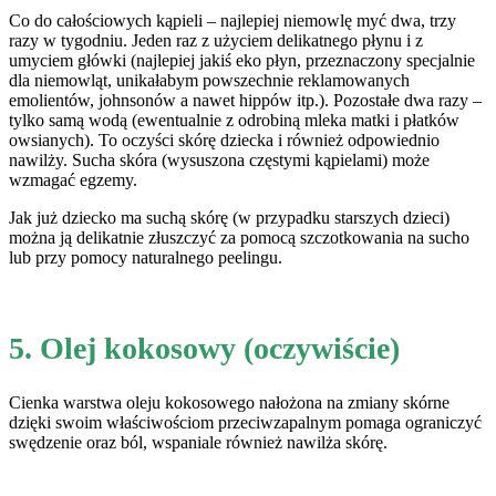
Co do całościowych kąpieli – najlepiej niemowlę myć dwa, trzy
razy w tygodniu. Jeden raz z użyciem delikatnego płynu i z
umyciem główki (najlepiej jakiś eko płyn, przeznaczony specjalnie
dla niemowląt, unikałabym powszechnie reklamowanych
emolientów, johnsonów a nawet hippów itp.). Pozostałe dwa razy –
tylko samą wodą (ewentualnie z odrobiną mleka matki i płatków
owsianych). To oczyści skórę dziecka i również odpowiednio
nawilży. Sucha skóra (wysuszona częstymi kąpielami) może
wzmagać egzemy.
Jak już dziecko ma suchą skórę (w przypadku starszych dzieci)
można ją delikatnie złuszczyć za pomocą szczotkowania na sucho
lub przy pomocy naturalnego peelingu.
5. Olej kokosowy (oczywiście)
Cienka warstwa oleju kokosowego nałożona na zmiany skórne
dzięki swoim właściwościom przeciwzapalnym pomaga ograniczyć
swędzenie oraz ból, wspaniale również nawilża skórę.