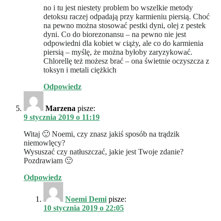
no i tu jest niestety problem bo wszelkie metody
detoksu raczej odpadają przy karmieniu piersią. Choć
na pewno można stosować pestki dyni, olej z pestek
dyni. Co do biorezonansu – na pewno nie jest
odpowiedni dla kobiet w ciąży, ale co do karmienia
piersią – myślę, że można byłoby zaryzykować.
Chlorellę też możesz brać – ona świetnie oczyszcza z
toksyn i metali ciężkich
Odpowiedz
Marzena
pisze:
9 stycznia 2019 o 11:19
Witaj 🙂 Noemi, czy znasz jakiś sposób na trądzik
niemowlęcy?
Wysuszać czy natłuszczać, jakie jest Twoje zdanie?
Pozdrawiam 🙂
Odpowiedz
Noemi Demi
pisze:
10 stycznia 2019 o 22:05