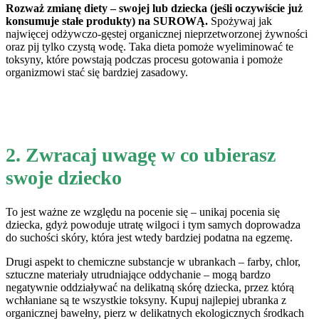
Rozważ zmianę diety – swojej lub dziecka (jeśli oczywiście już
konsumuje stałe produkty) na SUROWĄ.
Spożywaj jak
najwięcej odżywczo-gęstej organicznej nieprzetworzonej żywności
oraz pij tylko czystą wodę. Taka dieta pomoże wyeliminować te
toksyny, które powstają podczas procesu gotowania i pomoże
organizmowi stać się bardziej zasadowy.
2. Zwracaj uwagę w co ubierasz
swoje dziecko
To jest ważne ze względu na pocenie się – unikaj pocenia się
dziecka, gdyż powoduje utratę wilgoci i tym samych doprowadza
do suchości skóry, która jest wtedy bardziej podatna na egzemę.
Drugi aspekt to chemiczne substancje w ubrankach – farby, chlor,
sztuczne materiały utrudniające oddychanie – mogą bardzo
negatywnie oddziaływać na delikatną skórę dziecka, przez którą
wchłaniane są te wszystkie toksyny. Kupuj najlepiej ubranka z
organicznej bawełny, pierz w delikatnych ekologicznych środkach