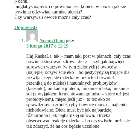
Noemi,
moglabys napisac co powinna jesc kobieta w ciazy i jak sie
powinna odzywiac karmiac piersia?
Czy warzywa i owoce mozna caly czas?
Odpowiedz
Noemi Demi
pisze:
3 lutego 2017 o 11:19
Haj KaskaLa, tak – mam taki post w planach, cały czas
powinna stosować zdrową dietę – czyli jak najwięcej
surowych warzyw (w tym zielonych) i owoców
(najlepiej oczywiście eko – bo pestycydy są trujące dla
rozwijającego się dziecka w brzuchu i również
przenikają do mleka) i naturalnych probiotyków
(kiszonki), unikanie glutenu, unikanie mleka, unikanie
soi (z wyjątkiem fermentowanego miso – które też jest
probiotykiem), mięso jeśli już – to też eko ze
sprawdzonych źródeł, ryby i owoce morza – najlepiej
niehodowlane. Dieta musi być jak najbardziej
różnorodna i jak najbardziej surowa. I trzeba
obserwować reakcję dziecka – bo oczywiście może się
tak zdarzyć, że na coś będzie uczulone.