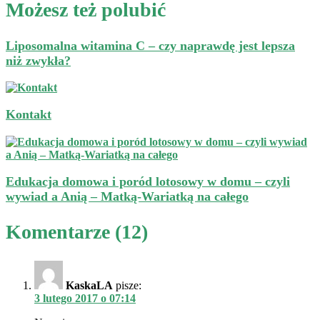
Możesz też polubić
Liposomalna witamina C – czy naprawdę jest lepsza
niż zwykła?
Kontakt
Edukacja domowa i poród lotosowy w domu – czyli
wywiad a Anią – Matką-Wariatką na całego
Komentarze (12)
KaskaLA
pisze:
3 lutego 2017 o 07:14