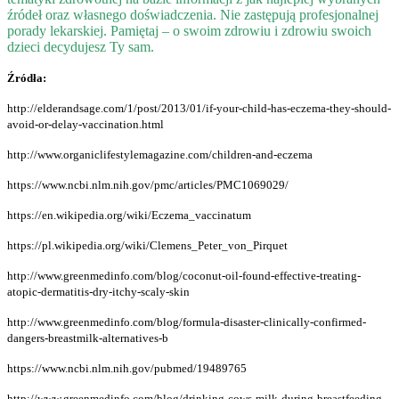
źródeł oraz własnego doświadczenia. Nie zastępują profesjonalnej
porady lekarskiej. Pamiętaj – o swoim zdrowiu i zdrowiu swoich
dzieci decydujesz Ty sam.
Źródła:
http://elderandsage.com/1/post/2013/01/if-your-child-has-eczema-they-should-
avoid-or-delay-vaccination.html
http://www.organiclifestylemagazine.com/children-and-eczema
https://www.ncbi.nlm.nih.gov/pmc/articles/PMC1069029/
https://en.wikipedia.org/wiki/Eczema_vaccinatum
https://pl.wikipedia.org/wiki/Clemens_Peter_von_Pirquet
http://www.greenmedinfo.com/blog/coconut-oil-found-effective-treating-
atopic-dermatitis-dry-itchy-scaly-skin
http://www.greenmedinfo.com/blog/formula-disaster-clinically-confirmed-
dangers-breastmilk-alternatives-b
https://www.ncbi.nlm.nih.gov/pubmed/19489765
http://www.greenmedinfo.com/blog/drinking-cows-milk-during-breastfeeding-