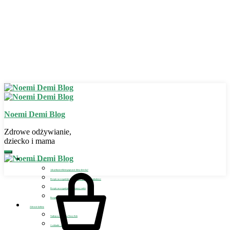
Noemi Demi Blog
Zdrowe odżywianie,
dziecko i mama
Zdrowe odżywianie
Jak jednym trikiem poprawić dietę dziecka?
Przepis na wegańskie bezglutenowe placuszki szpinakowe
Przepis na wegański bezglutenowy omlet
Przepis na wegańskie lody dla dziecka
Zdrowie kobiety
Najlepszy detoks na Nowy Rok
2 szklanki – sposób na detoks i odchudzanie