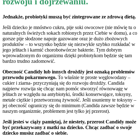
rozwoju i dojrzewaniu.
Jednakże, probiotyki muszą być zintegrowane ze zdrową dietą.
Jeśli dziecko je mnóstwo cukru, pije soki owocowe (nie mówię tu o
naturalnych świeżych sokach robionych przez Ciebie w domu), a co
gorsze pije słodzone napoje gazowane oraz je dużo zbożowych
produktów – to wszystko będzie się niezwykle szybko rozkładać w
jego jelitach i karmić chorobotwórcze bakterie. Tym dobrym
wprowadzonym do organizmu dzięki probiotykom będzie się tam
bardzo trudno zadomowić.
Obecność Candidy lub innych drożdży jest oznaką problemów
przewodu pokarmowego.
To właśnie te proste węglowodany –
cukier i ziarna- przyczyniają się do rozwoju drożdży. Candida
najpierw rozwija się chcąc nam pomóc stworzyć równowagę w
jelitach ze względu na antybiotyki, środki konserwujące, toksyny,
metale ciężkie i przetworzoną żywność. Jeśli usuniemy te toksyny –
jej obecność ograniczy się do minimum (Candida zawsze będzie w
naszym organizmie, problemem jest tylko jej przerost).
Jeśli jesteś w ciąży pamiętaj, że niestety, przerost Candidy może
być przekazywany z matki na dziecko. Chcąc zadbać o swoje
dziecko musisz zadbać o siebie.