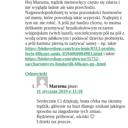
Hej Marzena, trądzik niemowlęcy często się zdarza i
nie wygląda ładnie ale sam przechodzi.
Najprawdopodobniej to wina pozostałości hormonów
od mamy, które powodują takie wypryski. Najlepiej z
tym nic nie robić. A jeśli już bardzo chcesz, to można
delikatnie przemywać bezalkoholowym oczarem
wirginijskim (witch hazel), rozcieńczonym pół na pół z
wodą octem jabłkowym i podawać dziecku probiotyki,
a jeśli karmisz piersią to zażywać samej – np. takie
https://bioloveshop.com/trawienie/8313-probio-
forte-60kaps-amix–8594060004983.html
i takie:
https://bioloveshop.com/glowna/11752-
saccharomyces-boulardii-60kaps-gg-.html
Odpowiedz
Marzena
pisze:
11 stycznia 2019 o 11:18
Serdecznie Ci dziękuję, brata córka ma okrutny
trądzik, głównie na buzi dlatego szukam jakiegos
sposobu na złagodzenie tych zmian.
Będziemy próbować, uściski 🙂
I dzieki raz jeszcze.