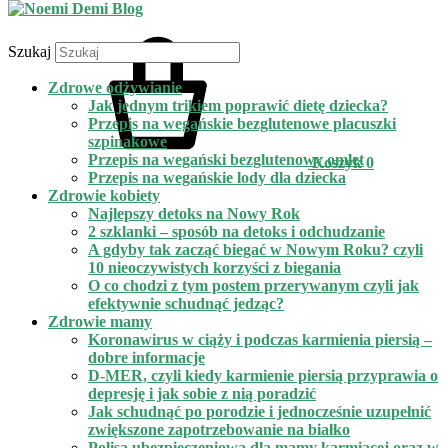
Szukaj
Zdrowe odżywianie
Jak jednym trikiem poprawić dietę dziecka?
Przepis na wegańskie bezglutenowe placuszki
szpinakowe
Przepis na wegański bezglutenowy omlet
Koszyk
0
Przepis na wegańskie lody dla dziecka
Zdrowie kobiety
Najlepszy detoks na Nowy Rok
2 szklanki – sposób na detoks i odchudzanie
A gdyby tak zacząć biegać w Nowym Roku? czyli
10 nieoczywistych korzyści z biegania
O co chodzi z tym postem przerywanym czyli jak
efektywnie schudnąć jedząc?
Zdrowie mamy
Koronawirus w ciąży i podczas karmienia piersią –
dobre informacje
D-MER, czyli kiedy karmienie piersią przyprawia o
depresję i jak sobie z nią poradzić
Jak schudnąć po porodzie i jednocześnie uzupełnić
zwiększone zapotrzebowanie na białko
Polisa ubezpieczeniowa dla mamy karmiącej oraz w