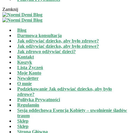
Zamknij
Blog
Darmowa konsultacja
Jak odżywiać dziecko, aby było zdrowe?
Jak odżywiać dziecko, aby było zdrowe?
Jak zdrowo odżywiać dzieci?
Kontakt
Koszyk
Lista Życzeń
Moje Konto
Newsletter
O mnie
Podziękowanie Jak odżywiać dziecko, aby było
zdrowe?
Polityka Prywatności
Regulamin
Sesja oddechowa Esencja Kobiety – uwolnienie śladów
traum
Sklep
Sklep
Strona Główna