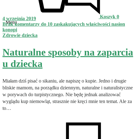
Koszyk
0
4 września 2019
Menu
Brak komentarzy
do 10 zaskakujących właściwości nasion
konopi
Zdrowie dziecka
Naturalne sposoby na zaparcia
u dziecka
Miałam dziś pisać o sikaniu, ale napiszę o kupie. Jedno i drugie
bliskie mamom, na porządku dziennym, naturalne i naturalistyczne
w porywach do turpistycznego. Nie będę jednak analizować
wyglądu kup niemowląt, strasznie nie kręci mnie ten temat. Ale za
to…