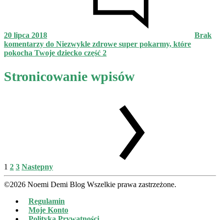
20 lipca 2018
Brak
komentarzy
do Niezwykle zdrowe super pokarmy, które
pokocha Twoje dziecko część 2
Stronicowanie wpisów
1
2
3
Następny
©2026 Noemi Demi Blog Wszelkie prawa zastrzeżone.
Regulamin
Moje Konto
Polityka Prywatności