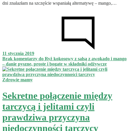
dni znalazłam na szczęście wspaniałą alternatywę – mango,…
11 stycznia 2019
Brak komentarzy
do Ryż kokosowy z salsą z awokado i mango
– danie pyszne, proste i bogate w składniki odżywcze
Zdrowie mamy
Sekretne połączenie między
tarczycą i jelitami czyli
prawdziwa przyczyna
niedoczynności tarczycy