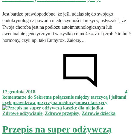
Jest bardzo prawdopodobne, że jeśli udałaś się do swojego
endokrynologa z powodu niedoczynności tarczycy, usłyszałaś, że
Twoja choroba jest na podłożu autoimmunologicznym lub
ewentualnie genetycznym i wszystko co możesz z nią zrobić to brać
hormony, czyli np. taki Euthyrox. Założę…
17 grudnia 2018
4
komentarze
do Sekretne połączenie między tarczycą i jelitami
czyli prawdziwa przyczyna niedoczynności tarczycy
Zdrowe odżywianie
,
Zdrowe przepisy
,
Zdrowie dziecka
Przepis na super odżywczą