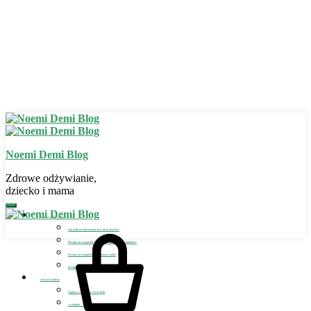
Noemi Demi Blog
Zdrowe odżywianie,
dziecko i mama
Zdrowe odżywianie
Jak jednym trikiem poprawić dietę dziecka?
Przepis na wegańskie bezglutenowe placuszki szpinakowe
Przepis na wegański bezglutenowy omlet
Przepis na wegańskie lody dla dziecka
Zdrowie kobiety
Najlepszy detoks na Nowy Rok
2 szklanki – sposób na detoks i odchudzanie