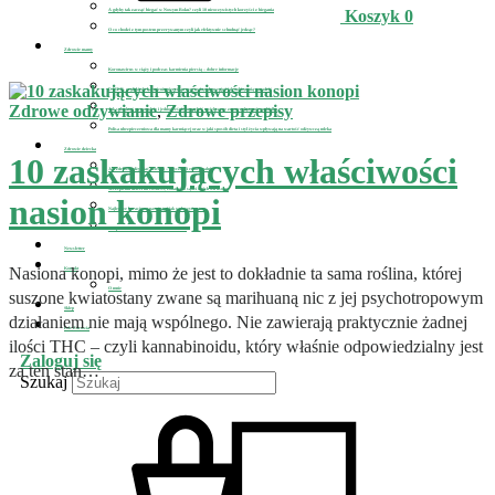
A gdyby tak zacząć biegać w Nowym Roku? czyli 10 nieoczywistych korzyści z biegania
Koszyk
0
O co chodzi z tym postem przerywanym czyli jak efektywnie schudnąć jedząc?
Zdrowie mamy
Koronawirus w ciąży i podczas karmienia piersią – dobre informacje
D-MER, czyli kiedy karmienie piersią przyprawia o depresję i jak sobie z nią poradzić
Zdrowe odżywianie
,
Zdrowe przepisy
Jak schudnąć po porodzie i jednocześnie uzupełnić zwiększone zapotrzebowanie na białko
Polisa ubezpieczeniowa dla mamy karmiącej oraz w jaki sposób dieta i styl życia wpływają na wartość odżywczą mleka
Zdrowie dziecka
10 zaskakujących właściwości
Jak zdrowo odżywiać dziecko – fizycznie i emocjonalnie
Szczepienia dzieci na covid-19, zobacz co sądzi o nich wirusolog
nasion konopi
Najlepsze kuracje na pasożyty i jak wyleczyć astmę
Jak pomóc nastolatkowi z uzależnieniami?
Newsletter
Nasiona konopi, mimo że jest to dokładnie ta sama roślina, której
Kontakt
O mnie
suszone kwiatostany zwane są marihuaną nic z jej psychotropowym
Sklep
działaniem nie mają wspólnego. Nie zawierają praktycznie żadnej
Pole Zdrowia
ilości THC – czyli kannabinoidu, który właśnie odpowiedzialny jest
Zaloguj się
za ten stan…
Szukaj