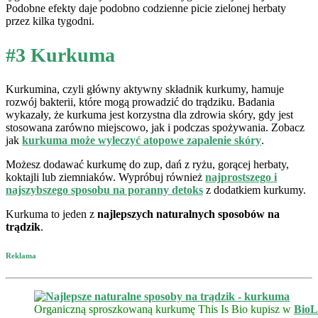
Podobne efekty daje podobno codzienne picie zielonej herbaty
przez kilka tygodni.
#3 Kurkuma
Kurkumina, czyli główny aktywny składnik kurkumy, hamuje
rozwój bakterii, które mogą prowadzić do trądziku. Badania
wykazały, że kurkuma jest korzystna dla zdrowia skóry, gdy jest
stosowana zarówno miejscowo, jak i podczas spożywania. Zobacz
jak
kurkuma może wyleczyć atopowe zapalenie skóry
.
Możesz dodawać kurkumę do zup, dań z ryżu, gorącej herbaty,
koktajli lub ziemniaków. Wypróbuj również
najprostszego i
najszybszego sposobu na poranny detoks
z dodatkiem kurkumy.
Kurkuma to jeden z
najlepszych naturalnych sposobów na
trądzik
.
Reklama
Organiczną sproszkowaną kurkumę This Is Bio kupisz w
BioL