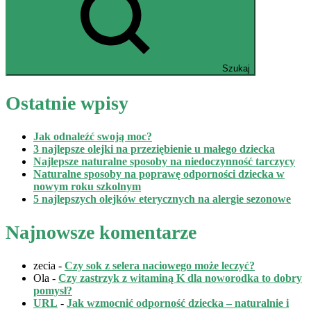
Szukaj
Ostatnie wpisy
Jak odnaleźć swoją moc?
3 najlepsze olejki na przeziębienie u małego dziecka
Najlepsze naturalne sposoby na niedoczynność tarczycy
Naturalne sposoby na poprawę odporności dziecka w
nowym roku szkolnym
5 najlepszych olejków eterycznych na alergie sezonowe
Najnowsze komentarze
zecia
-
Czy sok z selera naciowego może leczyć?
Ola
-
Czy zastrzyk z witaminą K dla noworodka to dobry
pomysł?
URL
-
Jak wzmocnić odporność dziecka – naturalnie i