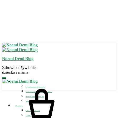
Noemi Demi Blog
Zdrowe odżywianie,
dziecko i mama
Zdrowe odżywianie
Jak jednym trikiem poprawić dietę dziecka?
Przepis na wegańskie bezglutenowe placuszki szpinakowe
Przepis na wegański bezglutenowy omlet
Przepis na wegańskie lody dla dziecka
Zdrowie kobiety
Najlepszy detoks na Nowy Rok
2 szklanki – sposób na detoks i odchudzanie