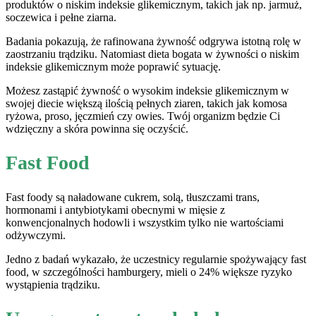
produktów o niskim indeksie glikemicznym, takich jak np. jarmuż,
soczewica i pełne ziarna.
Badania pokazują, że rafinowana żywność odgrywa istotną rolę w
zaostrzaniu trądziku. Natomiast dieta bogata w żywności o niskim
indeksie glikemicznym może poprawić sytuację.
Możesz zastąpić żywność o wysokim indeksie glikemicznym w
swojej diecie większą ilością pełnych ziaren, takich jak komosa
ryżowa, proso, jęczmień czy owies. Twój organizm będzie Ci
wdzięczny a skóra powinna się oczyścić.
Fast Food
Fast foody są naładowane cukrem, solą, tłuszczami trans,
hormonami i antybiotykami obecnymi w mięsie z
konwencjonalnych hodowli i wszystkim tylko nie wartościami
odżywczymi.
Jedno z badań wykazało, że uczestnicy regularnie spożywający fast
food, w szczególności hamburgery, mieli o 24% większe ryzyko
wystąpienia trądziku.