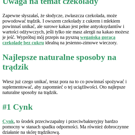
Uwaga na temat czekolady
Zapewne słyszałaś, że słodycze, zwłaszcza czekolada, może
powodować trądzik. I owszem czekolady z cukrem i mlekiem
powinnaś unikać, ale surowe kakao jest pełne antyoksydantów i
wartości odżywczych, jeśli tylko nie masz alergii na kakao możesz
je jeść. Wypróbuj mój przepis na pyszną
wegańską gorącą
czekoladę bez cukru
idealną na jesienno-zimowe wieczory.
Najlepsze naturalne sposoby na
trądzik
Wiesz już czego unikać, teraz pora na to co powinnaś spożywać i
suplementować, aby zapomnieć o tej uciążliwości. Oto najlepsze
naturalne sposoby na trądzik.
#1 Cynk
Cynk
, to środek przeciwzapalny i przeciwbakteryjny bardzo
pomocny w stanach spadku odporności. Ma również dobroczynne
działanie na skórę trądzikową.