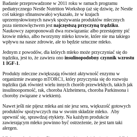
Badanie przeprowadzone w 2011 roku w ramach programu
pediatrycznego Nestle Nutrition Workshop (aż się dziwię, że Nestle
coś takiego sfinansowało) wykazało, że w krajach
uprzemysłowionych nawyk spożywania produktów mlecznych
poza niemowlęctwem jest
najczęstszą przyczyną trądziku
.
Naukowcy zaproponowali dwa rozwiązania: albo przestajemy pić
krowie mleko, albo tworzymy mleko krowie, które nie ma takiego
wpływu na nasze zdrowie, ale to będzie sztuczne mleko.
Jednym z powodów, dla których mleko może przyczyniać się do
trądziku, jest to, że zawiera ono
insulinopodobny czynnik wzrostu
1
IGF-1
.
Produkty mleczne zwiększają również aktywność enzymu w
organizmie zwanego mTORC1, który przyczynia się do rozwoju
trądziku (jak również wielu innych chorób przewlekłych, takich jak
insulinooporność, rak, choroba Alzheimera, choroba Parkinsona i
choroby związane z wiekiem).
Nawet jeśli nie pijesz mleka ani nie jesz sera, większość gotowych
produktów spożywczych ma w swoim składzie mleko. Aby
upewnić się, sprawdzaj etykiety. Na każdym produkcie
zawierającym mleko powinno być ostrzeżenie, że jest tam taki
alergen.