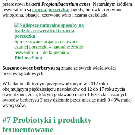
przerostowi bakterii
Propionibacterium acnes
. Naturalnym źródłem
resweratrolu są
czarna porzeczka
, jagody, borówki, czerwone
winogrona, pistacje, czerwone wino i czarna czekolada.
Sproszkowane organiczne owoce
czarnej porzeczki – naturalne źródło
resweratrolu – do kupienia w
BioLoveShop
Suszone owoce berberysu
są znane ze swych właściwości
przeciwtrądzikowych.
W badaniu klinicznym przeprowadzonym w 2012 roku
obejmującym pięćdziesięciu nastolatków od 12 do 17 roku życia
stwierdzono, że ci, którym podawano około 1 łyżeczki suszonych
owoców berberysu 3 razy dziennie przez miesiąc mieli 0 43% mniej
wyprysków.
#7 Probiotyki i produkty
fermentowane