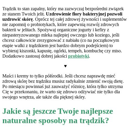
Trądzik to stan zapalny, który ma zazwyczaj bezpośredni związek
ze stanem Twoich jelit.
Uzdrowienie flory bakteryjnej pozwoli
uzdrowić skórę
. Oprócz tej całej zdrowej żywności i suplementów
nie zapomnij o probiotykach, które zapewnią rozwój zdrowych
bakterii w jelitach. Spożywaj organiczne jogurty i kefiry z
niepasteryzowanego mleka najlepiej owczego lub koziego, jeśli
chcesz całkowicie zrezygnować z nabiału (co na początkowym
etapie walki z trądzikiem jest bardzo dobrym podejściem) to
wybieraj kiszonki, kapustę, ogórki, tempeh, kombuchę czy miso.
Dodatkowo zastosuj dobrej jakości
probiotyki
.
♥
Maści i kremy to tylko półśrodki. Jeśli chcesz naprawdę mieć
zdrową skórę bez trądziku musisz radykalnie zmienić swoją dietę.
Po miesiącu powinnaś już zauważyć różnicę, która tylko utrzyma
Cię w przekonaniu, że warto się zdrowo odżywiać nie tylko dla
swojego wnętrza, ale także dla pięknej skóry.
Jakie są jeszcze Twoje najlepsze
naturalne sposoby na trądzik?