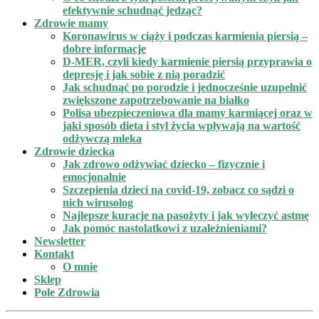
efektywnie schudnąć jedząc?
Zdrowie mamy
Koronawirus w ciąży i podczas karmienia piersią –
dobre informacje
D-MER, czyli kiedy karmienie piersią przyprawia o
depresję i jak sobie z nią poradzić
Jak schudnąć po porodzie i jednocześnie uzupełnić
zwiększone zapotrzebowanie na białko
Polisa ubezpieczeniowa dla mamy karmiącej oraz w
jaki sposób dieta i styl życia wpływają na wartość
odżywczą mleka
Zdrowie dziecka
Jak zdrowo odżywiać dziecko – fizycznie i
emocjonalnie
Szczepienia dzieci na covid-19, zobacz co sądzi o
nich wirusolog
Najlepsze kuracje na pasożyty i jak wyleczyć astmę
Jak pomóc nastolatkowi z uzależnieniami?
Newsletter
Kontakt
O mnie
Sklep
Pole Zdrowia