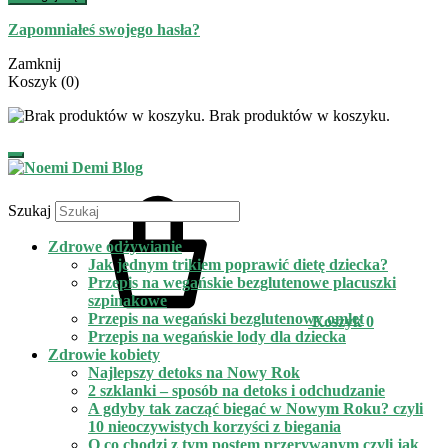
Zapomniałeś swojego hasła?
Zamknij
Koszyk
(0)
Brak produktów w koszyku.
Szukaj
Zdrowe odżywianie
Jak jednym trikiem poprawić dietę dziecka?
Przepis na wegańskie bezglutenowe placuszki
szpinakowe
Przepis na wegański bezglutenowy omlet
Koszyk
0
Przepis na wegańskie lody dla dziecka
Zdrowie kobiety
Najlepszy detoks na Nowy Rok
2 szklanki – sposób na detoks i odchudzanie
A gdyby tak zacząć biegać w Nowym Roku? czyli
10 nieoczywistych korzyści z biegania
O co chodzi z tym postem przerywanym czyli jak