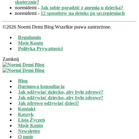
skutecznie?
noemidemi
-
Jak sobie poradzić z anemią u dziecka?
noemidemi
-
12 sposobów na detoks po szczepieniach
©2026 Noemi Demi Blog Wszelkie prawa zastrzeżone.
Regulamin
Moje Konto
Polityka Prywatności
Zamknij
Blog
Darmowa konsultacja
Jak odżywiać dziecko, aby było zdrowe?
Jak odżywiać dziecko, aby było zdrowe?
Jak zdrowo odżywiać dzieci?
Kontakt
Koszyk
Lista Życzeń
Moje Konto
Newsletter
O mnie