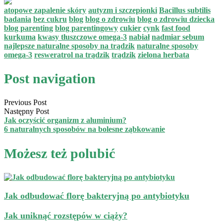
atopowe zapalenie skóry
autyzm i szczepionki
Bacillus subtilis
badania
bez cukru
blog
blog o zdrowiu
blog o zdrowiu dziecka
blog parenting
blog parentingowy
cukier
cynk
fast food
kurkuma
kwasy tłuszczowe omega-3
nabiał
nadmiar sebum
najlepsze naturalne sposoby na trądzik
naturalne sposoby
omega-3
resweratrol na trądzik
trądzik
zielona herbata
Post navigation
Previous Post
Następny Post
Jak oczyścić organizm z aluminium?
6 naturalnych sposobów na bolesne ząbkowanie
Możesz też polubić
Jak odbudować florę bakteryjną po antybiotyku
Jak uniknąć rozstępów w ciąży?