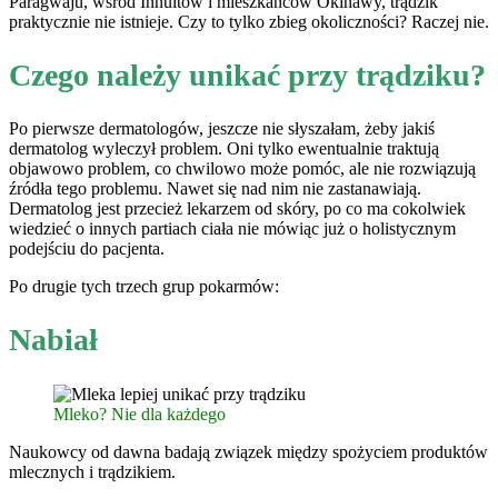
Paragwaju, wśród Innuitów i mieszkańców Okinawy, trądzik
praktycznie nie istnieje. Czy to tylko zbieg okoliczności? Raczej nie.
Czego należy unikać przy trądziku?
Po pierwsze dermatologów, jeszcze nie słyszałam, żeby jakiś
dermatolog wyleczył problem. Oni tylko ewentualnie traktują
objawowo problem, co chwilowo może pomóc, ale nie rozwiązują
źródła tego problemu. Nawet się nad nim nie zastanawiają.
Dermatolog jest przecież lekarzem od skóry, po co ma cokolwiek
wiedzieć o innych partiach ciała nie mówiąc już o holistycznym
podejściu do pacjenta.
Po drugie tych trzech grup pokarmów:
Nabiał
Mleko? Nie dla każdego
Naukowcy od dawna badają związek między spożyciem produktów
mlecznych i trądzikiem.