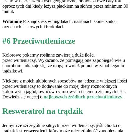
jest to w naszej szerokości geograficznej obowiązkowe cały rok
oprócz tych dni kiedy leżysz plackiem na słońcu przez minimum 30
minut.
Witaminę E
znajdziesz w migdałach, nasionach słonecznika,
orzechach laskowych i brokułach.
#6 Przeciwutleniacze
Kolorowe pokarmy roślinne zawierają duże ilości
przeciwutleniaczy. Wykazano, że pomagają one zapobiegać wielu
chorobom i okazuje się, że mogą również pomóc w zapobieganiu
trądzikowi.
Niektóre z moich ulubionych sposobów na jedzenie większej ilości
przeciwutleniaczy to dodawanie do mojej diety różnorodnych
kolorowych jagód, owoców cytrusowych i ciemno zielonych liści.
Dowiedz się więcej o
najlepszych źródłach przeciwutleniaczy
.
Resweratrol na trądzik
Jednym ze szczególnie silnych przeciwutleniaczy, jeśli chodzi o
trądzik jest
resweratrol
, który może mieć zdolność zapobiegania