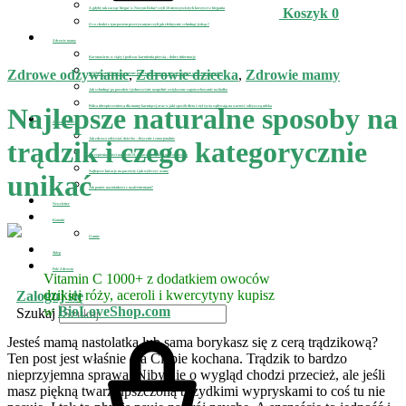
A gdyby tak zacząć biegać w Nowym Roku? czyli 10 nieoczywistych korzyści z biegania
Koszyk
0
O co chodzi z tym postem przerywanym czyli jak efektywnie schudnąć jedząc?
Zdrowie mamy
Koronawirus w ciąży i podczas karmienia piersią – dobre informacje
Zdrowe odżywianie
,
Zdrowie dziecka
,
Zdrowie mamy
D-MER, czyli kiedy karmienie piersią przyprawia o depresję i jak sobie z nią poradzić
Jak schudnąć po porodzie i jednocześnie uzupełnić zwiększone zapotrzebowanie na białko
Najlepsze naturalne sposoby na
Polisa ubezpieczeniowa dla mamy karmiącej oraz w jaki sposób dieta i styl życia wpływają na wartość odżywczą mleka
Zdrowie dziecka
Jak zdrowo odżywiać dziecko – fizycznie i emocjonalnie
trądzik i czego kategorycznie
Szczepienia dzieci na covid-19, zobacz co sądzi o nich wirusolog
Najlepsze kuracje na pasożyty i jak wyleczyć astmę
unikać
Jak pomóc nastolatkowi z uzależnieniami?
Newsletter
Kontakt
O mnie
Sklep
Pole Zdrowia
Vitamin C 1000+ z dodatkiem owoców
dzikiej róży, aceroli i kwercytyny kupisz
Zaloguj się
w
BioLoveShop.com
Szukaj
Jesteś mamą nastolatka lub sama borykasz się z cerą trądzikową?
Ten post jest właśnie dla Ciebie kochana. Trądzik to bardzo
nieprzyjemna sprawa. Niby nie o wygląd chodzi przecież, ale jeśli
masz piękną twarz upszczoną brzydkimi wypryskami to coś tu nie