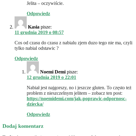
Jelita – oczywiście.
Odpowiedz
Kasia
pisze:
11 grudnia 2019 o 08:57
Cos od czasu do czasu z nabialu zjem duzo tego nie ma, czyli
tylko nabial odstawic ?
Odpowiedz
Noemi Demi
pisze:
12 grudnia 2019 o 22:01
Nabiał jest najgorszy, no i jeszcze gluten. To często też
problem z nieszczelnym jelitem – zobacz ten post:
https://noemidemi.com/jak-poprawic-odpornosc-
dziecka/
Odpowiedz
Dodaj komentarz