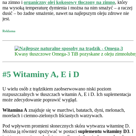
na zimno i
organiczny olej kokosowy tłoczony na zimno
, który
ma wysoką temperaturę dymienia i można na nim smażyć – a raczej
dusić – bo żadne smażenie, nawet na najlepszym oleju zdrowe nie
jest.
Reklama
Kwasy tłuszczowe Omega-3 TiB pozyskane z oleju zimnolubn
#5 Witaminy A, E i D
U wielu osób z trądzikiem zaobserwowano niski poziom
rozpuszczalnych w tłuszczach witamin A, E i D. Ich suplementacja
może zdecydowanie poprawić wygląd.
Witamina A
znajduje się w marchwi, batatach, dyni, melonach,
morelach i ciemno-zielonych liściastych warzywach.
Pod wpływem promieni słonecznych skóra wytwarza witaminę D.
Można ją również spożywać w postaci
suplementu witaminy D3
. I