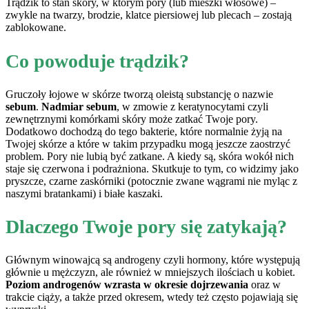
Trądzik to stan skóry, w którym pory (lub mieszki włosowe) –
zwykle na twarzy, brodzie, klatce piersiowej lub plecach – zostają
zablokowane.
Co powoduje trądzik?
Gruczoły łojowe w skórze tworzą oleistą substancję o nazwie
sebum
.
Nadmiar sebum
, w zmowie z keratynocytami czyli
zewnętrznymi komórkami skóry może zatkać Twoje pory.
Dodatkowo dochodzą do tego bakterie, które normalnie żyją na
Twojej skórze a które w takim przypadku mogą jeszcze zaostrzyć
problem. Pory nie lubią być zatkane. A kiedy są, skóra wokół nich
staje się czerwona i podrażniona. Skutkuje to tym, co widzimy jako
pryszcze, czarne zaskórniki (potocznie zwane wągrami nie myląc z
naszymi bratankami) i białe kaszaki.
Dlaczego Twoje pory się zatykają?
Głównym winowajcą są androgeny czyli hormony, które występują
głównie u mężczyzn, ale również w mniejszych ilościach u kobiet.
Poziom androgenów wzrasta w okresie dojrzewania
oraz w
trakcie ciąży, a także przed okresem, wtedy też często pojawiają się