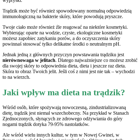
wypryski.
Trądzik może być również spowodowany normalną odpowiedzią
immunologiczną na bakterie skóry, które powodują pryszcze.
Twoje ciało może również źle reagować na niektóre kosmetyki.
Wybierając oparte na wodzie, czyste, ekologiczne kosmetyki
możesz zapobiec zatykaniu porów, a do oczyszczenia skóry
powinnaś stosować tylko delikatne środki o neutralnym pH.
Jednak jedną z głównych przyczyn powstawania trądziku jest
nierównowaga w jelitach
. Dlatego najważniejsze co możesz zrobić
dla swojej skóry to odpowiednia dieta, dieta i jeszcze raz dieta.
Skóra to obraz Twoich jelit. Jeśli coś z nimi jest nie tak – wychodzi
to na wierzch.
Jaki wpływ ma dieta na trądzik?
Wśród osób, które spożywają nowoczesną, zindustrializowaną
dietę, trądzik jest niemal wszechobecny. Na przykład w Stanach
Zjednoczonych, słynących ze zdrowego odżywiania do góry
nogami trądzik dotyka 79-95% nastolatków.
Ale wśród wielu innych kultur, w tym w Nowej Gwinei, w