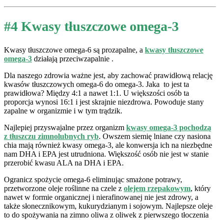
#4 Kwasy tłuszczowe omega-3
Kwasy tłuszczowe omega-6 są prozapalne, a
kwasy tłuszczowe
omega-3
działają przeciwzapalnie .
Dla naszego zdrowia ważne jest, aby zachować prawidłową relację
kwasów tłuszczowych omega-6 do omega-3. Jaka to jest ta
prawidłowa? Między 4:1 a nawet 1:1. U większości osób ta
proporcja wynosi 16:1 i jest skrajnie niezdrowa. Powoduje stany
zapalne w organizmie i w tym trądzik.
Najlepiej przyswajalne przez organizm
kwasy omega-3 pochodzą
z tłuszczu zimnolubnych ryb
. Owszem siemię lniane czy nasiona
chia mają również kwasy omega-3, ale konwersja ich na niezbędne
nam DHA i EPA jest utrudniona. Większość osób nie jest w stanie
przerobić kwasu ALA na DHA i EPA.
Ogranicz spożycie omega-6 eliminując smażone potrawy,
przetworzone oleje roślinne na czele z
olejem rzepakowym
, który
nawet w formie organicznej i nierafinowanej nie jest zdrowy, a
także słonecznikowym, kukurydzianym i sojowym. Najlepsze oleje
to do spożywania na zimno oliwa z oliwek z pierwszego tłoczenia