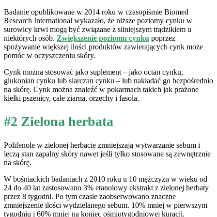
Badanie opublikowane w 2014 roku w czasopiśmie Biomed
Research International wykazało, że niższe poziomy cynku w
surowicy krwi mogą być związane z silniejszym trądzikiem u
niektórych osób.
Zwiększenie poziomu cynku
poprzez
spożywanie większej ilości produktów zawierających cynk może
pomóc w oczyszczeniu skóry.
Cynk można stosować jako suplement – jako octan cynku,
glukonian cynku lub siarczan cynku – lub nakładać go bezpośrednio
na skórę. Cynk można znaleźć w pokarmach takich jak prażone
kiełki pszenicy, całe ziarna, orzechy i fasola.
#2 Zielona herbata
Polifenole w zielonej herbacie zmniejszają wytwarzanie sebum i
leczą stan zapalny skóry nawet jeśli tylko stosowane są zewnętrznie
na skórę.
W bośniackich badaniach z 2010 roku u 10 mężczyzn w wieku od
24 do 40 lat zastosowano 3% etanolowy ekstrakt z zielonej herbaty
przez 8 tygodni. Po tym czasie zaobserwowano znaczne
zmniejszenie ilości wydzielanego sebum. 10% mniej w pierwszym
tygodniu i 60% mniej na koniec ośmiotygodniowej kuracji.