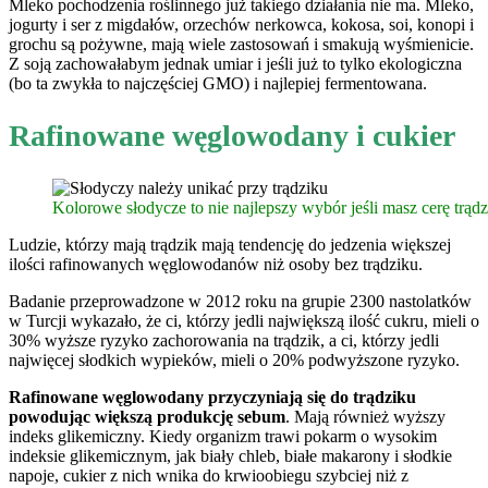
Mleko pochodzenia roślinnego już takiego działania nie ma. Mleko,
jogurty i ser z migdałów, orzechów nerkowca, kokosa, soi, konopi i
grochu są pożywne, mają wiele zastosowań i smakują wyśmienicie.
Z soją zachowałabym jednak umiar i jeśli już to tylko ekologiczna
(bo ta zwykła to najczęściej GMO) i najlepiej fermentowana.
Rafinowane węglowodany i cukier
Kolorowe słodycze to nie najlepszy wybór jeśli masz cerę trąd
Ludzie, którzy mają trądzik mają tendencję do jedzenia większej
ilości rafinowanych węglowodanów niż osoby bez trądziku.
Badanie przeprowadzone w 2012 roku na grupie 2300 nastolatków
w Turcji wykazało, że ci, którzy jedli największą ilość cukru, mieli o
30% wyższe ryzyko zachorowania na trądzik, a ci, którzy jedli
najwięcej słodkich wypieków, mieli o 20% podwyższone ryzyko.
Rafinowane węglowodany przyczyniają się do trądziku
powodując większą produkcję sebum
. Mają również wyższy
indeks glikemiczny. Kiedy organizm trawi pokarm o wysokim
indeksie glikemicznym, jak biały chleb, białe makarony i słodkie
napoje, cukier z nich wnika do krwioobiegu szybciej niż z