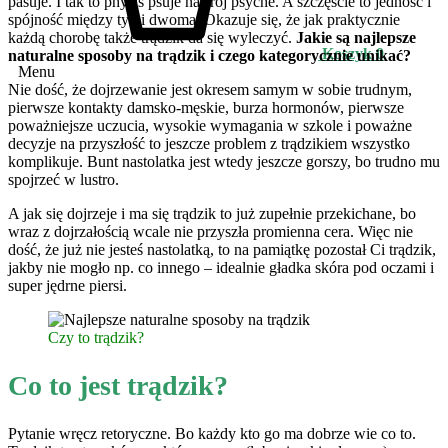
pasuje. I tak to physis psuje nastrój psyche. A szczęście to jedność i
spójność między tymi dwoma. Okazuje się, że jak praktycznie
każdą chorobę także trądzik da się wyleczyć.
Jakie są najlepsze
Koszyk
0
naturalne sposoby na trądzik i czego kategorycznie unikać?
Menu
Nie dość, że dojrzewanie jest okresem samym w sobie trudnym,
pierwsze kontakty damsko-męskie, burza hormonów, pierwsze
poważniejsze uczucia, wysokie wymagania w szkole i poważne
decyzje na przyszłość to jeszcze problem z trądzikiem wszystko
komplikuje. Bunt nastolatka jest wtedy jeszcze gorszy, bo trudno mu
spojrzeć w lustro.
A jak się dojrzeje i ma się trądzik to już zupełnie przekichane, bo
wraz z dojrzałością wcale nie przyszła promienna cera. Więc nie
dość, że już nie jesteś nastolatką, to na pamiątkę pozostał Ci trądzik,
jakby nie mogło np. co innego – idealnie gładka skóra pod oczami i
super jędrne piersi.
Czy to trądzik?
Co to jest trądzik?
Pytanie wręcz retoryczne. Bo każdy kto go ma dobrze wie co to.