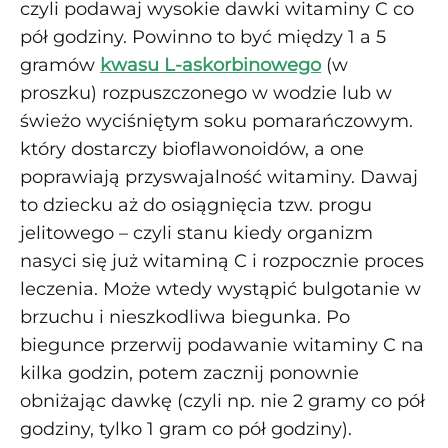
czyli podawaj wysokie dawki witaminy C co
pół godziny. Powinno to być między 1 a 5
gramów
kwasu L-askorbinowego
(w
proszku) rozpuszczonego w wodzie lub w
świeżo wyciśniętym soku pomarańczowym.
który dostarczy bioflawonoidów, a one
poprawiają przyswajalność witaminy. Dawaj
to dziecku aż do osiągnięcia tzw. progu
jelitowego – czyli stanu kiedy organizm
nasyci się już witaminą C i rozpocznie proces
leczenia. Może wtedy wystąpić bulgotanie w
brzuchu i nieszkodliwa biegunka. Po
biegunce przerwij podawanie witaminy C na
kilka godzin, potem zacznij ponownie
obniżając dawkę (czyli np. nie 2 gramy co pół
godziny, tylko 1 gram co pół godziny).