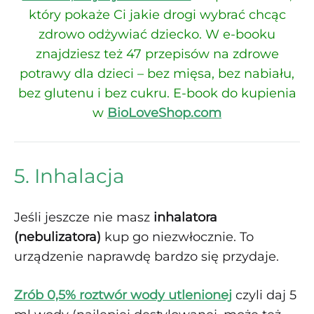
który pokaże Ci jakie drogi wybrać chcąc
zdrowo odżywiać dziecko. W e-booku
znajdziesz też 47 przepisów na zdrowe
potrawy dla dzieci – bez mięsa, bez nabiału,
bez glutenu i bez cukru. E-book do kupienia
w
BioLoveShop.com
5. Inhalacja
Jeśli jeszcze nie masz
inhalatora
(nebulizatora)
kup go niezwłocznie. To
urządzenie naprawdę bardzo się przydaje.
Zrób 0,5% roztwór wody utlenionej
czyli daj 5