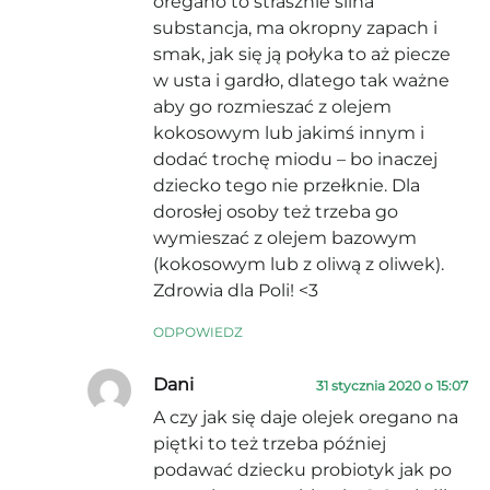
oregano to strasznie silna
substancja, ma okropny zapach i
smak, jak się ją połyka to aż piecze
w usta i gardło, dlatego tak ważne
aby go rozmieszać z olejem
kokosowym lub jakimś innym i
dodać trochę miodu – bo inaczej
dziecko tego nie przełknie. Dla
dorosłej osoby też trzeba go
wymieszać z olejem bazowym
(kokosowym lub z oliwą z oliwek).
Zdrowia dla Poli! <3
ODPOWIEDZ
Dani
31 stycznia 2020 o 15:07
A czy jak się daje olejek oregano na
piętki to też trzeba później
podawać dziecku probiotyk jak po