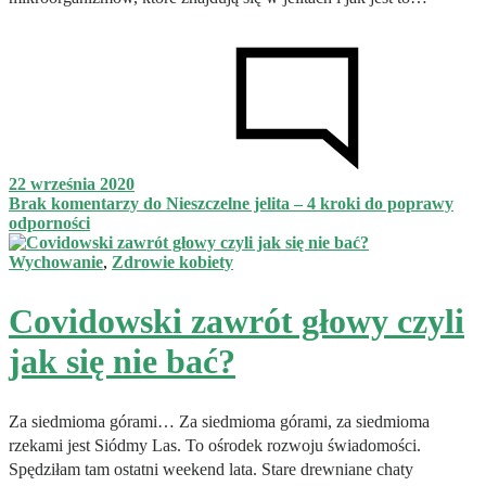
22 września 2020
Brak komentarzy
do Nieszczelne jelita – 4 kroki do poprawy
odporności
Wychowanie
,
Zdrowie kobiety
Covidowski zawrót głowy czyli
jak się nie bać?
Za siedmioma górami… Za siedmioma górami, za siedmioma
rzekami jest Siódmy Las. To ośrodek rozwoju świadomości.
Spędziłam tam ostatni weekend lata. Stare drewniane chaty