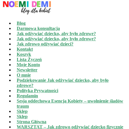
Blog
Darmowa konsultacja
Jak odżywiać dziecko, aby było zdrowe?
Jak odżywiać dziecko, aby było zdrowe?
Jak zdrowo odżywiać dzieci?
Kontakt
Koszyk
Lista Życzeń
Moje Konto
Newsletter
O mnie
Podziękowanie Jak odżywiać dziecko, aby było
zdrowe?
Polityka Prywatności
Regulamin
Sesja oddechowa Esencja Kobiety – uwolnienie śladów
traum
Sklep
Sklep
Strona Główna
WARSZTAT – Jak zdrowo odżywiać dziecko fizycznie