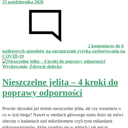
25 października 2020
2 komentarze
do 6
najlepszych sposobów na ograniczenie ryzyka zachorowania na
COVID-19
Wychowanie
,
Zdrowie dziecka
Nieszczelne jelita – 4 kroki do
poprawy odporności
Pewnie słyszałaś już termin nieszczelne jelita, ale czy rozumiesz o
co w tym biega? Nawet w mediach głównego nurtu dużo się mówi
obecnie o badaniach nad mikrobiomem czyli tymi miliardami
mikroorganizmów, które znajdują się w jelitach i jak jest to…