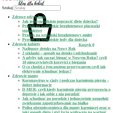
Szukaj
Zdrowe odżywianie
Jak jednym trikiem poprawić dietę dziecka?
Przepis na wegańskie bezglutenowe placuszki
szpinakowe
Przepis na wegański bezglutenowy omlet
Przepis na wegańskie lody dla dziecka
Zdrowie kobiety
Koszyk
0
Najlepszy detoks na Nowy Rok
2 szklanki – sposób na detoks i odchudzanie
A gdyby tak zacząć biegać w Nowym Roku? czyli
10 nieoczywistych korzyści z biegania
O co chodzi z tym postem przerywanym czyli jak
efektywnie schudnąć jedząc?
Zdrowie mamy
Koronawirus w ciąży i podczas karmienia piersią –
dobre informacje
D-MER, czyli kiedy karmienie piersią przyprawia o
depresję i jak sobie z nią poradzić
Jak schudnąć po porodzie i jednocześnie uzupełnić
zwiększone zapotrzebowanie na białko
Polisa ubezpieczeniowa dla mamy karmiącej oraz w
jaki sposób dieta i styl życia wpływają na wartość