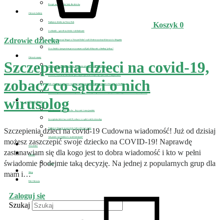
Przepis na wegańskie lody dla dziecka
Zdrowie kobiety
Najlepszy detoks na Nowy Rok
Koszyk
0
2 szklanki – sposób na detoks i odchudzanie
Zdrowie dziecka
A gdyby tak zacząć biegać w Nowym Roku? czyli 10 nieoczywistych korzyści z biegania
O co chodzi z tym postem przerywanym czyli jak efektywnie schudnąć jedząc?
Zdrowie mamy
Szczepienia dzieci na covid-19,
Koronawirus w ciąży i podczas karmienia piersią – dobre informacje
D-MER, czyli kiedy karmienie piersią przyprawia o depresję i jak sobie z nią poradzić
zobacz co sądzi o nich
Jak schudnąć po porodzie i jednocześnie uzupełnić zwiększone zapotrzebowanie na białko
Polisa ubezpieczeniowa dla mamy karmiącej oraz w jaki sposób dieta i styl życia wpływają na wartość odżywczą mleka
wirusolog
Zdrowie dziecka
Jak zdrowo odżywiać dziecko – fizycznie i emocjonalnie
Szczepienia dzieci na covid-19, zobacz co sądzi o nich wirusolog
Najlepsze kuracje na pasożyty i jak wyleczyć astmę
Szczepienia dzieci na covid-19 Cudowna wiadomość! Już od dzisiaj
Jak pomóc nastolatkowi z uzależnieniami?
możesz zaszczepić swoje dziecko na COVID-19! Naprawdę
Newsletter
zastanawiam się dla kogo jest to dobra wiadomość i kto w pełni
Kontakt
świadomie podejmie taką decyzję. Na jednej z popularnych grup dla
O mnie
mam i…
Sklep
Pole Zdrowia
Zaloguj się
Szukaj