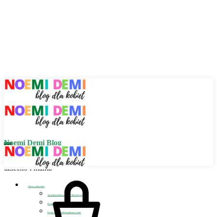
Noemi Demi Blog
Zdrowe odżywianie,
dziecko i mama
Zdrowe odżywianie
Jak jednym trikiem poprawić dietę dziecka?
Przepis na wegańskie bezglutenowe placuszki szpinakowe
Przepis na wegański bezglutenowy omlet