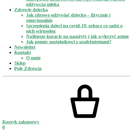
odżywczą mleka
Zdrowie dziecka
Jak zdrowo odżywiać dziecko – fizycznie i
emocjonalnie
Szczepienia dzieci na covid-19, zobacz co sądzi o
nich wirusolog
Najlepsze kuracje na pasożyty i jak wyleczyć astmę
Jak pomóc nastolatkowi z uzależnieniami?
Newsletter
Kontakt
O mnie
Sklep
Pole Zdrowia
Koszyk zakupowy
0