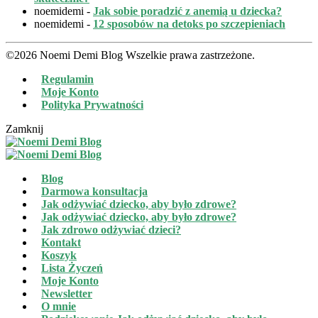
noemidemi
-
Jak sobie poradzić z anemią u dziecka?
noemidemi
-
12 sposobów na detoks po szczepieniach
©2026 Noemi Demi Blog Wszelkie prawa zastrzeżone.
Regulamin
Moje Konto
Polityka Prywatności
Zamknij
Blog
Darmowa konsultacja
Jak odżywiać dziecko, aby było zdrowe?
Jak odżywiać dziecko, aby było zdrowe?
Jak zdrowo odżywiać dzieci?
Kontakt
Koszyk
Lista Życzeń
Moje Konto
Newsletter
O mnie