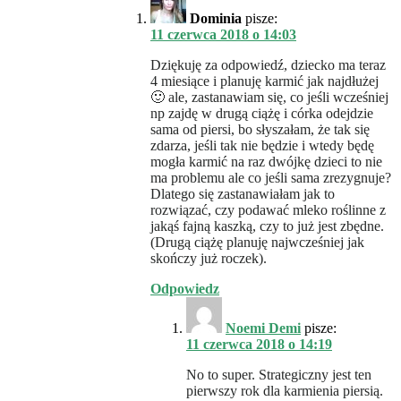
Dominia
pisze:
11 czerwca 2018 o 14:03
Dziękuję za odpowiedź, dziecko ma teraz
4 miesiące i planuję karmić jak najdłużej
🙂 ale, zastanawiam się, co jeśli wcześniej
np zajdę w drugą ciążę i córka odejdzie
sama od piersi, bo słyszałam, że tak się
zdarza, jeśli tak nie będzie i wtedy będę
mogła karmić na raz dwójkę dzieci to nie
ma problemu ale co jeśli sama zrezygnuje?
Dlatego się zastanawiałam jak to
rozwiązać, czy podawać mleko roślinne z
jakąś fajną kaszką, czy to już jest zbędne.
(Drugą ciążę planuję najwcześniej jak
skończy już roczek).
Odpowiedz
Noemi Demi
pisze:
11 czerwca 2018 o 14:19
No to super. Strategiczny jest ten
pierwszy rok dla karmienia piersią.