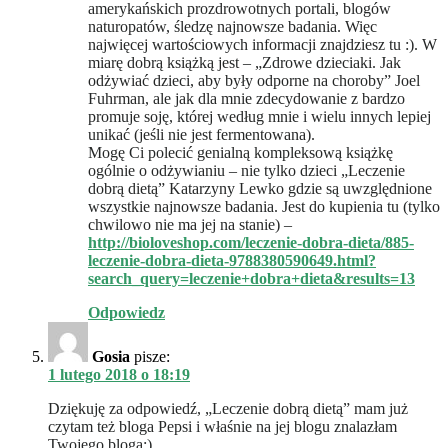
amerykańskich prozdrowotnych portali, blogów
naturopatów, śledzę najnowsze badania. Więc
najwięcej wartościowych informacji znajdziesz tu :). W
miarę dobrą książką jest – „Zdrowe dzieciaki. Jak
odżywiać dzieci, aby były odporne na choroby” Joel
Fuhrman, ale jak dla mnie zdecydowanie z bardzo
promuje soję, której według mnie i wielu innych lepiej
unikać (jeśli nie jest fermentowana).
Mogę Ci polecić genialną kompleksową książkę
ogólnie o odżywianiu – nie tylko dzieci „Leczenie
dobrą dietą” Katarzyny Lewko gdzie są uwzględnione
wszystkie najnowsze badania. Jest do kupienia tu (tylko
chwilowo nie ma jej na stanie) –
http://bioloveshop.com/leczenie-dobra-dieta/885-
leczenie-dobra-dieta-9788380590649.html?
search_query=leczenie+dobra+dieta&results=13
Odpowiedz
Gosia
pisze:
1 lutego 2018 o 18:19
Dziękuję za odpowiedź, „Leczenie dobrą dietą” mam już
czytam też bloga Pepsi i właśnie na jej blogu znalazłam
Twojego bloga:)