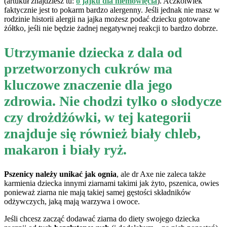
(artukuł znajdziesz tu:
o jajku dla niemowlęcia
). Aczkolwiek
faktycznie jest to pokarm bardzo alergenny. Jeśli jednak nie masz w
rodzinie historii alergii na jajka możesz podać dziecku gotowane
żółtko, jeśli nie będzie żadnej negatywnej reakcji to bardzo dobrze.
Utrzymanie dziecka z dala od
przetworzonych cukrów ma
kluczowe znaczenie dla jego
zdrowia. Nie chodzi tylko o słodycze
czy drożdżówki, w tej kategorii
znajduje się również biały chleb,
makaron i biały ryż.
Pszenicy należy unikać jak ognia
, ale dr Axe nie zaleca także
karmienia dziecka innymi ziarnami takimi jak żyto, pszenica, owies
ponieważ ziarna nie mają takiej samej gęstości składników
odżywczych, jaką mają warzywa i owoce.
Jeśli chcesz zacząć dodawać ziarna do diety swojego dziecka