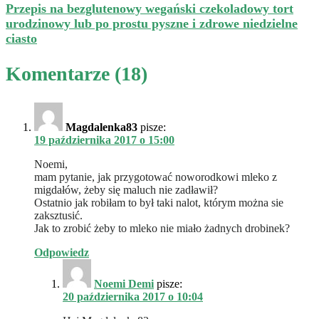
Przepis na bezglutenowy wegański czekoladowy tort
urodzinowy lub po prostu pyszne i zdrowe niedzielne
ciasto
Komentarze (18)
Magdalenka83
pisze:
19 października 2017 o 15:00
Noemi,
mam pytanie, jak przygotować noworodkowi mleko z
migdałów, żeby się maluch nie zadławił?
Ostatnio jak robiłam to był taki nalot, którym można sie
zaksztusić.
Jak to zrobić żeby to mleko nie miało żadnych drobinek?
Odpowiedz
Noemi Demi
pisze:
20 października 2017 o 10:04