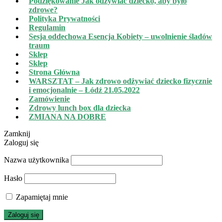
Podziękowanie Jak odżywiać dziecko, aby było
zdrowe?
Polityka Prywatności
Regulamin
Sesja oddechowa Esencja Kobiety – uwolnienie śladów
traum
Sklep
Sklep
Strona Główna
WARSZTAT – Jak zdrowo odżywiać dziecko fizycznie
i emocjonalnie – Łódź 21.05.2022
Zamówienie
Zdrowy lunch box dla dziecka
ZMIANA NA DOBRE
Zamknij
Zaloguj się
Nazwa użytkownika
Hasło
Zapamiętaj mnie
Zaloguj się