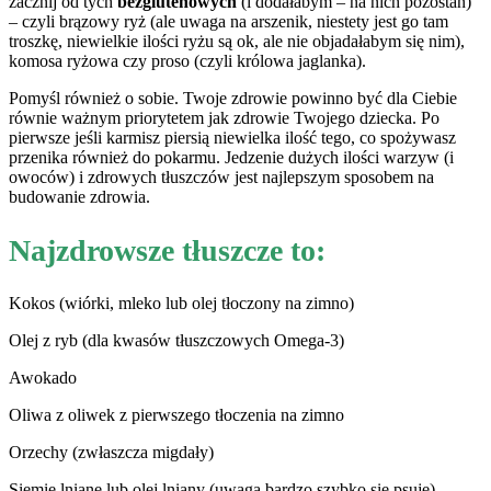
zacznij od tych
bezglutenowych
(i dodałabym – na nich pozostań)
– czyli brązowy ryż (ale uwaga na arszenik, niestety jest go tam
troszkę, niewielkie ilości ryżu są ok, ale nie objadałabym się nim),
komosa ryżowa czy proso (czyli królowa jaglanka).
Pomyśl również o sobie. Twoje zdrowie powinno być dla Ciebie
równie ważnym priorytetem jak zdrowie Twojego dziecka. Po
pierwsze jeśli karmisz piersią niewielka ilość tego, co spożywasz
przenika również do pokarmu. Jedzenie dużych ilości warzyw (i
owoców) i zdrowych tłuszczów jest najlepszym sposobem na
budowanie zdrowia.
Najzdrowsze tłuszcze to:
Kokos (wiórki, mleko lub olej tłoczony na zimno)
Olej z ryb (dla kwasów tłuszczowych Omega-3)
Awokado
Oliwa z oliwek z pierwszego tłoczenia na zimno
Orzechy (zwłaszcza migdały)
Siemię lniane lub olej lniany (uwaga bardzo szybko się psuje)