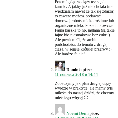
Potem będąc w ciąży też się da
karmić. A jakby już nie chciała (nie
wiedziałam nawet że tak się zdarza)
to zawsze możesz podawać
domowej roboty mleko roślinne lub
organiczne mleko kozie lub owcze.
Fajna kaszka to np. jaglana (są takie
fajne bio niesmakowe bez cukru).
Ale powiem Ci, że ambitnie
podchodzisz do tematu z drugą
ciążą, w sensie krótkiej przerwy :).
Ale bardzo fajnie!
Dominia
pisze:
11 czerwca 2018 o 14:44
Zobaczymy jak plan drugiej ciąży
wyjdzie w praktyce, ale mamy tyle
miłości do naszej dzidzi, że chcemy
mieć tego więcej 🙂
Noemi Demi
pisze: