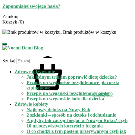
Zapomniałeś swojego hasła?
Zamknij
Koszyk
(0)
Brak produktów w koszyku.
Szukaj
Zdrowe odżywianie
Jak jednym trikiem poprawić dietę dziecka?
Przepis na wegańskie bezglutenowe placuszki
szpinakowe
Przepis na wegański bezglutenowy omlet
Koszyk
0
Przepis na wegańskie lody dla dziecka
Zdrowie kobiety
Najlepszy detoks na Nowy Rok
2 szklanki – sposób na detoks i odchudzanie
A gdyby tak zacząć biegać w Nowym Roku? czyli
10 nieoczywistych korzyści z biegania
O co chodzi z tym postem przerywanym czyli jak