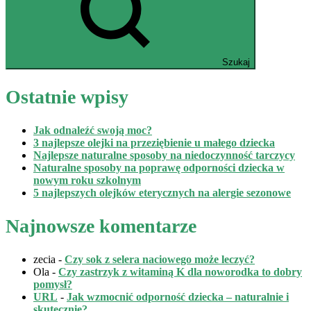
Szukaj
Ostatnie wpisy
Jak odnaleźć swoją moc?
3 najlepsze olejki na przeziębienie u małego dziecka
Najlepsze naturalne sposoby na niedoczynność tarczycy
Naturalne sposoby na poprawę odporności dziecka w
nowym roku szkolnym
5 najlepszych olejków eterycznych na alergie sezonowe
Najnowsze komentarze
zecia
-
Czy sok z selera naciowego może leczyć?
Ola
-
Czy zastrzyk z witaminą K dla noworodka to dobry
pomysł?
URL
-
Jak wzmocnić odporność dziecka – naturalnie i
skutecznie?