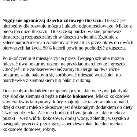
Nigdy nie ograniczaj dziecku zdrowego tłuszczu.
Tłuszcz jest
niezbędny dla rozwoju mózgu i układu odpornościowego. Mleko z
piersi ma dużo tłuszczu. Tłuszcze są bardzo ważne, ponieważ
dostarczają rozpuszczalnych w tłuszczu witamin. Zgodnie z
zaleceniami American Academy of Pediatrics przez okres do dwóch
pierwszych lat życia 50% kalorii powinno pochodzić z tłuszczu.
Po ukończeniu 9 miesiąca życia przez Twojego szkraba można
mieszać dwa pokarmy razem, na przykład marchewkę i groszek.
Choć jeśli nie zaobserwowałaś żadnych alergii na dwa różne
pokarmy – nie bałabym się spróbować mieszać wcześniej, np.
marchewka z ziemniakiem lub batat z cukinią.
Doskonałym dodatkiem uzupełniającym takie warzywa jak dynia
czy słodkie ziemniaki będzie
mleko kokosowe
. Mleko kokosowe
zawiera kwas laurynowy, który znajduje się także w mleku matki,
dzięki czemu mleko kokosowe jest doskonałym dodatkiem do diety
Twojego dziecka. Ale nie chodzi mi bynajmniej o takie mleko z
puszki – weź wiórki kokosowe, dodaj wodę, zblenduj wszystko a
następnie przecedź przez gazę – będziesz miała idealne mleko
kokosowe domowej roboty.