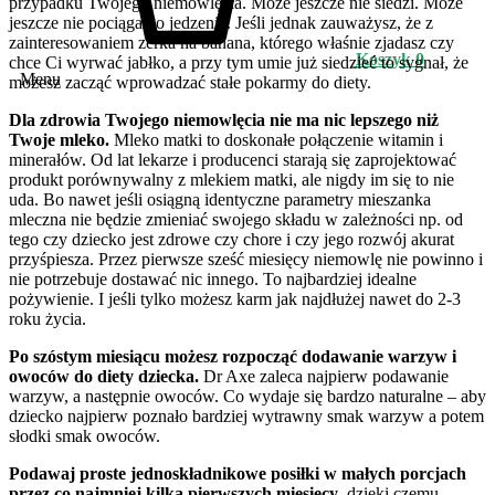
przypadku Twojego niemowlęcia. Może jeszcze nie siedzi. Może
jeszcze nie pociąga go jedzenie. Jeśli jednak zauważysz, że z
zainteresowaniem zerka na banana, którego właśnie zjadasz czy
Koszyk
0
chce Ci wyrwać jabłko, a przy tym umie już siedzieć to sygnał, że
Menu
możesz zacząć wprowadzać stałe pokarmy do diety.
Dla zdrowia Twojego niemowlęcia nie ma nic lepszego niż
Twoje mleko.
Mleko matki to doskonałe połączenie witamin i
minerałów. Od lat lekarze i producenci starają się zaprojektować
produkt porównywalny z mlekiem matki, ale nigdy im się to nie
uda. Bo nawet jeśli osiągną identyczne parametry mieszanka
mleczna nie będzie zmieniać swojego składu w zależności np. od
tego czy dziecko jest zdrowe czy chore i czy jego rozwój akurat
przyśpiesza. Przez pierwsze sześć miesięcy niemowlę nie powinno i
nie potrzebuje dostawać nic innego. To najbardziej idealne
pożywienie. I jeśli tylko możesz karm jak najdłużej nawet do 2-3
roku życia.
Po szóstym miesiącu możesz rozpocząć dodawanie warzyw i
owoców do diety dziecka.
Dr Axe zaleca najpierw podawanie
warzyw, a następnie owoców. Co wydaje się bardzo naturalne – aby
dziecko najpierw poznało bardziej wytrawny smak warzyw a potem
słodki smak owoców.
Podawaj proste jednoskładnikowe posiłki w małych porcjach
przez co najmniej kilka pierwszych miesięcy
, dzięki czemu