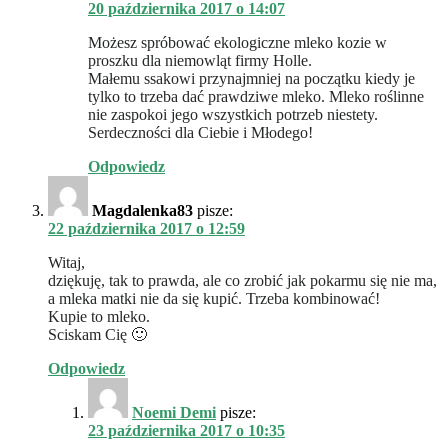
20 października 2017 o 14:07
Możesz spróbować ekologiczne mleko kozie w
proszku dla niemowląt firmy Holle.
Małemu ssakowi przynajmniej na początku kiedy je
tylko to trzeba dać prawdziwe mleko. Mleko roślinne
nie zaspokoi jego wszystkich potrzeb niestety.
Serdeczności dla Ciebie i Młodego!
Odpowiedz
Magdalenka83
pisze:
22 października 2017 o 12:59
Witaj,
dziękuję, tak to prawda, ale co zrobić jak pokarmu się nie ma,
a mleka matki nie da się kupić. Trzeba kombinować!
Kupie to mleko.
Sciskam Cię 🙂
Odpowiedz
Noemi Demi
pisze:
23 października 2017 o 10:35