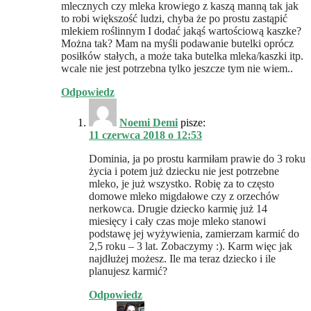
mlecznych czy mleka krowiego z kaszą manną tak jak
to robi większość ludzi, chyba że po prostu zastąpić
mlekiem roślinnym I dodać jakąś wartościową kaszke?
Można tak? Mam na myśli podawanie butelki oprócz
posiłków stałych, a może taka butelka mleka/kaszki itp.
wcale nie jest potrzebna tylko jeszcze tym nie wiem..
Odpowiedz
Noemi Demi
pisze:
11 czerwca 2018 o 12:53
Dominia, ja po prostu karmiłam prawie do 3 roku
życia i potem już dziecku nie jest potrzebne
mleko, je już wszystko. Robię za to często
domowe mleko migdałowe czy z orzechów
nerkowca. Drugie dziecko karmię już 14
miesięcy i cały czas moje mleko stanowi
podstawę jej wyżywienia, zamierzam karmić do
2,5 roku – 3 lat. Zobaczymy :). Karm więc jak
najdłużej możesz. Ile ma teraz dziecko i ile
planujesz karmić?
Odpowiedz