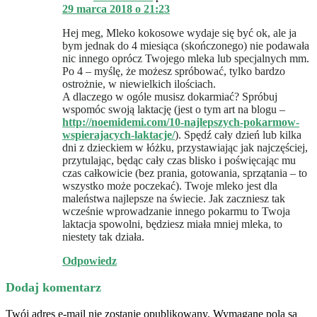
29 marca 2018 o 21:23
Hej meg, Mleko kokosowe wydaje się być ok, ale ja
bym jednak do 4 miesiąca (skończonego) nie podawała
nic innego oprócz Twojego mleka lub specjalnych mm.
Po 4 – myślę, że możesz spróbować, tylko bardzo
ostrożnie, w niewielkich ilościach.
A dlaczego w ogóle musisz dokarmiać? Spróbuj
wspomóc swoją laktację (jest o tym art na blogu –
http://noemidemi.com/10-najlepszych-pokarmow-
wspierajacych-laktacje/
). Spędź cały dzień lub kilka
dni z dzieckiem w łóżku, przystawiając jak najczęściej,
przytulając, będąc cały czas blisko i poświęcając mu
czas całkowicie (bez prania, gotowania, sprzątania – to
wszystko może poczekać). Twoje mleko jest dla
maleństwa najlepsze na świecie. Jak zaczniesz tak
wcześnie wprowadzanie innego pokarmu to Twoja
laktacja spowolni, będziesz miała mniej mleka, to
niestety tak działa.
Odpowiedz
Dodaj komentarz
Twój adres e-mail nie zostanie opublikowany.
Wymagane pola są