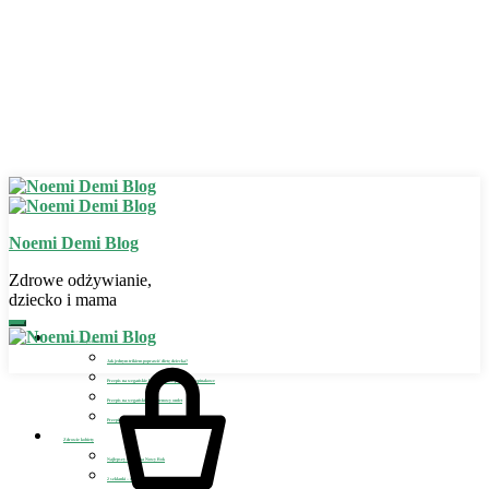
Noemi Demi Blog
Zdrowe odżywianie,
dziecko i mama
Zdrowe odżywianie
Jak jednym trikiem poprawić dietę dziecka?
Przepis na wegańskie bezglutenowe placuszki szpinakowe
Przepis na wegański bezglutenowy omlet
Przepis na wegańskie lody dla dziecka
Zdrowie kobiety
Najlepszy detoks na Nowy Rok
2 szklanki – sposób na detoks i odchudzanie