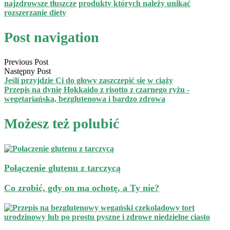
najzdrowsze tłuszcze
produkty których należy unikać
rozszerzanie diety
Post navigation
Previous Post
Następny Post
Jeśli przyjdzie Ci do głowy zaszczepić się w ciąży
Przepis na dynię Hokkaido z risotto z czarnego ryżu -
wegetariańska, bezglutenowa i bardzo zdrowa
Możesz też polubić
Połączenie glutenu z tarczycą
Co zrobić, gdy on ma ochotę, a Ty nie?