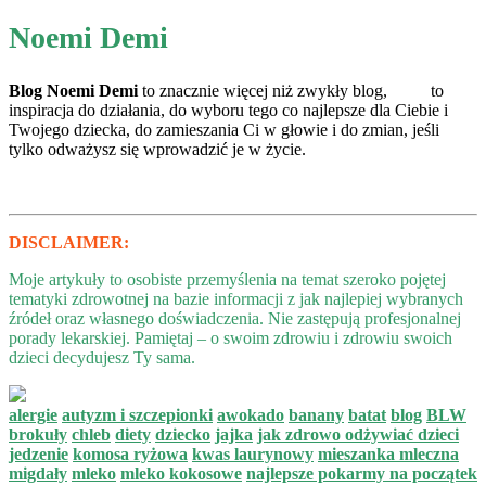
Noemi Demi
Blog Noemi Demi
to znacznie więcej niż zwykły blog, to
inspiracja do działania, do wyboru tego co najlepsze dla Ciebie i
Twojego dziecka, do zamieszania Ci w głowie i do zmian, jeśli
tylko odważysz się wprowadzić je w życie.
DISCLAIMER:
Moje artykuły to osobiste przemyślenia na temat szeroko pojętej
tematyki zdrowotnej na bazie informacji z jak najlepiej wybranych
źródeł oraz własnego doświadczenia. Nie zastępują profesjonalnej
porady lekarskiej. Pamiętaj – o swoim zdrowiu i zdrowiu swoich
dzieci decydujesz Ty sama.
alergie
autyzm i szczepionki
awokado
banany
batat
blog
BLW
brokuły
chleb
diety
dziecko
jajka
jak zdrowo odżywiać dzieci
jedzenie
komosa ryżowa
kwas laurynowy
mieszanka mleczna
migdały
mleko
mleko kokosowe
najlepsze pokarmy na początek