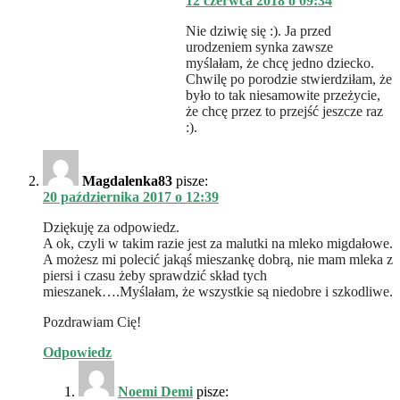
12 czerwca 2018 o 09:34
Nie dziwię się :). Ja przed
urodzeniem synka zawsze
myślałam, że chcę jedno dziecko.
Chwilę po porodzie stwierdziłam, że
było to tak niesamowite przeżycie,
że chcę przez to przejść jeszcze raz
:).
Magdalenka83
pisze:
20 października 2017 o 12:39
Dziękuję za odpowiedz.
A ok, czyli w takim razie jest za malutki na mleko migdałowe.
A możesz mi polecić jakąś mieszankę dobrą, nie mam mleka z
piersi i czasu żeby sprawdzić skład tych
mieszanek….Myślałam, że wszystkie są niedobre i szkodliwe.
Pozdrawiam Cię!
Odpowiedz
Noemi Demi
pisze: