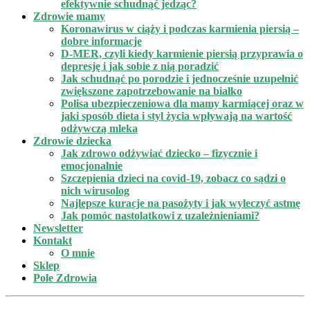
efektywnie schudnąć jedząc?
Zdrowie mamy
Koronawirus w ciąży i podczas karmienia piersią –
dobre informacje
D-MER, czyli kiedy karmienie piersią przyprawia o
depresję i jak sobie z nią poradzić
Jak schudnąć po porodzie i jednocześnie uzupełnić
zwiększone zapotrzebowanie na białko
Polisa ubezpieczeniowa dla mamy karmiącej oraz w
jaki sposób dieta i styl życia wpływają na wartość
odżywczą mleka
Zdrowie dziecka
Jak zdrowo odżywiać dziecko – fizycznie i
emocjonalnie
Szczepienia dzieci na covid-19, zobacz co sądzi o
nich wirusolog
Najlepsze kuracje na pasożyty i jak wyleczyć astmę
Jak pomóc nastolatkowi z uzależnieniami?
Newsletter
Kontakt
O mnie
Sklep
Pole Zdrowia