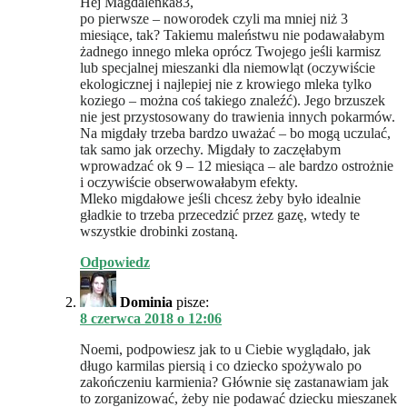
Hej Magdalenka83,
po pierwsze – noworodek czyli ma mniej niż 3
miesiące, tak? Takiemu maleństwu nie podawałabym
żadnego innego mleka oprócz Twojego jeśli karmisz
lub specjalnej mieszanki dla niemowląt (oczywiście
ekologicznej i najlepiej nie z krowiego mleka tylko
koziego – można coś takiego znaleźć). Jego brzuszek
nie jest przystosowany do trawienia innych pokarmów.
Na migdały trzeba bardzo uważać – bo mogą uczulać,
tak samo jak orzechy. Migdały to zaczęłabym
wprowadzać ok 9 – 12 miesiąca – ale bardzo ostrożnie
i oczywiście obserwowałabym efekty.
Mleko migdałowe jeśli chcesz żeby było idealnie
gładkie to trzeba przecedzić przez gazę, wtedy te
wszystkie drobinki zostaną.
Odpowiedz
Dominia
pisze:
8 czerwca 2018 o 12:06
Noemi, podpowiesz jak to u Ciebie wyglądało, jak
długo karmilas piersią i co dziecko spożywalo po
zakończeniu karmienia? Głównie się zastanawiam jak
to zorganizować, żeby nie podawać dziecku mieszanek