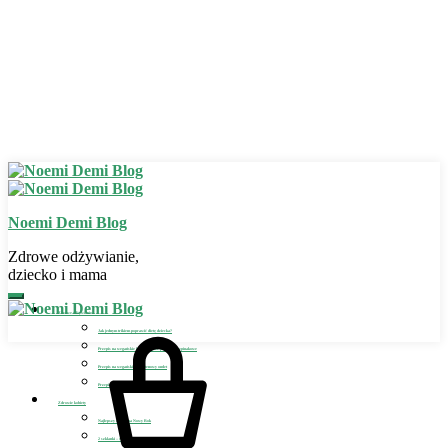
Noemi Demi Blog
Zdrowe odżywianie,
dziecko i mama
Zdrowe odżywianie
Jak jednym trikiem poprawić dietę dziecka?
Przepis na wegańskie bezglutenowe placuszki szpinakowe
Przepis na wegański bezglutenowy omlet
Przepis na wegańskie lody dla dziecka
Zdrowie kobiety
Najlepszy detoks na Nowy Rok
2 szklanki – sposób na detoks i odchudzanie