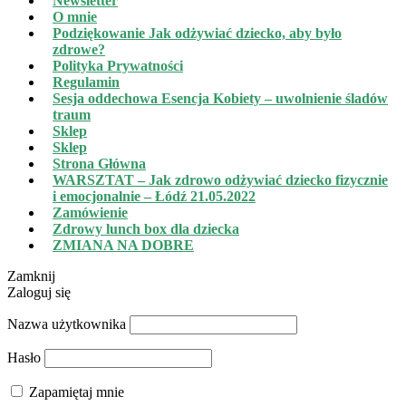
Newsletter
O mnie
Podziękowanie Jak odżywiać dziecko, aby było
zdrowe?
Polityka Prywatności
Regulamin
Sesja oddechowa Esencja Kobiety – uwolnienie śladów
traum
Sklep
Sklep
Strona Główna
WARSZTAT – Jak zdrowo odżywiać dziecko fizycznie
i emocjonalnie – Łódź 21.05.2022
Zamówienie
Zdrowy lunch box dla dziecka
ZMIANA NA DOBRE
Zamknij
Zaloguj się
Nazwa użytkownika
Hasło
Zapamiętaj mnie