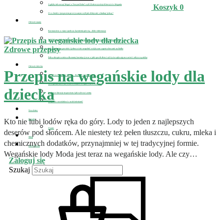
A gdyby tak zacząć biegać w Nowym Roku? czyli 10 nieoczywistych korzyści z biegania
Koszyk
0
O co chodzi z tym postem przerywanym czyli jak efektywnie schudnąć jedząc?
Zdrowie mamy
Koronawirus w ciąży i podczas karmienia piersią – dobre informacje
D-MER, czyli kiedy karmienie piersią przyprawia o depresję i jak sobie z nią poradzić
Zdrowe przepisy
Jak schudnąć po porodzie i jednocześnie uzupełnić zwiększone zapotrzebowanie na białko
Polisa ubezpieczeniowa dla mamy karmiącej oraz w jaki sposób dieta i styl życia wpływają na wartość odżywczą mleka
Zdrowie dziecka
Przepis na wegańskie lody dla
Jak zdrowo odżywiać dziecko – fizycznie i emocjonalnie
Szczepienia dzieci na covid-19, zobacz co sądzi o nich wirusolog
dziecka
Najlepsze kuracje na pasożyty i jak wyleczyć astmę
Jak pomóc nastolatkowi z uzależnieniami?
Newsletter
Kto nie lubi lodów ręka do góry. Lody to jeden z najlepszych
Kontakt
O mnie
deserów pod słońcem. Ale niestety też pełen tłuszczu, cukru, mleka i
Sklep
chemicznych dodatków, przynajmniej w tej tradycyjnej formie.
Pole Zdrowia
Wegańskie lody Moda jest teraz na wegańskie lody. Ale czy…
Zaloguj się
Szukaj