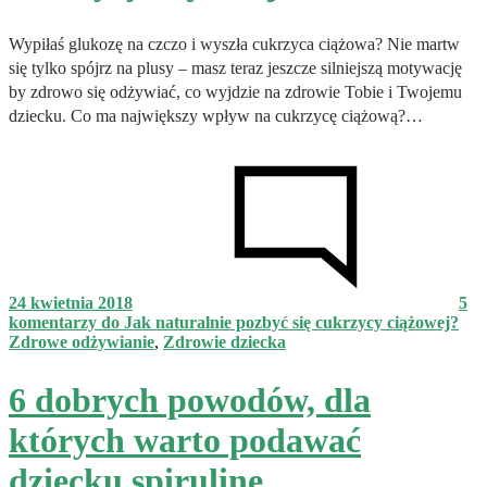
Wypiłaś glukozę na czczo i wyszła cukrzyca ciążowa? Nie martw
się tylko spójrz na plusy – masz teraz jeszcze silniejszą motywację
by zdrowo się odżywiać, co wyjdzie na zdrowie Tobie i Twojemu
dziecku. Co ma największy wpływ na cukrzycę ciążową?…
24 kwietnia 2018
5
komentarzy
do Jak naturalnie pozbyć się cukrzycy ciążowej?
Zdrowe odżywianie
,
Zdrowie dziecka
6 dobrych powodów, dla
których warto podawać
dziecku spirulinę