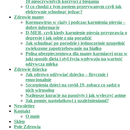
10 nieoczywistych korzyści z biegania
O co chodzi z tym postem przerywanym czyli jak
efektywnie schudnąć jedząc?
Zdrowie mamy
Koronawirus w ciąży i podczas karmienia piersią –
dobre informacje
D-MER, czyli kiedy karmienie piersią przyprawia o
depresję i jak sobie z nią poradzić
Jak schudnąć po porodzie i jednocześnie uzupełnić
zwiększone zapotrzebowanie na białko
Polisa ubezpieczeniowa dla mamy karmiącej oraz w
jaki sposób dieta i styl życia wpływają na wartość
odżywczą mleka
Zdrowie dziecka
Jak zdrowo odżywiać dziecko – fizycznie i
emocjonalnie
Szczepienia dzieci na covid-19, zobacz co sądzi o
nich wirusolog
Najlepsze kuracje na pasożyty i jak wyleczyć astmę
Jak pomóc nastolatkowi z uzależnieniami?
Newsletter
Kontakt
O mnie
Sklep
Pole Zdrowia