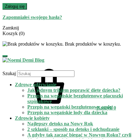
Zaloguj się
Zapomniałeś swojego hasła?
Zamknij
Koszyk
(0)
Brak produktów w koszyku.
Szukaj
Zdrowe odżywianie
Jak jednym trikiem poprawić dietę dziecka?
Przepis na wegańskie bezglutenowe placuszki
szpinakowe
Przepis na wegański bezglutenowy omlet
Koszyk
0
Przepis na wegańskie lody dla dziecka
Zdrowie kobiety
Najlepszy detoks na Nowy Rok
2 szklanki – sposób na detoks i odchudzanie
A gdyby tak zacząć biegać w Nowym Roku? czyli