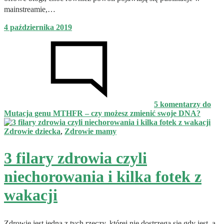
mainstreamie,…
4 października 2019
5 komentarzy
do
Mutacja genu MTHFR – czy możesz zmienić swoje DNA?
Zdrowie dziecka
,
Zdrowie mamy
3 filary zdrowia czyli
niechorowania i kilka fotek z
wakacji
Zdrowie jest jedną z tych rzeczy, której nie dostrzega się gdy jest, a