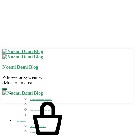
Noemi Demi Blog
Zdrowe odżywianie,
dziecko i mama
Zdrowe odżywianie
Jak jednym trikiem poprawić dietę dziecka?
Przepis na wegańskie bezglutenowe placuszki szpinakowe
Przepis na wegański bezglutenowy omlet
Przepis na wegańskie lody dla dziecka
Zdrowie kobiety
Najlepszy detoks na Nowy Rok
2 szklanki – sposób na detoks i odchudzanie