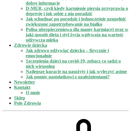
dobre informacje
D-MER, czyli kiedy karmienie piersią przyprawia o
depresję i jak sobie z nią poradzić
Jak schudnąć po porodzie i jednocześnie uzupełnić
zwiększone zapotrzebowanie na białko
Polisa ubezpieczeniowa dla mamy karmiącej oraz w
jaki sposób dieta i styl życia wpływają na wartość
odżywczą mleka
Zdrowie dziecka
Jak zdrowo odżywiać dziecko – fizycznie i
emocjonalnie
Szczepienia dzieci na covid-19, zobacz co sądzi o
nich wirusolog
Najlepsze kuracje na pasożyty i jak wyleczyć astmę
Jak pomóc nastolatkowi z uzależnieniami?
Newsletter
Kontakt
O mnie
Sklep
Pole Zdrowia