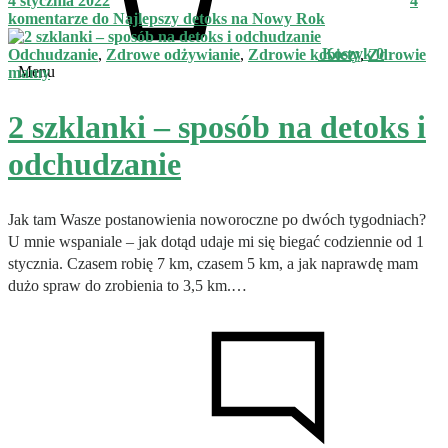
4 stycznia 2022
4
komentarze
do Najlepszy detoks na Nowy Rok
Koszyk
0
Odchudzanie
,
Zdrowe odżywianie
,
Zdrowie kobiety
,
Zdrowie
Menu
mamy
2 szklanki – sposób na detoks i
odchudzanie
Jak tam Wasze postanowienia noworoczne po dwóch tygodniach?
U mnie wspaniale – jak dotąd udaje mi się biegać codziennie od 1
stycznia. Czasem robię 7 km, czasem 5 km, a jak naprawdę mam
dużo spraw do zrobienia to 3,5 km.…