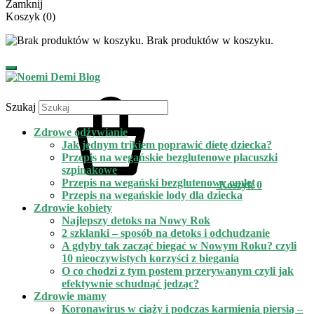
Zamknij
Koszyk
(0)
Brak produktów w koszyku.
Szukaj
Zdrowe odżywianie
Jak jednym trikiem poprawić dietę dziecka?
Przepis na wegańskie bezglutenowe placuszki
szpinakowe
Przepis na wegański bezglutenowy omlet
Koszyk
0
Przepis na wegańskie lody dla dziecka
Zdrowie kobiety
Najlepszy detoks na Nowy Rok
2 szklanki – sposób na detoks i odchudzanie
A gdyby tak zacząć biegać w Nowym Roku? czyli
10 nieoczywistych korzyści z biegania
O co chodzi z tym postem przerywanym czyli jak
efektywnie schudnąć jedząc?
Zdrowie mamy
Koronawirus w ciąży i podczas karmienia piersią –