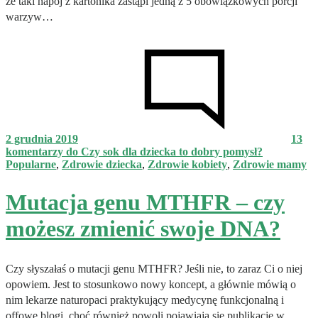
że taki napój z kartonika zastąpi jedną z 5 obowiązkowych porcji
warzyw…
2 grudnia 2019
13
komentarzy
do Czy sok dla dziecka to dobry pomysł?
Popularne
,
Zdrowie dziecka
,
Zdrowie kobiety
,
Zdrowie mamy
Mutacja genu MTHFR – czy
możesz zmienić swoje DNA?
Czy słyszałaś o mutacji genu MTHFR? Jeśli nie, to zaraz Ci o niej
opowiem. Jest to stosunkowo nowy koncept, a głównie mówią o
nim lekarze naturopaci praktykujący medycynę funkcjonalną i
offowe blogi, choć również powoli pojawiają się publikacje w