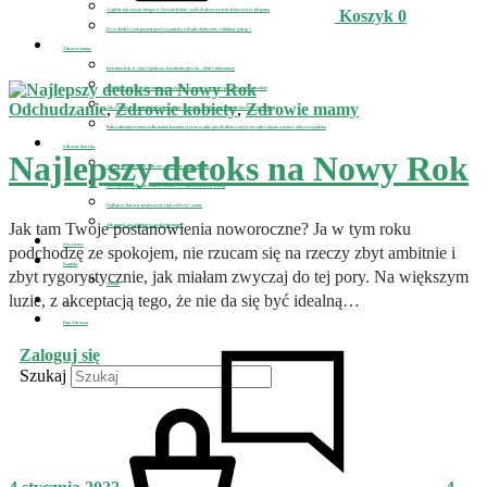
A gdyby tak zacząć biegać w Nowym Roku? czyli 10 nieoczywistych korzyści z biegania
Koszyk
0
O co chodzi z tym postem przerywanym czyli jak efektywnie schudnąć jedząc?
Zdrowie mamy
Koronawirus w ciąży i podczas karmienia piersią – dobre informacje
D-MER, czyli kiedy karmienie piersią przyprawia o depresję i jak sobie z nią poradzić
Odchudzanie
,
Zdrowie kobiety
,
Zdrowie mamy
Jak schudnąć po porodzie i jednocześnie uzupełnić zwiększone zapotrzebowanie na białko
Polisa ubezpieczeniowa dla mamy karmiącej oraz w jaki sposób dieta i styl życia wpływają na wartość odżywczą mleka
Zdrowie dziecka
Najlepszy detoks na Nowy Rok
Jak zdrowo odżywiać dziecko – fizycznie i emocjonalnie
Szczepienia dzieci na covid-19, zobacz co sądzi o nich wirusolog
Najlepsze kuracje na pasożyty i jak wyleczyć astmę
Jak tam Twoje postanowienia noworoczne? Ja w tym roku
Jak pomóc nastolatkowi z uzależnieniami?
Newsletter
podchodzę ze spokojem, nie rzucam się na rzeczy zbyt ambitnie i
Kontakt
zbyt rygorystycznie, jak miałam zwyczaj do tej pory. Na większym
O mnie
luzie, z akceptacją tego, że nie da się być idealną…
Sklep
Pole Zdrowia
Zaloguj się
Szukaj