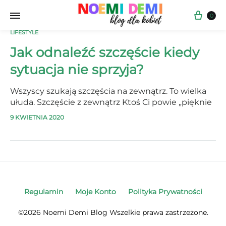
Kos
0
LIFESTYLE
Jak odnaleźć szczęście kiedy
sytuacja nie sprzyja?
Wszyscy szukają szczęścia na zewnątrz. To wielka
ułuda. Szczęście z zewnątrz Ktoś Ci powie „pięknie
dziś wyglądasz” czy „mądrze to powiedziałaś” żeby
9 KWIETNIA 2020
nie skupiać się tylko na powierzchowności. Jest to
miłe, od razu poprawia Ci się humor. Czujesz się
lepiej.…
Regulamin
Moje Konto
Polityka Prywatności
©2026 Noemi Demi Blog Wszelkie prawa zastrzeżone.