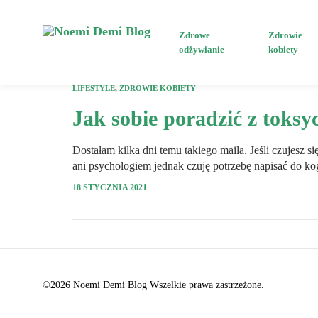
Zdrowe
Zdrowie
odżywianie
kobiety
Noemi
Zdrowe
Demi
odżywianie,
LIFESTYLE
,
ZDROWIE KOBIETY
Blog
dziecko
Jak sobie poradzić z toksy
i
mama
Dostałam kilka dni temu takiego maila. Jeśli czujesz 
ani psychologiem jednak czuję potrzebę napisać do 
18 STYCZNIA 2021
©2026 Noemi Demi Blog Wszelkie prawa zastrzeżone.