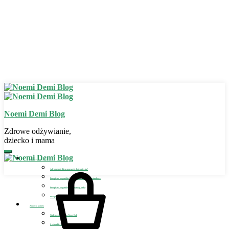
Noemi Demi Blog
Zdrowe odżywianie,
dziecko i mama
Zdrowe odżywianie
Jak jednym trikiem poprawić dietę dziecka?
Przepis na wegańskie bezglutenowe placuszki szpinakowe
Przepis na wegański bezglutenowy omlet
Przepis na wegańskie lody dla dziecka
Zdrowie kobiety
Najlepszy detoks na Nowy Rok
2 szklanki – sposób na detoks i odchudzanie