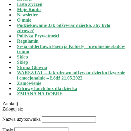
Lista Życzeń
Moje Konto
Newsletter
O mnie
Podziękowanie Jak odżywiać dziecko, aby było
zdrowe?
Polityka Prywatności
Regulamin
Sesja oddechowa Esencja Kobiety – uwolnienie śladów
traum
Sklep
Sklep
Strona Główna
WARSZTAT – Jak zdrowo odżywiać dziecko fizycznie
i emocjonalnie – Łódź 21.05.2022
Zamówienie
Zdrowy lunch box dla dziecka
ZMIANA NA DOBRE
Zamknij
Zaloguj się
Nazwa użytkownika
Hasło