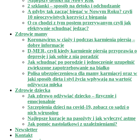
Najlepszy detoks na Nowy Rok
2 szklanki – sposób na detoks i odchudzanie
A gdyby tak zacząć biegać w Nowym Roku? czyli
10 nieoczywistych korzyści z biegania
O co chodzi z tym postem przerywanym czyli jak
efektywnie schudnąć jedząc?
Zdrowie mamy
Koronawirus w ciąży i podczas karmienia piersią –
dobre informacje
D-MER, czyli kiedy karmienie piersią przyprawia o
depresję i jak sobie z nią poradzić
Jak schudnąć po porodzie i jednocześnie uzupełnić
zwiększone zapotrzebowanie na białko
Polisa ubezpieczeniowa dla mamy karmiącej oraz w
jaki sposób dieta i styl życia wpływają na wartość
odżywczą mleka
Zdrowie dziecka
Jak zdrowo odżywiać dziecko – fizycznie i
emocjonalnie
Szczepienia dzieci na covid-19, zobacz co sądzi o
nich wirusolog
Najlepsze kuracje na pasożyty i jak wyleczyć astmę
Jak pomóc nastolatkowi z uzależnieniami?
Newsletter
Kontakt