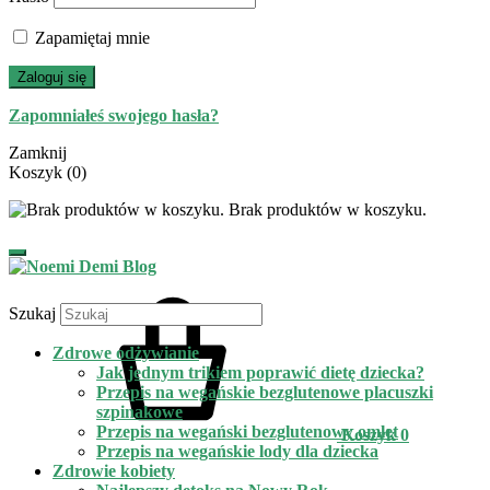
Zapamiętaj mnie
Zaloguj się
Zapomniałeś swojego hasła?
Zamknij
Koszyk
(0)
Brak produktów w koszyku.
Szukaj
Zdrowe odżywianie
Jak jednym trikiem poprawić dietę dziecka?
Przepis na wegańskie bezglutenowe placuszki
szpinakowe
Przepis na wegański bezglutenowy omlet
Koszyk
0
Przepis na wegańskie lody dla dziecka
Zdrowie kobiety