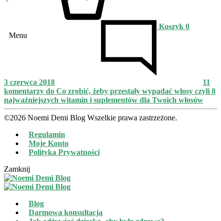
Koszyk
0
Menu
3 czerwca 2018
11
komentarzy
do Co zrobić, żeby przestały wypadać włosy czyli 8
najważniejszych witamin i suplementów dla Twoich włosów
©2026 Noemi Demi Blog Wszelkie prawa zastrzeżone.
Regulamin
Moje Konto
Polityka Prywatności
Zamknij
Blog
Darmowa konsultacja