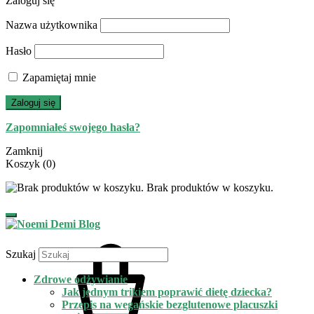
Zaloguj się
Nazwa użytkownika
Hasło
Zapamiętaj mnie
Zaloguj się
Zapomniałeś swojego hasła?
Zamknij
Koszyk
(0)
Brak produktów w koszyku.
Szukaj
Zdrowe odżywianie
Jak jednym trikiem poprawić dietę dziecka?
Przepis na wegańskie bezglutenowe placuszki