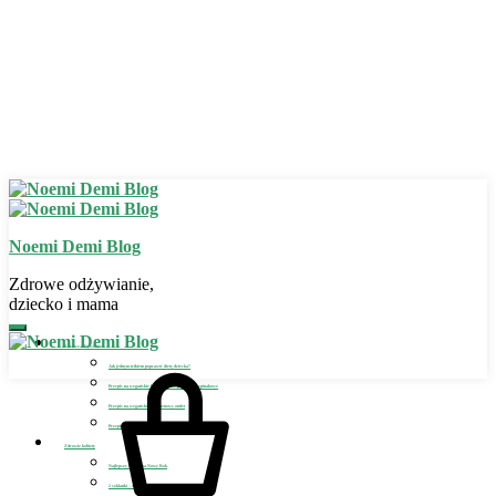
Noemi Demi Blog
Zdrowe odżywianie,
dziecko i mama
Zdrowe odżywianie
Jak jednym trikiem poprawić dietę dziecka?
Przepis na wegańskie bezglutenowe placuszki szpinakowe
Przepis na wegański bezglutenowy omlet
Przepis na wegańskie lody dla dziecka
Zdrowie kobiety
Najlepszy detoks na Nowy Rok
2 szklanki – sposób na detoks i odchudzanie