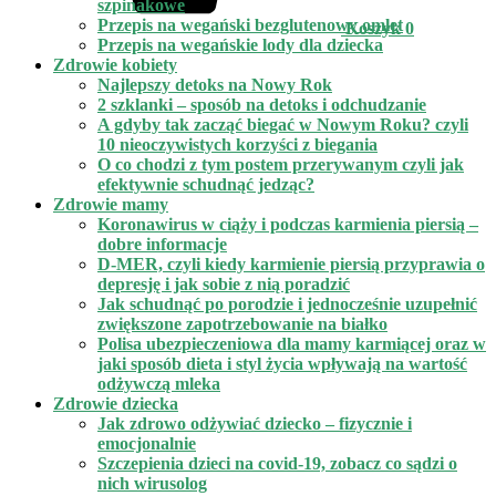
szpinakowe
Przepis na wegański bezglutenowy omlet
Koszyk
0
Przepis na wegańskie lody dla dziecka
Zdrowie kobiety
Najlepszy detoks na Nowy Rok
2 szklanki – sposób na detoks i odchudzanie
A gdyby tak zacząć biegać w Nowym Roku? czyli
10 nieoczywistych korzyści z biegania
O co chodzi z tym postem przerywanym czyli jak
efektywnie schudnąć jedząc?
Zdrowie mamy
Koronawirus w ciąży i podczas karmienia piersią –
dobre informacje
D-MER, czyli kiedy karmienie piersią przyprawia o
depresję i jak sobie z nią poradzić
Jak schudnąć po porodzie i jednocześnie uzupełnić
zwiększone zapotrzebowanie na białko
Polisa ubezpieczeniowa dla mamy karmiącej oraz w
jaki sposób dieta i styl życia wpływają na wartość
odżywczą mleka
Zdrowie dziecka
Jak zdrowo odżywiać dziecko – fizycznie i
emocjonalnie
Szczepienia dzieci na covid-19, zobacz co sądzi o
nich wirusolog