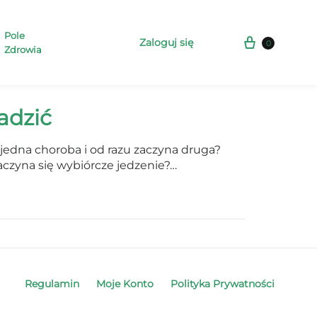
Pole
Koszyk
Zaloguj się
0
Zdrowia
Szukaj
adzić
 jedna choroba i od razu zaczyna druga?
aczyna się wybiórcze jedzenie?…
Regulamin
Moje Konto
Polityka Prywatności