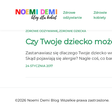
Zdrowe
Zdrowie
odżywianie
kobiety
Noemi
Zdrowe
Demi
odżywianie,
ZDROWE ODŻYWIANIE
,
ZDROWIE DZIECKA
Blog
dziecko
Czy Twoje dziecko może
i
mama
Zastanawiasz się dlaczego Twoje dziecko wc
Skąd pojawiają się alergie? Nagle coś, co 
24 STYCZNIA 2017
©2026 Noemi Demi Blog Wszelkie prawa zastrzeżone.