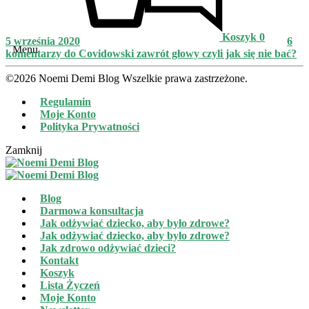
Koszyk
0
5 września 2020
6
Menu
komentarzy
do Covidowski zawrót głowy czyli jak się nie bać?
©2026 Noemi Demi Blog Wszelkie prawa zastrzeżone.
Regulamin
Moje Konto
Polityka Prywatności
Zamknij
Blog
Darmowa konsultacja
Jak odżywiać dziecko, aby było zdrowe?
Jak odżywiać dziecko, aby było zdrowe?
Jak zdrowo odżywiać dzieci?
Kontakt
Koszyk
Lista Życzeń
Moje Konto