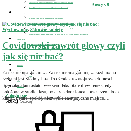
A gdyby tak zacząć biegać w Nowym Roku? czyli 10 nieoczywistych korzyści z biegania
Koszyk
0
O co chodzi z tym postem przerywanym czyli jak efektywnie schudnąć jedząc?
Zdrowie mamy
Koronawirus w ciąży i podczas karmienia piersią – dobre informacje
D-MER, czyli kiedy karmienie piersią przyprawia o depresję i jak sobie z nią poradzić
Wychowanie
,
Zdrowie kobiety
Jak schudnąć po porodzie i jednocześnie uzupełnić zwiększone zapotrzebowanie na białko
Polisa ubezpieczeniowa dla mamy karmiącej oraz w jaki sposób dieta i styl życia wpływają na wartość odżywczą mleka
Zdrowie dziecka
Covidowski zawrót głowy czyli
Jak zdrowo odżywiać dziecko – fizycznie i emocjonalnie
Szczepienia dzieci na covid-19, zobacz co sądzi o nich wirusolog
jak się nie bać?
Najlepsze kuracje na pasożyty i jak wyleczyć astmę
Jak pomóc nastolatkowi z uzależnieniami?
Newsletter
Za siedmioma górami… Za siedmioma górami, za siedmioma
Kontakt
O mnie
rzekami jest Siódmy Las. To ośrodek rozwoju świadomości.
Sklep
Spędziłam tam ostatni weekend lata. Stare drewniane chaty
Pole Zdrowia
położone w środku lasu, polany pełne słońca i przestrzeni, boski
Zaloguj się
klimat, natura, spokój, niezwykle energetyczne miejsce.…
Szukaj