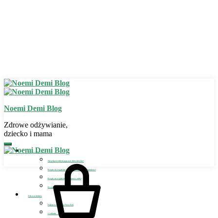
Noemi Demi Blog
Zdrowe odżywianie,
dziecko i mama
Zdrowe odżywianie
Jak jednym trikiem poprawić dietę dziecka?
Przepis na wegańskie bezglutenowe placuszki szpinakowe
Przepis na wegański bezglutenowy omlet
Przepis na wegańskie lody dla dziecka
Zdrowie kobiety
Najlepszy detoks na Nowy Rok
2 szklanki – sposób na detoks i odchudzanie