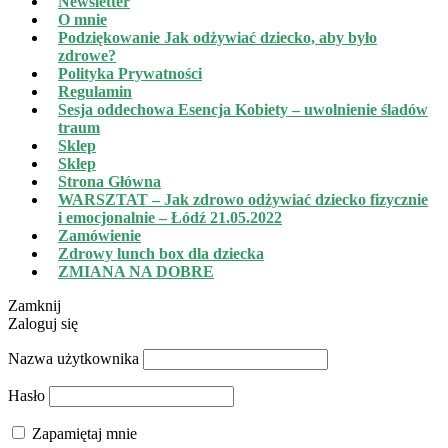
Newsletter
O mnie
Podziękowanie Jak odżywiać dziecko, aby było
zdrowe?
Polityka Prywatności
Regulamin
Sesja oddechowa Esencja Kobiety – uwolnienie śladów
traum
Sklep
Sklep
Strona Główna
WARSZTAT – Jak zdrowo odżywiać dziecko fizycznie
i emocjonalnie – Łódź 21.05.2022
Zamówienie
Zdrowy lunch box dla dziecka
ZMIANA NA DOBRE
Zamknij
Zaloguj się
Nazwa użytkownika
Hasło
Zapamiętaj mnie