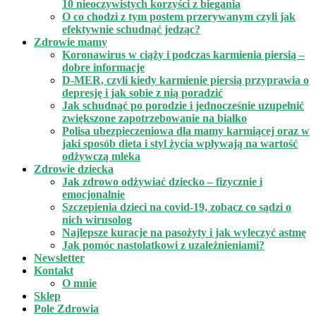
10 nieoczywistych korzyści z biegania
O co chodzi z tym postem przerywanym czyli jak
efektywnie schudnąć jedząc?
Zdrowie mamy
Koronawirus w ciąży i podczas karmienia piersią –
dobre informacje
D-MER, czyli kiedy karmienie piersią przyprawia o
depresję i jak sobie z nią poradzić
Jak schudnąć po porodzie i jednocześnie uzupełnić
zwiększone zapotrzebowanie na białko
Polisa ubezpieczeniowa dla mamy karmiącej oraz w
jaki sposób dieta i styl życia wpływają na wartość
odżywczą mleka
Zdrowie dziecka
Jak zdrowo odżywiać dziecko – fizycznie i
emocjonalnie
Szczepienia dzieci na covid-19, zobacz co sądzi o
nich wirusolog
Najlepsze kuracje na pasożyty i jak wyleczyć astmę
Jak pomóc nastolatkowi z uzależnieniami?
Newsletter
Kontakt
O mnie
Sklep
Pole Zdrowia