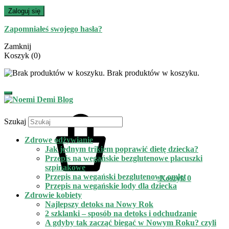
Zaloguj się
Zapomniałeś swojego hasła?
Zamknij
Koszyk
(0)
Brak produktów w koszyku.
Szukaj
Zdrowe odżywianie
Jak jednym trikiem poprawić dietę dziecka?
Przepis na wegańskie bezglutenowe placuszki
szpinakowe
Przepis na wegański bezglutenowy omlet
Koszyk
0
Przepis na wegańskie lody dla dziecka
Zdrowie kobiety
Najlepszy detoks na Nowy Rok
2 szklanki – sposób na detoks i odchudzanie
A gdyby tak zacząć biegać w Nowym Roku? czyli