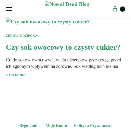
Kosz
0
ZDROWIE DZIECKA
Czy sok owocowy to czysty cukier?
Co do soków owocowych wielu dietetyków przestrzega przed
ich zgubnym wpływem na zdrowie. Sok według nich nie ma
żadnych korzyści odżywczych dla dzieci i może prowadzić do
9 MAJA 2020
przyrostu masy ciała, próchnicy, a nawet cukrzycy. W istocie
świeży sok oferuje szereg…
Regulamin
Moje Konto
Polityka Prywatności