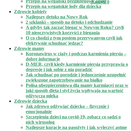
Przepis na wegański bezglutenowy omlet
Koszyk
0
Przepis na wegańskie lody dla dziecka
Zdrowie kobiety
Najlepszy detoks na Nowy Rok
2 szklanki – sposób na detoks i odchudzanie
A gdyby tak zacząć biegać w Nowym Roku? czyli
10 nieoczywistych korzyści z biegania
O co chodzi z tym postem przerywanym czyli jak
efektywnie schudnąć jedząc?
Zdrowie mamy
Koronawirus w ciąży i podczas karmienia piersią –
dobre informacje
D-MER, czyli kiedy karmienie piersią przyprawia o
depresję i jak sobie z nią poradzić
Jak schudnąć po porodzie i jednocześnie uzupełnić
zwiększone zapotrzebowanie na białko
Polisa ubezpieczeniowa dla mamy karmiącej oraz w
jaki sposób dieta i styl życia wpływają na wartość
odżywczą mleka
Zdrowie dziecka
Jak zdrowo odżywiać dziecko – fizycznie i
emocjonalnie
Szczepienia dzieci na covid-19, zobacz co sądzi o
nich wirusolog
Najlepsze kuracje na pasożyty i jak wyleczyć astmę