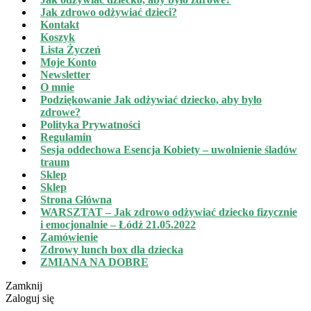
Jak zdrowo odżywiać dzieci?
Kontakt
Koszyk
Lista Życzeń
Moje Konto
Newsletter
O mnie
Podziękowanie Jak odżywiać dziecko, aby było
zdrowe?
Polityka Prywatności
Regulamin
Sesja oddechowa Esencja Kobiety – uwolnienie śladów
traum
Sklep
Sklep
Strona Główna
WARSZTAT – Jak zdrowo odżywiać dziecko fizycznie
i emocjonalnie – Łódź 21.05.2022
Zamówienie
Zdrowy lunch box dla dziecka
ZMIANA NA DOBRE
Zamknij
Zaloguj się