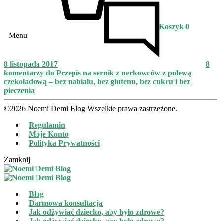
Koszyk
0
Menu
8 listopada 2017
8
komentarzy
do Przepis na sernik z nerkowców z polewą
czekoladową – bez nabiału, bez glutenu, bez cukru i bez
pieczenia
©2026 Noemi Demi Blog Wszelkie prawa zastrzeżone.
Regulamin
Moje Konto
Polityka Prywatności
Zamknij
Blog
Darmowa konsultacja
Jak odżywiać dziecko, aby było zdrowe?
Jak odżywiać dziecko, aby było zdrowe?