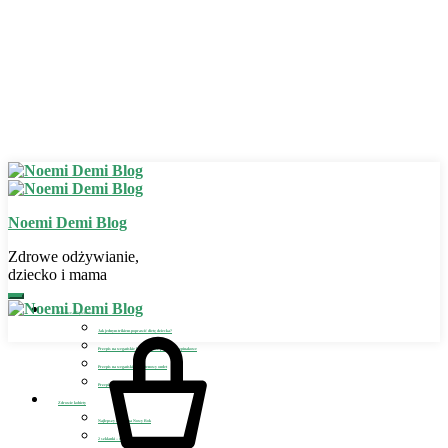
Noemi Demi Blog
Zdrowe odżywianie,
dziecko i mama
Zdrowe odżywianie
Jak jednym trikiem poprawić dietę dziecka?
Przepis na wegańskie bezglutenowe placuszki szpinakowe
Przepis na wegański bezglutenowy omlet
Przepis na wegańskie lody dla dziecka
Zdrowie kobiety
Najlepszy detoks na Nowy Rok
2 szklanki – sposób na detoks i odchudzanie