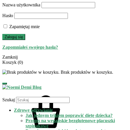
Nazwa użytkownika
Hasło
Zapamiętaj mnie
Zaloguj się
Zapomniałeś swojego hasła?
Zamknij
Koszyk
(0)
Brak produktów w koszyku.
Szukaj
Zdrowe odżywianie
Jak jednym trikiem poprawić dietę dziecka?
Przepis na wegańskie bezglutenowe placuszki
szpinakowe