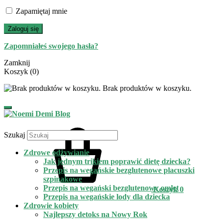
Zapamiętaj mnie
Zaloguj się
Zapomniałeś swojego hasła?
Zamknij
Koszyk
(0)
Brak produktów w koszyku.
Szukaj
Zdrowe odżywianie
Jak jednym trikiem poprawić dietę dziecka?
Przepis na wegańskie bezglutenowe placuszki
szpinakowe
Przepis na wegański bezglutenowy omlet
Koszyk
0
Przepis na wegańskie lody dla dziecka
Zdrowie kobiety
Najlepszy detoks na Nowy Rok