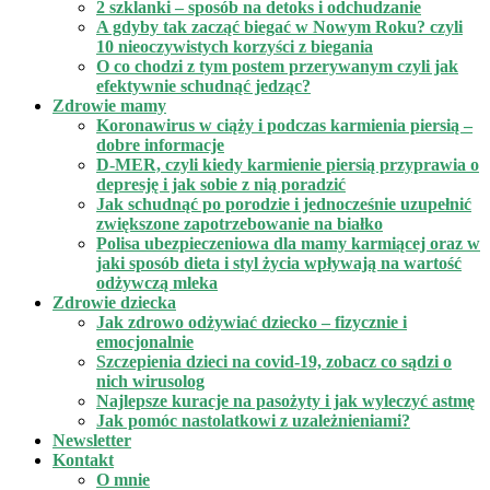
2 szklanki – sposób na detoks i odchudzanie
A gdyby tak zacząć biegać w Nowym Roku? czyli
10 nieoczywistych korzyści z biegania
O co chodzi z tym postem przerywanym czyli jak
efektywnie schudnąć jedząc?
Zdrowie mamy
Koronawirus w ciąży i podczas karmienia piersią –
dobre informacje
D-MER, czyli kiedy karmienie piersią przyprawia o
depresję i jak sobie z nią poradzić
Jak schudnąć po porodzie i jednocześnie uzupełnić
zwiększone zapotrzebowanie na białko
Polisa ubezpieczeniowa dla mamy karmiącej oraz w
jaki sposób dieta i styl życia wpływają na wartość
odżywczą mleka
Zdrowie dziecka
Jak zdrowo odżywiać dziecko – fizycznie i
emocjonalnie
Szczepienia dzieci na covid-19, zobacz co sądzi o
nich wirusolog
Najlepsze kuracje na pasożyty i jak wyleczyć astmę
Jak pomóc nastolatkowi z uzależnieniami?
Newsletter
Kontakt
O mnie