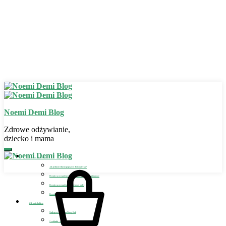
Noemi Demi Blog
Zdrowe odżywianie,
dziecko i mama
Zdrowe odżywianie
Jak jednym trikiem poprawić dietę dziecka?
Przepis na wegańskie bezglutenowe placuszki szpinakowe
Przepis na wegański bezglutenowy omlet
Przepis na wegańskie lody dla dziecka
Zdrowie kobiety
Najlepszy detoks na Nowy Rok
2 szklanki – sposób na detoks i odchudzanie