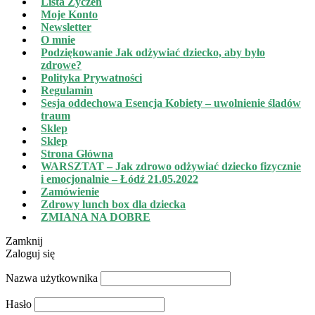
Lista Życzeń
Moje Konto
Newsletter
O mnie
Podziękowanie Jak odżywiać dziecko, aby było
zdrowe?
Polityka Prywatności
Regulamin
Sesja oddechowa Esencja Kobiety – uwolnienie śladów
traum
Sklep
Sklep
Strona Główna
WARSZTAT – Jak zdrowo odżywiać dziecko fizycznie
i emocjonalnie – Łódź 21.05.2022
Zamówienie
Zdrowy lunch box dla dziecka
ZMIANA NA DOBRE
Zamknij
Zaloguj się
Nazwa użytkownika
Hasło