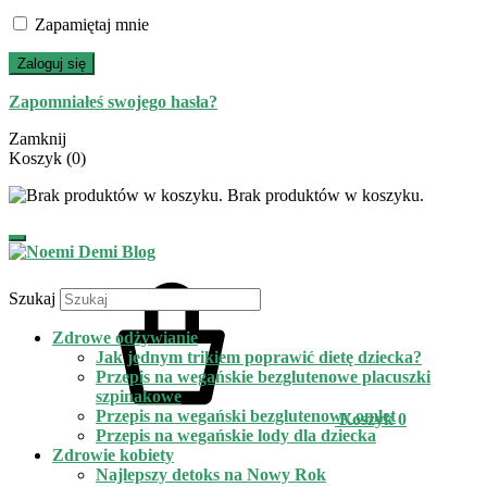
Zapamiętaj mnie
Zaloguj się
Zapomniałeś swojego hasła?
Zamknij
Koszyk
(0)
Brak produktów w koszyku.
Szukaj
Zdrowe odżywianie
Jak jednym trikiem poprawić dietę dziecka?
Przepis na wegańskie bezglutenowe placuszki
szpinakowe
Przepis na wegański bezglutenowy omlet
Koszyk
0
Przepis na wegańskie lody dla dziecka
Zdrowie kobiety
Najlepszy detoks na Nowy Rok