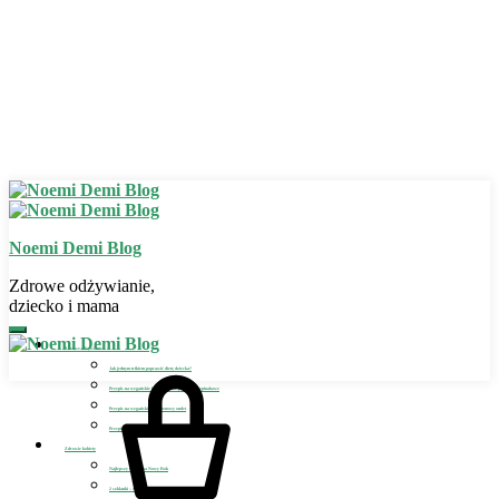
Noemi Demi Blog
Zdrowe odżywianie,
dziecko i mama
Zdrowe odżywianie
Jak jednym trikiem poprawić dietę dziecka?
Przepis na wegańskie bezglutenowe placuszki szpinakowe
Przepis na wegański bezglutenowy omlet
Przepis na wegańskie lody dla dziecka
Zdrowie kobiety
Najlepszy detoks na Nowy Rok
2 szklanki – sposób na detoks i odchudzanie