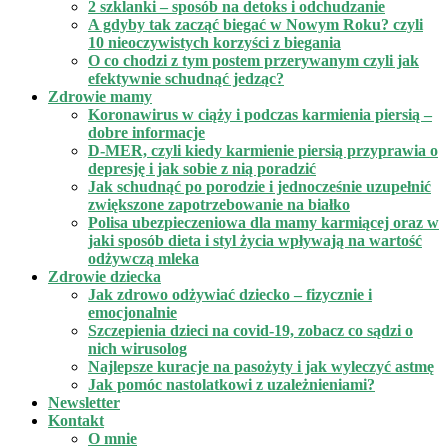
2 szklanki – sposób na detoks i odchudzanie
A gdyby tak zacząć biegać w Nowym Roku? czyli
10 nieoczywistych korzyści z biegania
O co chodzi z tym postem przerywanym czyli jak
efektywnie schudnąć jedząc?
Zdrowie mamy
Koronawirus w ciąży i podczas karmienia piersią –
dobre informacje
D-MER, czyli kiedy karmienie piersią przyprawia o
depresję i jak sobie z nią poradzić
Jak schudnąć po porodzie i jednocześnie uzupełnić
zwiększone zapotrzebowanie na białko
Polisa ubezpieczeniowa dla mamy karmiącej oraz w
jaki sposób dieta i styl życia wpływają na wartość
odżywczą mleka
Zdrowie dziecka
Jak zdrowo odżywiać dziecko – fizycznie i
emocjonalnie
Szczepienia dzieci na covid-19, zobacz co sądzi o
nich wirusolog
Najlepsze kuracje na pasożyty i jak wyleczyć astmę
Jak pomóc nastolatkowi z uzależnieniami?
Newsletter
Kontakt
O mnie