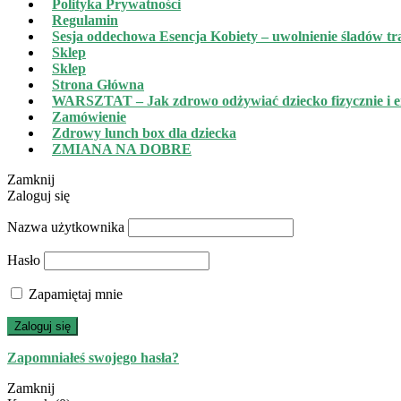
Polityka Prywatności
Regulamin
Sesja oddechowa Esencja Kobiety – uwolnienie śladów t
Sklep
Sklep
Strona Główna
WARSZTAT – Jak zdrowo odżywiać dziecko fizycznie i e
Zamówienie
Zdrowy lunch box dla dziecka
ZMIANA NA DOBRE
Zamknij
Zaloguj się
Nazwa użytkownika
Hasło
Zapamiętaj mnie
Zaloguj się
Zapomniałeś swojego hasła?
Zamknij