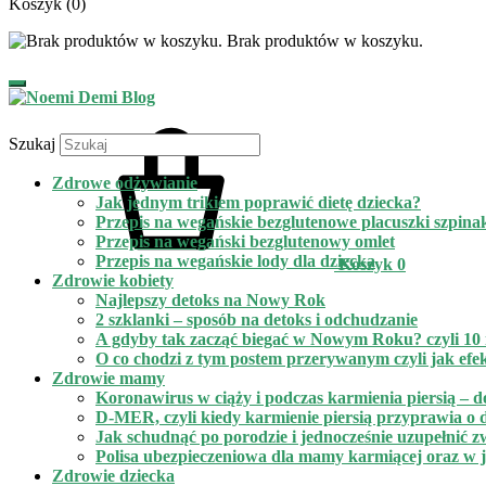
Koszyk
(0)
Brak produktów w koszyku.
Szukaj
Zdrowe odżywianie
Jak jednym trikiem poprawić dietę dziecka?
Przepis na wegańskie bezglutenowe placuszki szpin
Przepis na wegański bezglutenowy omlet
Przepis na wegańskie lody dla dziecka
Koszyk
0
Zdrowie kobiety
Najlepszy detoks na Nowy Rok
2 szklanki – sposób na detoks i odchudzanie
A gdyby tak zacząć biegać w Nowym Roku? czyli 10 n
O co chodzi z tym postem przerywanym czyli jak efe
Zdrowie mamy
Koronawirus w ciąży i podczas karmienia piersią – d
D-MER, czyli kiedy karmienie piersią przyprawia o de
Jak schudnąć po porodzie i jednocześnie uzupełnić 
Polisa ubezpieczeniowa dla mamy karmiącej oraz w ja
Zdrowie dziecka