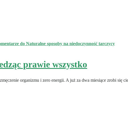
omentarze
do Naturalne sposoby na niedoczynność tarczycy
jedząc prawie wszystko
zmęczenie organizmu i zero energii. A już za dwa miesiące zrobi się ci