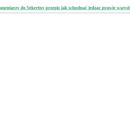
omentarzy
do Sekretny przepis jak schudnąć jedząc prawie wszys