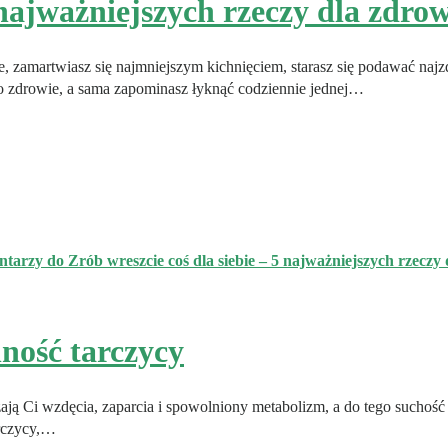
5 najważniejszych rzeczy dla zdr
ie, zamartwiasz się najmniejszym kichnięciem, starasz się podawać naj
go zdrowie, a sama zapominasz łyknąć codziennie jednej…
ntarzy
do Zrób wreszcie coś dla siebie – 5 najważniejszych rzecz
ność tarczycy
zają Ci wzdęcia, zaparcia i spowolniony metabolizm, a do tego suchoś
arczycy,…