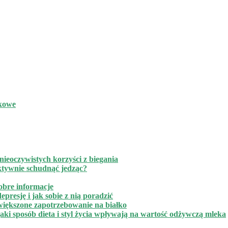
akowe
ieoczywistych korzyści z biegania
ktywnie schudnąć jedząc?
obre informacje
presję i jak sobie z nią poradzić
zwiększone zapotrzebowanie na białko
ki sposób dieta i styl życia wpływają na wartość odżywczą mleka