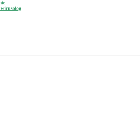
nie
h wirusolog