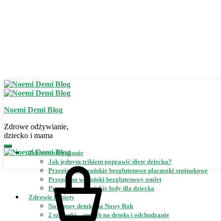
Noemi Demi Blog
Zdrowe odżywianie,
dziecko i mama
Zdrowe odżywianie
Jak jednym trikiem poprawić dietę dziecka?
Przepis na wegańskie bezglutenowe placuszki szpinakowe
Przepis na wegański bezglutenowy omlet
Przepis na wegańskie lody dla dziecka
Zdrowie kobiety
Najlepszy detoks na Nowy Rok
2 szklanki – sposób na detoks i odchudzanie