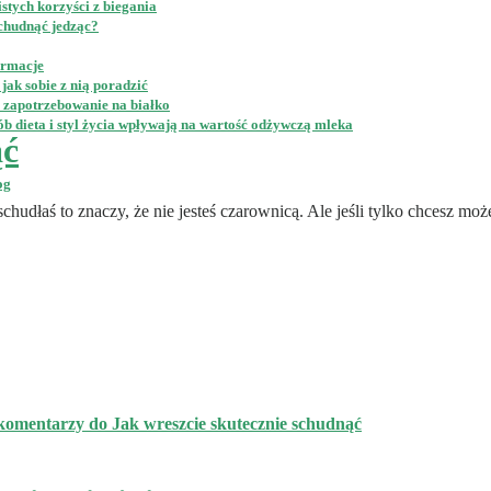
stych korzyści z biegania
schudnąć jedząc?
ormacje
jak sobie z nią poradzić
e zapotrzebowanie na białko
b dieta i styl życia wpływają na wartość odżywczą mleka
ąć
og
udłaś to znaczy, że nie jesteś czarownicą. Ale jeśli tylko chcesz moż
komentarzy
do Jak wreszcie skutecznie schudnąć