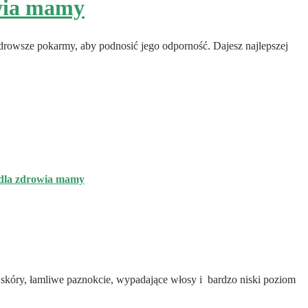
owia mamy
zdrowsze pokarmy, aby podnosić jego odporność. Dajesz najlepszej
y dla zdrowia mamy
ć skóry, łamliwe paznokcie, wypadające włosy i bardzo niski poziom