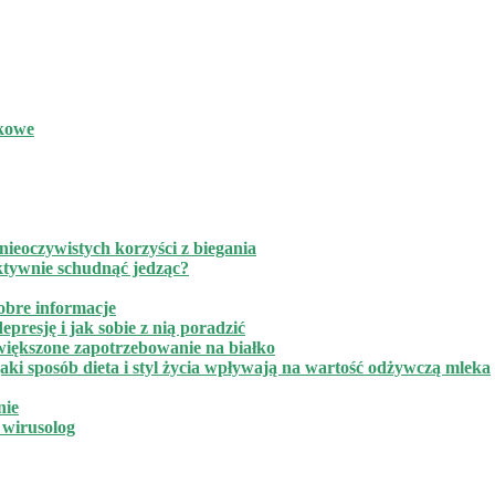
akowe
ieoczywistych korzyści z biegania
ktywnie schudnąć jedząc?
obre informacje
presję i jak sobie z nią poradzić
zwiększone zapotrzebowanie na białko
ki sposób dieta i styl życia wpływają na wartość odżywczą mleka
nie
h wirusolog