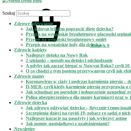
Szukaj
Zdrowe odżywianie
Jak jednym trikiem poprawić dietę dziecka?
Przepis na wegańskie bezglutenowe placuszki szpin
Przepis na wegański bezglutenowy omlet
Przepis na wegańskie lody dla dziecka
Koszyk
0
Zdrowie kobiety
Najlepszy detoks na Nowy Rok
2 szklanki – sposób na detoks i odchudzanie
A gdyby tak zacząć biegać w Nowym Roku? czyli 10 n
O co chodzi z tym postem przerywanym czyli jak efe
Zdrowie mamy
Koronawirus w ciąży i podczas karmienia piersią – d
D-MER, czyli kiedy karmienie piersią przyprawia o de
Jak schudnąć po porodzie i jednocześnie uzupełnić 
Polisa ubezpieczeniowa dla mamy karmiącej oraz w ja
Zdrowie dziecka
Jak zdrowo odżywiać dziecko – fizycznie i emocjonal
Szczepienia dzieci na covid-19, zobacz co sądzi o nic
Najlepsze kuracje na pasożyty i jak wyleczyć astmę
Jak pomóc nastolatkowi z uzależnieniami?
Newsletter