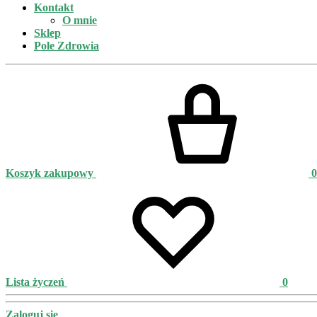
Kontakt
O mnie
Sklep
Pole Zdrowia
Koszyk zakupowy
0
Lista życzeń
0
Zaloguj się