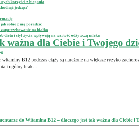
stych korzyści z biegania
schudnąć jedząc?
ormacje
jak sobie z nią poradzić
e zapotrzebowanie na białko
b dieta i styl życia wpływają na wartość odżywczą mleka
k ważna dla Ciebie i Twojego dzi
og
 witaminy B12 podczas ciąży są narażone na większe ryzyko zachorow
nia i ogólny brak…
mentarze
do Witamina B12 – dlaczego jest tak ważna dla Ciebie i 