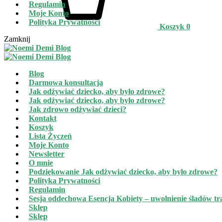
Regulamin
Moje Konto
Polityka Prywatności
Koszyk
0
Zamknij
Blog
Darmowa konsultacja
Jak odżywiać dziecko, aby było zdrowe?
Jak odżywiać dziecko, aby było zdrowe?
Jak zdrowo odżywiać dzieci?
Kontakt
Koszyk
Lista Życzeń
Moje Konto
Newsletter
O mnie
Podziękowanie Jak odżywiać dziecko, aby było zdrowe?
Polityka Prywatności
Regulamin
Sesja oddechowa Esencja Kobiety – uwolnienie śladów t
Sklep
Sklep