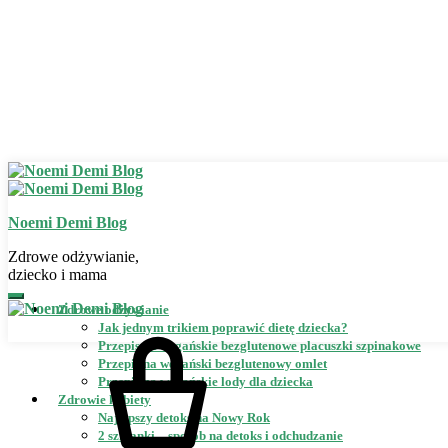
Noemi Demi Blog
Zdrowe odżywianie,
dziecko i mama
Zdrowe odżywianie
Jak jednym trikiem poprawić dietę dziecka?
Przepis na wegańskie bezglutenowe placuszki szpinakowe
Przepis na wegański bezglutenowy omlet
Przepis na wegańskie lody dla dziecka
Zdrowie kobiety
Najlepszy detoks na Nowy Rok
2 szklanki – sposób na detoks i odchudzanie