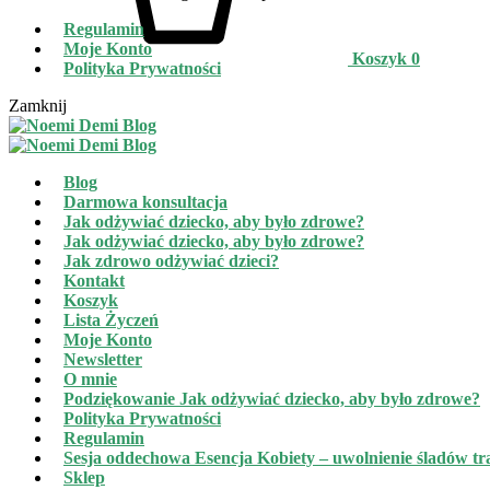
Regulamin
Moje Konto
Koszyk
0
Polityka Prywatności
Zamknij
Blog
Darmowa konsultacja
Jak odżywiać dziecko, aby było zdrowe?
Jak odżywiać dziecko, aby było zdrowe?
Jak zdrowo odżywiać dzieci?
Kontakt
Koszyk
Lista Życzeń
Moje Konto
Newsletter
O mnie
Podziękowanie Jak odżywiać dziecko, aby było zdrowe?
Polityka Prywatności
Regulamin
Sesja oddechowa Esencja Kobiety – uwolnienie śladów t
Sklep