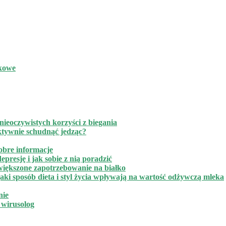
akowe
ieoczywistych korzyści z biegania
ktywnie schudnąć jedząc?
obre informacje
presję i jak sobie z nią poradzić
zwiększone zapotrzebowanie na białko
ki sposób dieta i styl życia wpływają na wartość odżywczą mleka
nie
h wirusolog