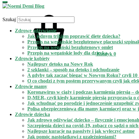
Szukaj
Zdrowe odżywianie
Jak jednym trikiem poprawić dietę dziecka?
Przepis na wegańskie bezglutenowe placuszki szpin
Przepis na wegański bezglutenowy omlet
Przepis na wegańskie lody dla dziecka
Koszyk
0
Zdrowie kobiety
Najlepszy detoks na Nowy Rok
2 szklanki – sposób na detoks i odchudzanie
A gdyby tak zacząć biegać w Nowym Roku? czyli 10 n
O co chodzi z tym postem przerywanym czyli jak efe
Zdrowie mamy
Koronawirus w ciąży i podczas karmienia piersią – d
D-MER, czyli kiedy karmienie piersią przyprawia o de
Jak schudnąć po porodzie i jednocześnie uzupełnić 
Polisa ubezpieczeniowa dla mamy karmiącej oraz w ja
Zdrowie dziecka
Jak zdrowo odżywiać dziecko – fizycznie i emocjonal
Szczepienia dzieci na covid-19, zobacz co sądzi o nic
Najlepsze kuracje na pasożyty i jak wyleczyć astmę
Jak pomóc nastolatkowi z uzależnieniami?