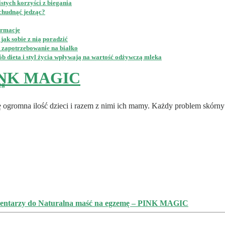
stych korzyści z biegania
schudnąć jedząc?
ormacje
jak sobie z nią poradzić
e zapotrzebowanie na białko
b dieta i styl życia wpływają na wartość odżywczą mleka
PINK MAGIC
og
 ogromna ilość dzieci i razem z nimi ich mamy. Każdy problem skórny 
entarzy
do Naturalna maść na egzemę – PINK MAGIC