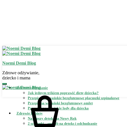
Noemi Demi Blog
Zdrowe odżywianie,
dziecko i mama
Zdrowe odżywianie
Jak jednym trikiem poprawić dietę dziecka?
Przepis na wegańskie bezglutenowe placuszki szpinakowe
Przepis na wegański bezglutenowy omlet
Przepis na wegańskie lody dla dziecka
Zdrowie kobiety
Najlepszy detoks na Nowy Rok
2 szklanki – sposób na detoks i odchudzanie