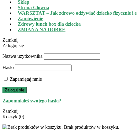
Sklep
Strona Główna
WARSZTAT – Jak zdrowo odżywiać dziecko fizycznie i e
Zamówienie
Zdrowy lunch box dla dziecka
ZMIANA NA DOBRE
Zamknij
Zaloguj się
Nazwa użytkownika
Hasło
Zapamiętaj mnie
Zaloguj się
Zapomniałeś swojego hasła?
Zamknij
Koszyk
(0)
Brak produktów w koszyku.