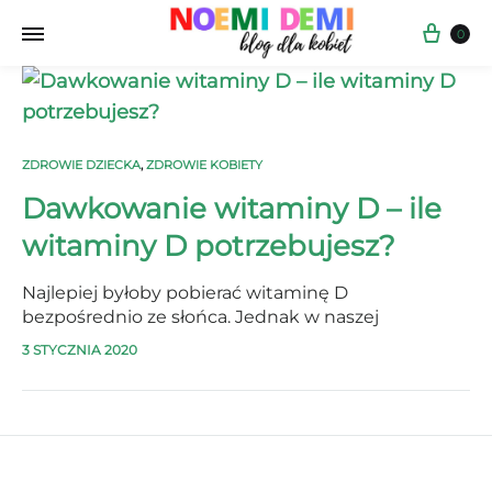
Kos
0
ZDROWIE DZIECKA
,
ZDROWIE KOBIETY
Dawkowanie witaminy D – ile
witaminy D potrzebujesz?
Najlepiej byłoby pobierać witaminę D
bezpośrednio ze słońca. Jednak w naszej
szerokości geograficznej w miesiącach jesienno-
3 STYCZNIA 2020
zimowych to bardzo utrudnione. Suplementacja
witaminy D jest po prostu koniecznie dla
utrzymania zdrowia Twojego i Twojego dziecka.
Zobacz dlaczego witamina D jest ważna dla…