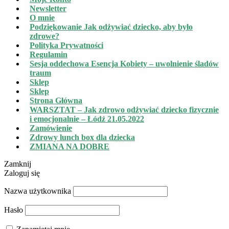
Newsletter
O mnie
Podziękowanie Jak odżywiać dziecko, aby było
zdrowe?
Polityka Prywatności
Regulamin
Sesja oddechowa Esencja Kobiety – uwolnienie śladów
traum
Sklep
Sklep
Strona Główna
WARSZTAT – Jak zdrowo odżywiać dziecko fizycznie
i emocjonalnie – Łódź 21.05.2022
Zamówienie
Zdrowy lunch box dla dziecka
ZMIANA NA DOBRE
Zamknij
Zaloguj się
Nazwa użytkownika
Hasło