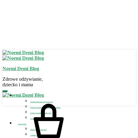
Noemi Demi Blog
Zdrowe odżywianie,
dziecko i mama
Zdrowe odżywianie
Jak jednym trikiem poprawić dietę dziecka?
Przepis na wegańskie bezglutenowe placuszki szpinakowe
Przepis na wegański bezglutenowy omlet
Przepis na wegańskie lody dla dziecka
Zdrowie kobiety
Najlepszy detoks na Nowy Rok
2 szklanki – sposób na detoks i odchudzanie