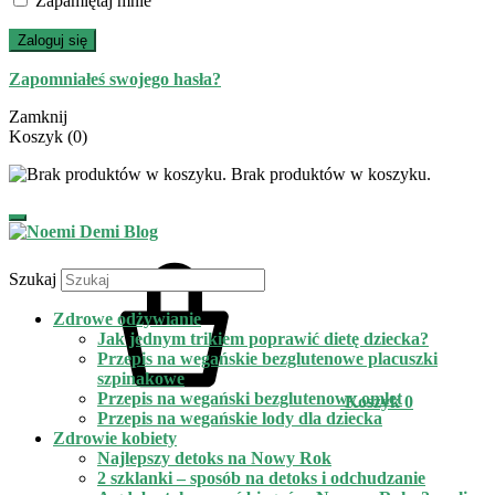
Zapamiętaj mnie
Zaloguj się
Zapomniałeś swojego hasła?
Zamknij
Koszyk
(0)
Brak produktów w koszyku.
Szukaj
Zdrowe odżywianie
Jak jednym trikiem poprawić dietę dziecka?
Przepis na wegańskie bezglutenowe placuszki
szpinakowe
Przepis na wegański bezglutenowy omlet
Koszyk
0
Przepis na wegańskie lody dla dziecka
Zdrowie kobiety
Najlepszy detoks na Nowy Rok
2 szklanki – sposób na detoks i odchudzanie