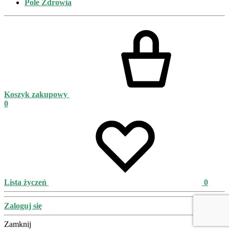
Pole Zdrowia
Koszyk zakupowy
0
Lista życzeń
0
Zaloguj się
Zamknij