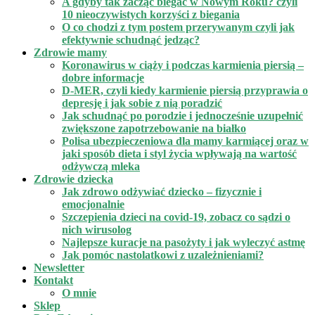
A gdyby tak zacząć biegać w Nowym Roku? czyli
10 nieoczywistych korzyści z biegania
O co chodzi z tym postem przerywanym czyli jak
efektywnie schudnąć jedząc?
Zdrowie mamy
Koronawirus w ciąży i podczas karmienia piersią –
dobre informacje
D-MER, czyli kiedy karmienie piersią przyprawia o
depresję i jak sobie z nią poradzić
Jak schudnąć po porodzie i jednocześnie uzupełnić
zwiększone zapotrzebowanie na białko
Polisa ubezpieczeniowa dla mamy karmiącej oraz w
jaki sposób dieta i styl życia wpływają na wartość
odżywczą mleka
Zdrowie dziecka
Jak zdrowo odżywiać dziecko – fizycznie i
emocjonalnie
Szczepienia dzieci na covid-19, zobacz co sądzi o
nich wirusolog
Najlepsze kuracje na pasożyty i jak wyleczyć astmę
Jak pomóc nastolatkowi z uzależnieniami?
Newsletter
Kontakt
O mnie
Sklep