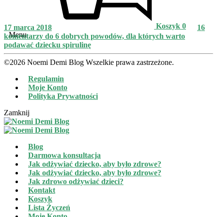
Koszyk
0
17 marca 2018
16
Menu
komentarzy
do 6 dobrych powodów, dla których warto
podawać dziecku spirulinę
©2026 Noemi Demi Blog Wszelkie prawa zastrzeżone.
Regulamin
Moje Konto
Polityka Prywatności
Zamknij
Blog
Darmowa konsultacja
Jak odżywiać dziecko, aby było zdrowe?
Jak odżywiać dziecko, aby było zdrowe?
Jak zdrowo odżywiać dzieci?
Kontakt
Koszyk
Lista Życzeń
Moje Konto