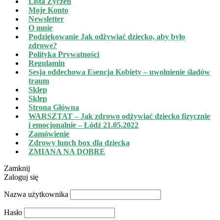
Lista Życzeń
Moje Konto
Newsletter
O mnie
Podziękowanie Jak odżywiać dziecko, aby było
zdrowe?
Polityka Prywatności
Regulamin
Sesja oddechowa Esencja Kobiety – uwolnienie śladów
traum
Sklep
Sklep
Strona Główna
WARSZTAT – Jak zdrowo odżywiać dziecko fizycznie
i emocjonalnie – Łódź 21.05.2022
Zamówienie
Zdrowy lunch box dla dziecka
ZMIANA NA DOBRE
Zamknij
Zaloguj się
Nazwa użytkownika
Hasło