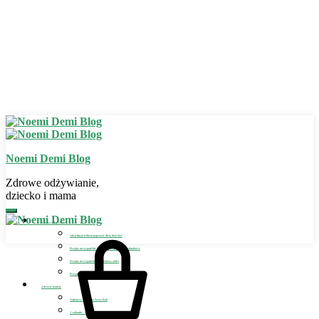
Noemi Demi Blog
Zdrowe odżywianie,
dziecko i mama
Zdrowe odżywianie
Jak jednym trikiem poprawić dietę dziecka?
Przepis na wegańskie bezglutenowe placuszki szpinakowe
Przepis na wegański bezglutenowy omlet
Przepis na wegańskie lody dla dziecka
Zdrowie kobiety
Najlepszy detoks na Nowy Rok
2 szklanki – sposób na detoks i odchudzanie