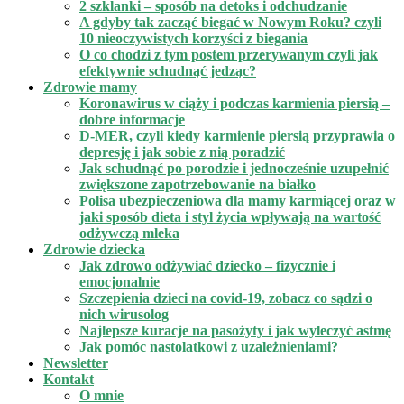
2 szklanki – sposób na detoks i odchudzanie
A gdyby tak zacząć biegać w Nowym Roku? czyli
10 nieoczywistych korzyści z biegania
O co chodzi z tym postem przerywanym czyli jak
efektywnie schudnąć jedząc?
Zdrowie mamy
Koronawirus w ciąży i podczas karmienia piersią –
dobre informacje
D-MER, czyli kiedy karmienie piersią przyprawia o
depresję i jak sobie z nią poradzić
Jak schudnąć po porodzie i jednocześnie uzupełnić
zwiększone zapotrzebowanie na białko
Polisa ubezpieczeniowa dla mamy karmiącej oraz w
jaki sposób dieta i styl życia wpływają na wartość
odżywczą mleka
Zdrowie dziecka
Jak zdrowo odżywiać dziecko – fizycznie i
emocjonalnie
Szczepienia dzieci na covid-19, zobacz co sądzi o
nich wirusolog
Najlepsze kuracje na pasożyty i jak wyleczyć astmę
Jak pomóc nastolatkowi z uzależnieniami?
Newsletter
Kontakt
O mnie