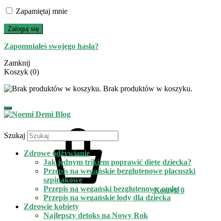
Zapamiętaj mnie
Zaloguj się
Zapomniałeś swojego hasła?
Zamknij
Koszyk
(0)
Brak produktów w koszyku.
Szukaj
Zdrowe odżywianie
Jak jednym trikiem poprawić dietę dziecka?
Przepis na wegańskie bezglutenowe placuszki
szpinakowe
Przepis na wegański bezglutenowy omlet
Koszyk
0
Przepis na wegańskie lody dla dziecka
Zdrowie kobiety
Najlepszy detoks na Nowy Rok